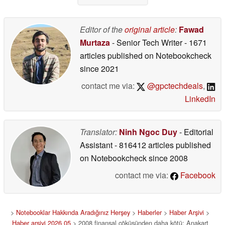
Editor of the
original article
:
Fawad
Murtaza
- Senior Tech Writer
- 1671
articles published on Notebookcheck
since 2021
contact me via:
@gpctechdeals
,
LinkedIn
Translator:
Ninh Ngoc Duy
- Editorial
Assistant
- 816412 articles published
on Notebookcheck
since 2008
contact me via:
Facebook
>
Notebooklar Hakkında Aradığınız Herşey
>
Haberler
>
Haber Arşivi
>
Haber arşivi 2026 05
> 2008 finansal çöküşünden daha kötü: Anakart