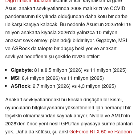
DigiTimes'ın iddiaları
tedarik zinciri kaynaklarına göre
Asus, anakart sevkiyatlarında 2008 mali krizi ve COVID
pandemisinin ilk yılında olduğundan daha kötü bir darbe
ile karşı karşıya kalacak. Bu nedenle Asus'un 2025'teki 15
milyon anakarta kıyasla 2026'da yalnızca 10 milyon
anakart sevk etmeyi planladığı bildiriliyor. Gigabyte, MSI
ve ASRock da talepte bir düşüş bekliyor ve anakart
sevkiyat hedeflerini şu şekilde revize ettiler:
Gigabyte
: 8 ila 8,5 milyon (2026) vs 11 milyon (2025)
MSI
: 8,4 milyon (2026) vs 11 milyon (2025)
ASRock
: 2,7 milyon (2026) vs 4,3 milyon (2025)
Anakart sevkiyatlarındaki bu keskin düşüşün bir kısmı,
oyuncuların bilgisayarlarını yükseltmeleri için herhangi bir
teşvikin olmamasından kaynaklanıyor. Nvidia ve AMD'nin
2028'den önce yeni nesil GPU'ları piyasaya sürme planları
yok. Daha da kötüsü, şu anki
GeForce RTX 50 ve Radeon