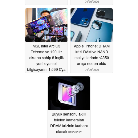
04/30/2026
MSI, Intel Arc G3
Apple iPhone: DRAM
Extreme ve 120 Hz
krizi RAM ve NAND
ekrana sahip 8 inçlik
maliyetlerinde %350
yeni oyun el
artışa neden oldu
bilgisayarını 1.599 €'ya
04/29/2026
piyasaya sürüyor
04/30/2026
Büyük sensörlü akıllı
telefon kameraları
DRAM krizinin kurbanı
olacak
04/27/2026