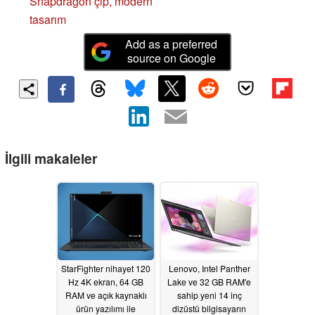
Snapdragon çip, modern
tasarım
Add as a preferred
source on Google
İlgili makaleler
StarFighter nihayet 120
Lenovo, Intel Panther
Hz 4K ekran, 64 GB
Lake ve 32 GB RAM'e
RAM ve açık kaynaklı
sahip yeni 14 inç
ürün yazılımı ile
dizüstü bilgisayarın