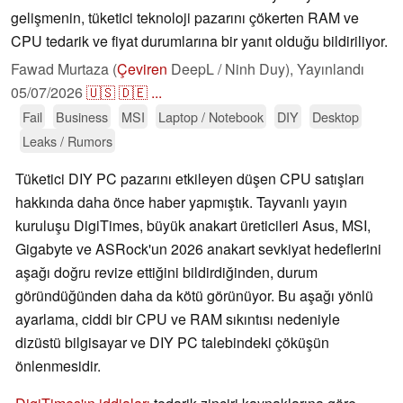
gelişmenin, tüketici teknoloji pazarını çökerten RAM ve
CPU tedarik ve fiyat durumlarına bir yanıt olduğu bildiriliyor.
Fawad Murtaza (
Çeviren
DeepL / Ninh Duy),
Yayınlandı
05/07/2026
🇺🇸
🇩🇪
...
Fail
Business
MSI
Laptop / Notebook
DIY
Desktop
Leaks / Rumors
Tüketici DIY PC pazarını etkileyen düşen CPU satışları
hakkında daha önce haber yapmıştık. Tayvanlı yayın
kuruluşu DigiTimes, büyük anakart üreticileri Asus, MSI,
Gigabyte ve ASRock'un 2026 anakart sevkiyat hedeflerini
aşağı doğru revize ettiğini bildirdiğinden, durum
göründüğünden daha da kötü görünüyor. Bu aşağı yönlü
ayarlama, ciddi bir CPU ve RAM sıkıntısı nedeniyle
dizüstü bilgisayar ve DIY PC talebindeki çöküşün
önlenmesidir.