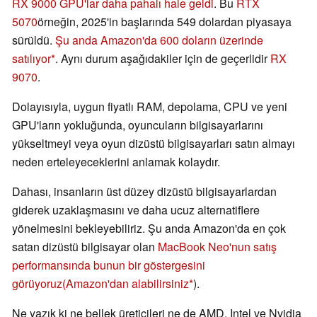
RX 9000 GPU'lar daha pahalı hale geldi
. Bu
RTX
5070
örneğin, 2025'in başlarında 549 dolardan piyasaya
sürüldü.
Şu anda Amazon'da 600 doların üzerinde
satılıyor
. Aynı durum aşağıdakiler için de geçerlidir
RX
9070
.
Dolayısıyla, uygun fiyatlı RAM, depolama, CPU ve yeni
GPU'ların yokluğunda, oyuncuların bilgisayarlarını
yükseltmeyi veya oyun dizüstü bilgisayarları satın almayı
neden erteleyeceklerini anlamak kolaydır.
Dahası, insanların üst düzey dizüstü bilgisayarlardan
giderek uzaklaşmasını ve daha ucuz alternatiflere
yönelmesini bekleyebiliriz. Şu anda Amazon'da en çok
satan dizüstü bilgisayar olan
MacBook Neo'nun satış
performansında bunun bir göstergesini
görüyoruz
(Amazon'dan alabilirsiniz
).
Ne yazık ki ne bellek üreticileri ne de AMD, Intel ve Nvidia