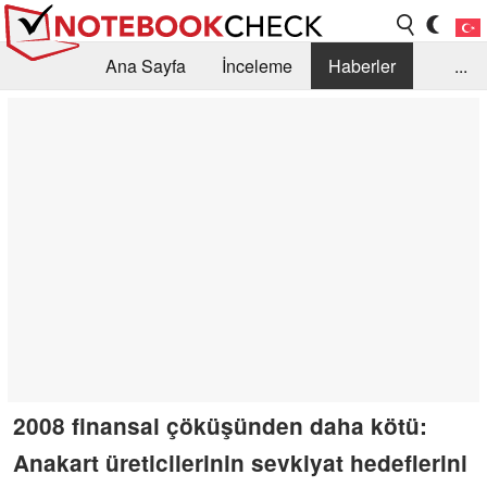
Ana Sayfa
İnceleme
Haberler
...
Öneri /SSS
Kütüphane
Satın Alma Rehberi
Arama
İletişim
2008 finansal çöküşünden daha kötü:
Anakart üreticilerinin sevkiyat hedeflerini