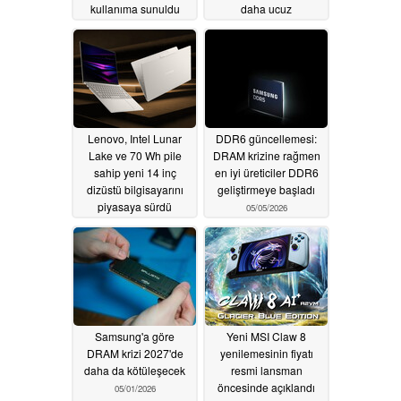
kullanıma sunuldu
daha ucuz
versiyonlarını piyasaya
05/08/2026
sürdü
05/08/2026
Lenovo, Intel Lunar
DDR6 güncellemesi:
Lake ve 70 Wh pile
DRAM krizine rağmen
sahip yeni 14 inç
en iyi üreticiler DDR6
dizüstü bilgisayarını
geliştirmeye başladı
piyasaya sürdü
05/05/2026
05/07/2026
Samsung'a göre
Yeni MSI Claw 8
DRAM krizi 2027'de
yenilemesinin fiyatı
daha da kötüleşecek
resmi lansman
öncesinde açıklandı
05/01/2026