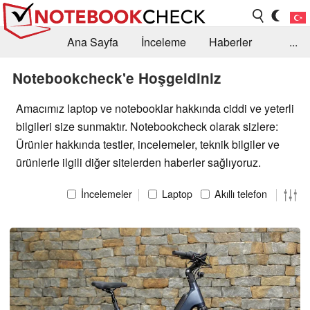
Ana Sayfa
İnceleme
Haberler
...
Öneri /SSS
Kütüphane
Satın Alma Rehberi
Notebookcheck'e Hoşgeldiniz
Arama
İletişim
Amacımız laptop ve notebooklar hakkında ciddi ve yeterli
bilgileri size sunmaktır. Notebookcheck olarak sizlere:
Ürünler hakkında testler, incelemeler, teknik bilgiler ve
ürünlerle ilgili diğer sitelerden haberler sağlıyoruz.
İncelemeler
Laptop
Akıllı telefon