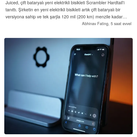
Juiced, çift bataryalı yeni elektrikli bisikleti Scrambler Hardtail'i
tanıttı. Şirketin en yeni elektrikli bisikleti artık çift bataryalı bir
versiyona sahip ve tek şarjla 120 mil (200 km) menzile kadar
ulaşabiliyor. Ayrıca, 90 Nm tork üreten 1.764 W'lık bir arka göbek
Abhinav Fating,
5 saat evvel
motoruna sahiptir.