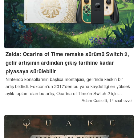
Zelda: Ocarina of Time remake sürümü Switch 2,
gelir artışının ardından çıkış tarihine kadar
piyasaya sürülebilir
Nintendo konsollarının başlıca montajcısı, gelirinde keskin bir
artış bildirdi. Foxconn’un 2017’den bu yana kaydettiği en yüksek
aylık toplam olan bu artış, Ocarina of Time’ın Switch 2 için
yeniden yapım sürümü çıkacağına dair söylentilerin ardından
Adam Corsetti,
14 saat evvel
geldi. Zelda oyununun piyasaya sürülmesinden önce yeni bir Pro
Controller’ın da çıkması bekleniyor.