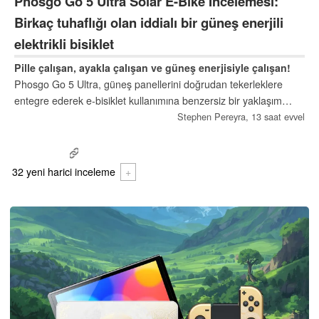
Phosgo Go 5 Ultra Solar E-Bike İncelemesi:
Birkaç tuhaflığı olan iddialı bir güneş enerjili
elektrikli bisiklet
Pille çalışan, ayakla çalışan ve güneş enerjisiyle çalışan!
Phosgo Go 5 Ultra, güneş panellerini doğrudan tekerleklere
entegre ederek e-bisiklet kullanımına benzersiz bir yaklaşım
getiriyor ve sürücülere kendi kendini şarj eden bir platform
Stephen Pereyra,
13 saat evvel
sunmayı hedefliyor.
32 yeni harici inceleme
+