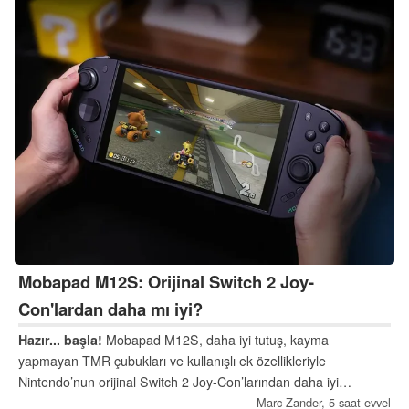
Mobapad M12S: Orijinal Switch 2 Joy-
Con'lardan daha mı iyi?
Hazır... başla!
Mobapad M12S, daha iyi tutuş, kayma
yapmayan TMR çubukları ve kullanışlı ek özellikleriyle
Nintendo’nun orijinal Switch 2 Joy-Con’larından daha iyi
performans göstermeyi hedefliyor. İncelememiz, bu
Marc Zander,
5 saat evvel