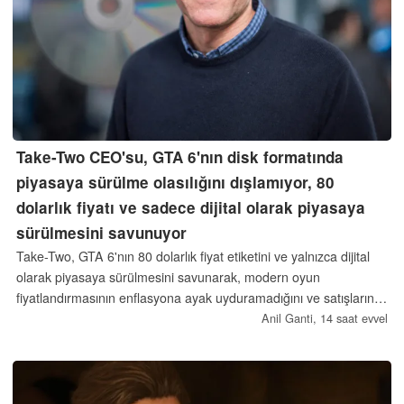
Take-Two CEO'su, GTA 6'nın disk formatında
piyasaya sürülme olasılığını dışlamıyor, 80
dolarlık fiyatı ve sadece dijital olarak piyasaya
sürülmesini savunuyor
Take-Two, GTA 6'nın 80 dolarlık fiyat etiketini ve yalnızca dijital
olarak piyasaya sürülmesini savunarak, modern oyun
fiyatlandırmasının enflasyona ayak uyduramadığını ve satışlarının
%90'ından fazlasının zaten dijital olduğunu öne sürdü. Bununla
Anil Ganti,
14 saat evvel
birlikte CEO Strauss Zelnick, daha sonraki bir tarihte fiziksel disk
sürümünün piyasaya sürülme olasılığını tamamen dışlamadı.