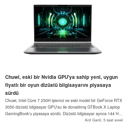
Chuwi, eski bir Nvidia GPU'ya sahip yeni, uygun
fiyatlı bir oyun dizüstü bilgisayarını piyasaya
sürdü
Chuwi, Intel Core 7 230H işlemci ve eski model bir GeForce RTX
3050 dizüstü bilgisayar GPU'su ile donatılmış GTBook X Laptop
GamingBook'u piyasaya sürdü. Dizüstü bilgisayar ayrıca 144 Hz
ekran, yükseltilebilir DDR5 bellek ve iki adet M.2 SSD yuvasına
Anil Ganti,
5 saat evvel
sahiptir.