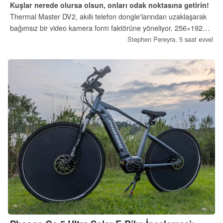
Kuşlar nerede olursa olsun, onları odak noktasına getirin!
Thermal Master DV2, akıllı telefon dongle'larından uzaklaşarak
bağımsız bir video kamera form faktörüne yöneliyor. 256×192
VOx sensör, 5000mAh pil ve 5 inçlik dokunmatik ekrana sahip
Stephen Pereyra,
5 saat evvel
olan DV2, doğa tutkunları için özel olarak tasarlanmış bir
görüntüleme aracıdır.