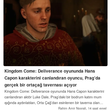
Kingdom Come: Deliverance oyununda Hans
Capon karakterini canlandıran oyuncu, Prag’da
gerçek bir ortaçağ tavernası açıyor
Kingdom Come: Deliverance oyununda Hans Capon karakterini
canlandıran aktör Luke Dale, Prag’daki bir bodrum katını mum
ışığında aydınlatılan, Orta Çağ’dan esinlenen bir taverna olan
Nobleman’a dönüştürüyor. 1 Ekim 2026’da açılması planlanan
Rahim Amir Noorali,
14 saat evvel