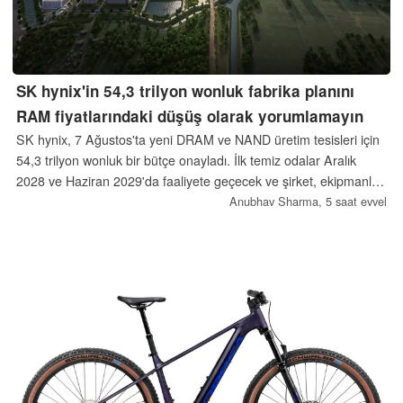
SK hynix'in 54,3 trilyon wonluk fabrika planını
RAM fiyatlarındaki düşüş olarak yorumlamayın
SK hynix, 7 Ağustos'ta yeni DRAM ve NAND üretim tesisleri için
54,3 trilyon wonluk bir bütçe onayladı. İlk temiz odalar Aralık
2028 ve Haziran 2029'da faaliyete geçecek ve şirket, ekipmanları
yalnızca talep gerektirdiği ölçüde kuracağını belirtiyor — bu, RAM
Anubhav Sharma,
5 saat evvel
fiyatları için kısa vadeli bir çözüm değildir.