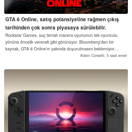
GTA 6 Online, satış potansiyeline rağmen çıkış
tarihinden çok sonra piyasaya sürülebilir.
Rockstar Games, suç temalı macera oyununun tek oyunculu
yönüne öncelik verecek gibi görünüyor. Bloomberg'den bir
kaynak, GTA 6 Online'ın yakında duyurulmasını beklemiyor.
Güncellemelerle birlikte, çok oyunculu GTA Online, mikro
Adam Corsetti,
5 saat evvel
işlemlerin sağladığı ivmeyle satışlarındaki muazzam hızını
sürdürebilir.