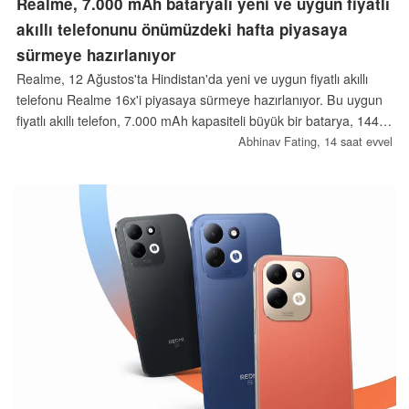
Realme, 7.000 mAh bataryalı yeni ve uygun fiyatlı
akıllı telefonunu önümüzdeki hafta piyasaya
sürmeye hazırlanıyor
Realme, 12 Ağustos'ta Hindistan'da yeni ve uygun fiyatlı akıllı
telefonu Realme 16x'i piyasaya sürmeye hazırlanıyor. Bu uygun
fiyatlı akıllı telefon, 7.000 mAh kapasiteli büyük bir batarya, 144
Hz ekran, 50 MP kamera ve iyi performans gösteren MediaTek
Abhinav Fating,
14 saat evvel
Dimensity 6300 yonga setine sahip olacak.