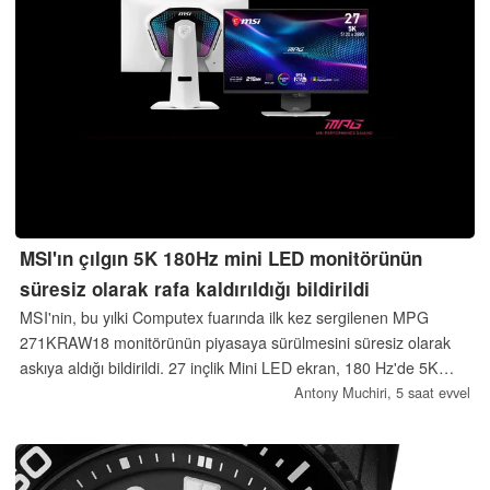
MSI'ın çılgın 5K 180Hz mini LED monitörünün
süresiz olarak rafa kaldırıldığı bildirildi
MSI'nin, bu yılki Computex fuarında ilk kez sergilenen MPG
271KRAW18 monitörünün piyasaya sürülmesini süresiz olarak
askıya aldığı bildirildi. 27 inçlik Mini LED ekran, 180 Hz'de 5K
veya 330 Hz'de 1440p çözünürlük sunan çift modlu bir panel
Antony Muchiri,
5 saat evvel
üzerine tasarlanmıştı.