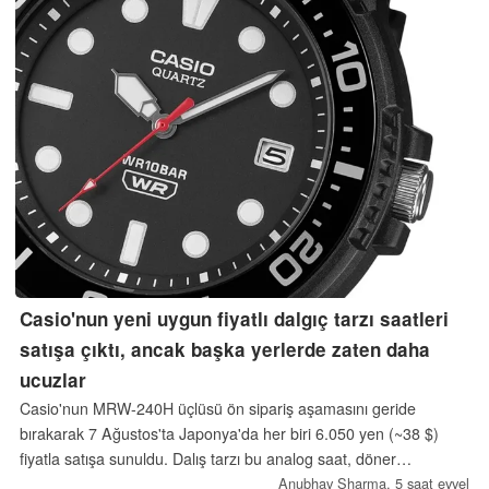
Casio'nun yeni uygun fiyatlı dalgıç tarzı saatleri
satışa çıktı, ancak başka yerlerde zaten daha
ucuzlar
Casio'nun MRW-240H üçlüsü ön sipariş aşamasını geride
bırakarak 7 Ağustos'ta Japonya'da her biri 6.050 yen (~38 $)
fiyatla satışa sunuldu. Dalış tarzı bu analog saat, döner
alüminyum çerçeve, 10 bar su geçirmezlik ve tarih göstergesi
Anubhav Sharma,
5 saat evvel