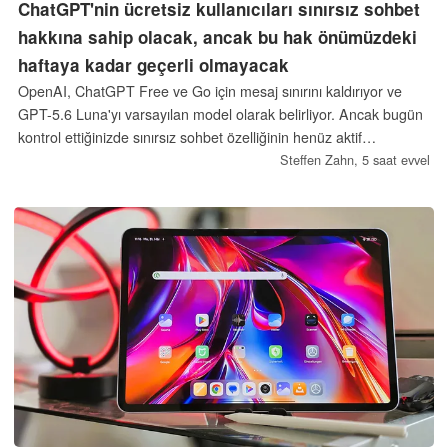
ChatGPT'nin ücretsiz kullanıcıları sınırsız sohbet
hakkına sahip olacak, ancak bu hak önümüzdeki
haftaya kadar geçerli olmayacak
OpenAI, ChatGPT Free ve Go için mesaj sınırını kaldırıyor ve
GPT-5.6 Luna'yı varsayılan model olarak belirliyor. Ancak bugün
kontrol ettiğinizde sınırsız sohbet özelliğinin henüz aktif
olmadığını göreceksiniz: bu özellik 10 Ağustos haftasında
Steffen Zahn,
5 saat evvel
kullanıma sunulacak. İşte şu anda çalışan özellikler ve sınırların
devam ettiği alanlar.