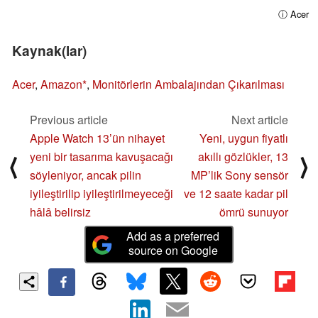
ⓘ Acer
Kaynak(lar)
Acer
,
Amazon
,
Monitörlerin Ambalajından Çıkarılması
Previous article
Next article
Apple Watch 13’ün nihayet
Yeni, uygun fiyatlı
yeni bir tasarıma kavuşacağı
akıllı gözlükler, 13
⟨
⟩
söyleniyor, ancak pilin
MP’lik Sony sensör
iyileştirilip iyileştirilmeyeceği
ve 12 saate kadar pil
hâlâ belirsiz
ömrü sunuyor
Add as a preferred
source on Google