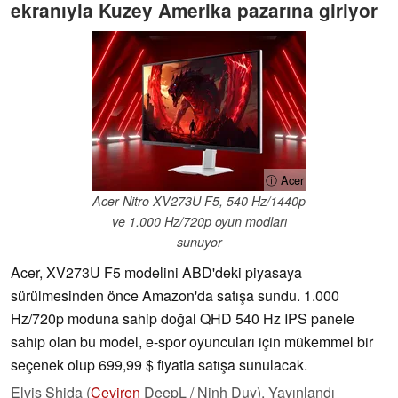
ekranıyla Kuzey Amerika pazarına giriyor
ⓘ Acer
Acer Nitro XV273U F5, 540 Hz/1440p
ve 1.000 Hz/720p oyun modları
sunuyor
Acer, XV273U F5 modelini ABD'deki piyasaya
sürülmesinden önce Amazon'da satışa sundu. 1.000
Hz/720p moduna sahip doğal QHD 540 Hz IPS panele
sahip olan bu model, e-spor oyuncuları için mükemmel bir
seçenek olup 699,99 $ fiyatla satışa sunulacak.
Elvis Shida (
Çeviren
DeepL / Ninh Duy),
Yayınlandı