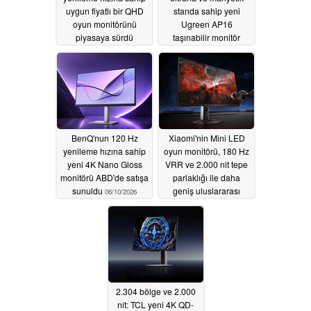
uygun fiyatlı bir QHD
standa sahip yeni
oyun monitörünü
Ugreen AP16
piyasaya sürdü
taşınabilir monitör
ABD'de piyasaya
06/19/2026
sürüldü
06/12/2026
BenQ'nun 120 Hz
Xiaomi'nin Mini LED
yenileme hızına sahip
oyun monitörü, 180 Hz
yeni 4K Nano Gloss
VRR ve 2.000 nit tepe
monitörü ABD'de satışa
parlaklığı ile daha
sunuldu
geniş uluslararası
06/10/2026
piyasaya sürüldü
06/06/2026
2.304 bölge ve 2.000
nit: TCL yeni 4K QD-