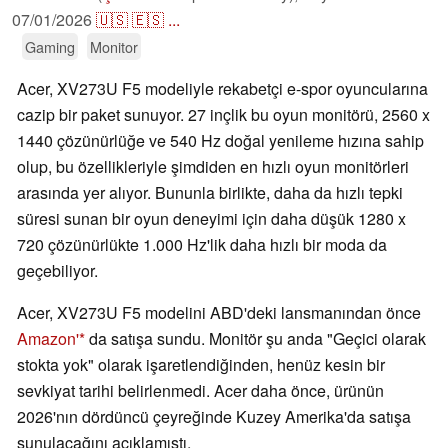
07/01/2026
🇺🇸
🇪🇸
...
Gaming
Monitor
Acer, XV273U F5 modeliyle rekabetçi e-spor oyuncularına
cazip bir paket sunuyor. 27 inçlik bu oyun monitörü, 2560 x
1440 çözünürlüğe ve 540 Hz doğal yenileme hızına sahip
olup, bu özellikleriyle şimdiden en hızlı oyun monitörleri
arasında yer alıyor. Bununla birlikte, daha da hızlı tepki
süresi sunan bir oyun deneyimi için daha düşük 1280 x
720 çözünürlükte 1.000 Hz'lik daha hızlı bir moda da
geçebiliyor.
Acer, XV273U F5 modelini ABD'deki lansmanından önce
Amazon'
da satışa sundu. Monitör şu anda "Geçici olarak
stokta yok" olarak işaretlendiğinden, henüz kesin bir
sevkiyat tarihi belirlenmedi. Acer daha önce, ürünün
2026'nın dördüncü çeyreğinde Kuzey Amerika'da satışa
sunulacağını açıklamıştı.