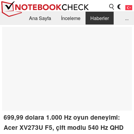
Ana Sayfa
İnceleme
Haberler
...
Öneri /SSS
Kütüphane
Satın Alma Rehberi
Arama
İletişim
699,99 dolara 1.000 Hz oyun deneyimi:
Acer XV273U F5, çift modlu 540 Hz QHD