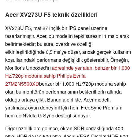
Acer XV273U F5 teknik özellikleri
XV273U F5, mat 27 inçlik bir IPS panel üzerine
tasarlanmıştır. Acer, bu modelin tepki süresini 1 ms olarak
belirtmektedir; bu süre, overdrive özelliği
etkinleştirildiğinde 0,5 ms’ye düşer, ancak gerçek kullanım
koşullarındaki performans değişiklik gösterebilir. Örneğin,
Monitor's Unboxed'ın
adresinde yer alan, benzer bir 1.000
Hz/720p moduna sahip Philips Evnia
27M2N5500XD
benzer bir 1.000 Hz/720p moduna sahip
olan bu monitörün performansının beklentilerin altında
olduğu ortaya çıktı. Bununla birlikte, Acer modeli,
yırtılmasız oyun deneyimi için hem FreeSync Premium
hem de Nvidia G-Sync desteği sunuyor.
Diğer özelliklere gelince, ekran SDR parlaklığında 400
nit'e, HDR'da ise 600 nit'e ulaşır, VESA DisplayHDR 600