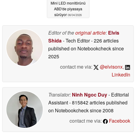
Mini LED monitörünü
ABD'de piyasaya
sürüyor
06/04/2026
Editor of the
original article
:
Elvis
Shida
- Tech Editor
- 226 articles
published on Notebookcheck
since
2025
contact me via:
@elvisonx
,
LinkedIn
Translator:
Ninh Ngoc Duy
- Editorial
Assistant
- 815842 articles published
on Notebookcheck
since 2008
contact me via:
Facebook