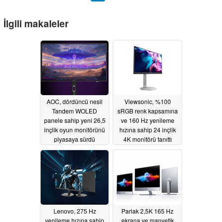
İlgili makaleler
AOC, dördüncü nesil
Viewsonic, %100
Tandem WOLED
sRGB renk kapsamına
panele sahip yeni 26,5
ve 160 Hz yenileme
inçlik oyun monitörünü
hızına sahip 24 inçlik
piyasaya sürdü
4K monitörü tanıttı
06/25/2026
06/22/2026
Lenovo, 275 Hz
Parlak 2,5K 165 Hz
yenileme hızına sahip
ekrana ve manyetik