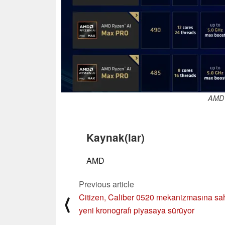
AMD 
Kaynak(lar)
AMD
Previous article
Citizen, Caliber 0520 mekanizmasına sah
⟨
yeni kronografı piyasaya sürüyor