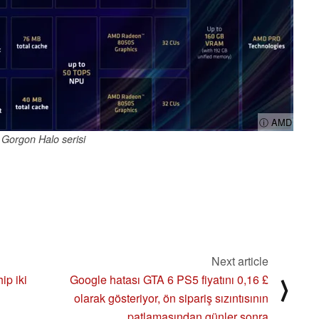
ⓘ AMD
Gorgon Halo serisi
Next article
ip iki
Google hatası GTA 6 PS5 fiyatını 0,16 £
⟩
olarak gösteriyor, ön sipariş sızıntısının
patlamasından günler sonra