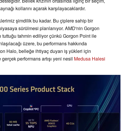
steğidir. Bellek krizinin ortasında ilginç bir seçim,
kaynağı kollarını açarak karşılayacaklardır.
erimiz şimdilik bu kadar. Bu çiplere sahip bir
piyasaya sürülmesi planlanıyor. AMD'nin Gorgon
 tuttuğu tahmin ediliyor çünkü Gorgon Point ile
nlaşılacağı üzere, bu performans hakkında
n Halo, belleğe ihtiyaç duyan iş yükleri için
gerçek performans artışı yeni nesil
Medusa Halesi