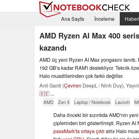
Ana Sayfa
İnceleme
Haberl
AMD Ryzen AI Max 400 seris
kazandı
AMD üç yeni Ryzen AI Max yongasını tanıttı. 
192 GB'a kadar RAM'i destekliyor. Teknik özel
Halo muadillerinden çok farklı değiller.
Anil Ganti (
Çeviren
DeepL / Ninh Duy),
Yayın
🇩🇪
...
AMD
Zen 5
Laptop / Notebook
Launch
Mi
Daha önceki bir sızıntıda AMD'nin ye
çiplerinden biri gösterilmişti. Ryzen A
passMark'ta ortaya çıktı
strix Halo muadi