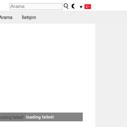
▼
Arama
İletişim
loading failed!
loading failed!