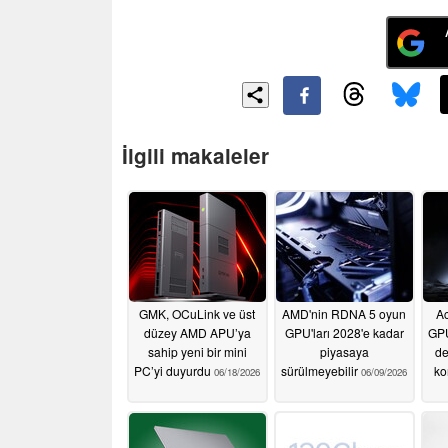
İlgili makaleler
GMK, OCuLink ve üst
AMD'nin RDNA 5 oyun
Ac
düzey AMD APU’ya
GPU'ları 2028'e kadar
GPU
sahip yeni bir mini
piyasaya
de
PC’yi duyurdu
sürülmeyebilir
ko
06/18/2026
06/09/2026