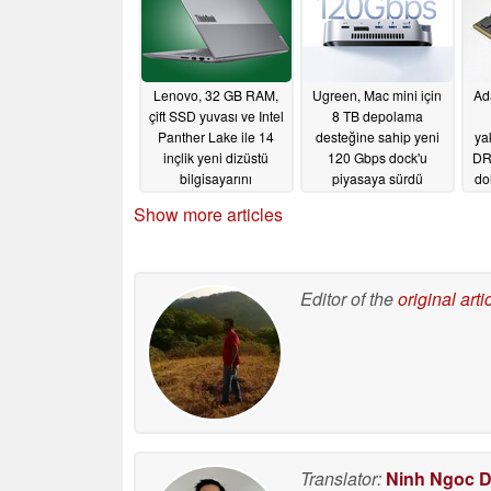
Lenovo, 32 GB RAM,
Ugreen, Mac mini için
Ad
çift SSD yuvası ve Intel
8 TB depolama
Panther Lake ile 14
desteğine sahip yeni
ya
inçlik yeni dizüstü
120 Gbps dock'u
DR
bilgisayarını
piyasaya sürdü
do
uluslararası olarak
05/21/2026
Show more articles
piyasaya sürdü
05/22/2026
Editor of the
original arti
Translator:
Ninh Ngoc 