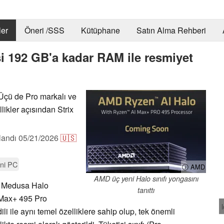
er
Öneri /SSS
Kütüphane
Satın Alma Rehberi
i 192 GB'a kadar RAM ile resmiyet
Üçü de Pro markalı ve
likler açısından Strix
landı
05/21/2026
🇺🇸
ni PC
ⓘ AMD
AMD üç yeni Halo sınıfı yongasını
ni Medusa Halo
tanıttı
I Max+ 495 Pro
li ile aynı temel özelliklere sahip olup, tek önemli