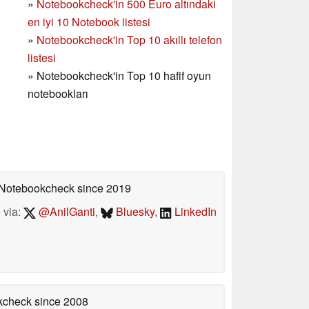
»
Notebookcheck'in
500 Euro altındaki
en iyi 10 Notebook listesi
»
Notebookcheck'in Top 10 akıllı telefon
listesi
»
Notebookcheck'in Top 10 hafif oyun
notebookları
n Notebookcheck
since 2019
 via:
@AnilGanti
,
Bluesky
,
LinkedIn
okcheck
since 2008