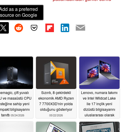
Add as a preferred
source on Google
emagic, çift yuvalı
Sızıntı, 8 çekirdekli
Lenovo, numara takımı
 ve masaüstü CPU
ekonomik AMD Ryzen
ve Intel Wildcat Lake
steğine sahip yeni
7 7700X3D'nin yolda
ile 17 inçlik yeni
mpakt bilgisayarını
olduğunu gösteriyor
dizüstü bilgisayarını
tanıttı
uluslararası olarak
05/24/2026
05/22/2026
piyasaya sürdü
05/22/2026