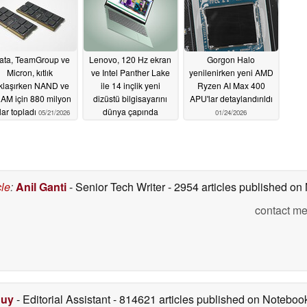
ata, TeamGroup ve
Lenovo, 120 Hz ekran
Gorgon Halo
Micron, kıtlık
ve Intel Panther Lake
yenilenirken yeni AMD
klaşırken NAND ve
ile 14 inçlik yeni
Ryzen AI Max 400
AM için 880 milyon
dizüstü bilgisayarını
APU'lar detaylandırıldı
lar topladı
dünya çapında
05/21/2026
01/24/2026
piyasaya sürdü
05/21/2026
cle
:
Anil Ganti
- Senior Tech Writer
- 2954 articles published o
contact me
Duy
- Editorial Assistant
- 814621 articles published on Notebo