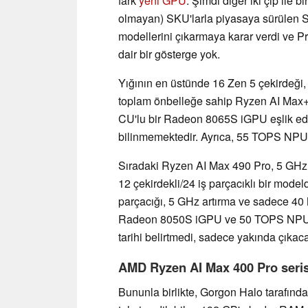
fark
yeni GPU
. Şimdi diğer iki çip ile bi
olmayan) SKU'larla piyasaya sürülen S
modellerini çıkarmaya karar verdi ve 
dair bir gösterge yok.
Yığının en üstünde 16 Zen 5 çekirdeği,
toplam önbelleğe sahip Ryzen AI Max+ 4
CU'lu bir Radeon 8065S iGPU eşlik ediy
bilinmemektedir. Ayrıca, 55 TOPS NPU
Sıradaki Ryzen AI Max 490 Pro, 5 GHz 
12 çekirdekli/24 iş parçacıklı bir mode
parçacığı, 5 GHz artırma ve sadece 40 
Radeon 8050S iGPU ve 50 TOPS NPU ku
tarihi belirtmedi, sadece yakında çıkacakl
AMD Ryzen AI Max 400 Pro serisi
Bununla birlikte, Gorgon Halo tarafın