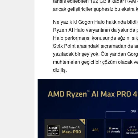
tahsis edilebilen 192 GB'a kadar RAM de
ancak geliştiriciler şüphesiz bu ekstra 
Ne yazık ki Gogon Halo hakkında bildikl
Ryzen AI Halo varyantının da yakında 
Halo performansı konusunda ağzını sıkı
Strix Point arasındaki sıçramadan da a
yazılacak bir şey yok. Öte yandan Gorgo
muhtemelen geçici bir çözüm olacak ve 
diziliş.