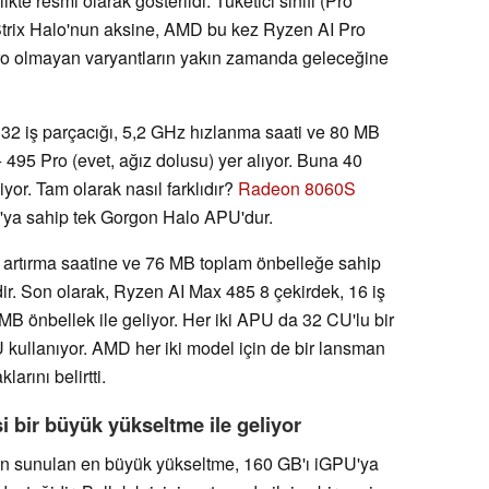
rlikte resmi olarak gösterildi. Tüketici sınıfı (Pro
trix Halo'nun aksine, AMD bu kez Ryzen AI Pro
Pro olmayan varyantların yakın zamanda geleceğine
 32 iş parçacığı, 5,2 GHz hızlanma saati ve 80 MB
95 Pro (evet, ağız dolusu) yer alıyor. Buna 40
or. Tam olarak nasıl farklıdır?
Radeon 8060S
'ya sahip tek Gorgon Halo APU'dur.
artırma saatine ve 76 MB toplam önbelleğe sahip
ldir. Son olarak, Ryzen AI Max 485 8 çekirdek, 16 iş
MB önbellek ile geliyor. Her iki APU da 32 CU'lu bir
llanıyor. AMD her iki model için de bir lansman
arını belirtti.
 bir büyük yükseltme ile geliyor
dan sunulan en büyük yükseltme, 160 GB'ı iGPU'ya