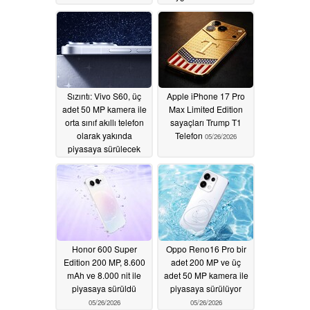
geçiriyor
05/27/2026
Sızıntı: Vivo S60, üç
Apple iPhone 17 Pro
adet 50 MP kamera ile
Max Limited Edition
orta sınıf akıllı telefon
sayaçları Trump T1
olarak yakında
Telefon
05/26/2026
piyasaya sürülecek
05/27/2026
Honor 600 Super
Oppo Reno16 Pro bir
Edition 200 MP, 8.600
adet 200 MP ve üç
mAh ve 8.000 nit ile
adet 50 MP kamera ile
piyasaya sürüldü
piyasaya sürülüyor
05/26/2026
05/26/2026