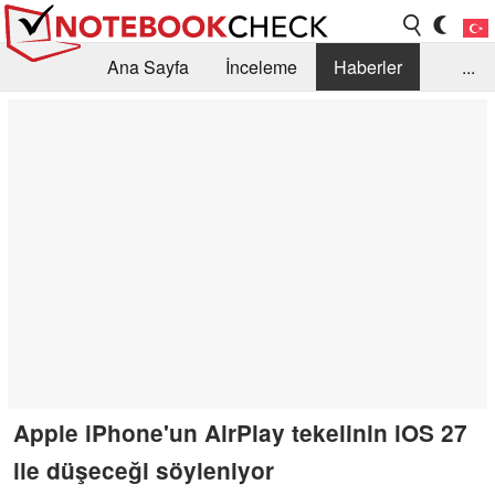
Ana Sayfa
İnceleme
Haberler
...
Öneri /SSS
Kütüphane
Satın Alma Rehberi
Arama
İletişim
Apple iPhone'un AirPlay tekelinin iOS 27
ile düşeceği söyleniyor