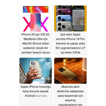
iPhone 28 için iOS 20,
Şok edici Apple
MacBook Ultra için
sızıntısı iPhone 18 Pro
MacOS 28 kod adları
kamera ve yapay zeka
açıklandı; büyük bir
Siri uygulamalarının 27
yeniden tasarım ipucu
ay erken iOS'ta
olduğunu ortaya
06/01/2026
koyuyor
05/28/2026
Apple iPhone hırsızlığa
Motorola akıllı
karşı koruma alacak
telefonlar satışlardan
Android
para kazanmak için
05/27/2026
alışveriş
uygulamalarını ele