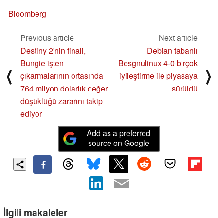
Bloomberg
Previous article
Next article
Destiny 2'nin finali,
Debian tabanlı
Bungie işten
Besgnulinux 4-0 birçok
⟨
⟩
çıkarmalarının ortasında
iyileştirme ile piyasaya
764 milyon dolarlık değer
sürüldü
düşüklüğü zararını takip
ediyor
Add as a preferred
source on Google
İlgili makaleler