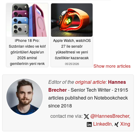
iPhone 18 Pro:
Apple Watch, watchOS
Sızdırılan video ve kılıf
27 ile sensör
görüntüleri Apple'un
yükseltmesi ve yeni
2026 amiral
özellikler kazanacak
gemilerinin yeni renk
05/25/2026
Show more articles
çeşitlerini ortaya
koyuyor
05/25/2026
Editor of the
original article
:
Hannes
Brecher
- Senior Tech Writer
- 21915
articles published on Notebookcheck
since 2018
contact me via:
@HannesBrecher
,
LinkedIn
,
Xing