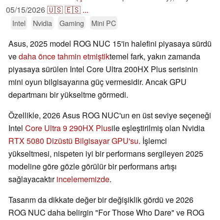
05/15/2026
🇺🇸
🇪🇸
...
Intel
Nvidia
Gaming
Mini PC
Asus, 2025 model ROG NUC 15'in halefini piyasaya sürdü
ve
daha önce tahmin etmiştik
temel fark, yakın zamanda
piyasaya sürülen Intel Core Ultra 200HX Plus serisinin
mini oyun bilgisayarına güç vermesidir. Ancak GPU
departmanı bir yükseltme görmedi.
Özellikle, 2026 Asus ROG NUC'un en üst seviye seçeneği
Intel
Core Ultra 9 290HX Plus
ile eşleştirilmiş olan Nvidia
RTX 5080 Dizüstü Bilgisayar GPU'su
. İşlemci
yükseltmesi, nispeten iyi bir performans sergileyen 2025
modeline göre gözle görülür bir performans artışı
sağlayacaktır
incelememizde
.
Tasarım da dikkate değer bir değişiklik gördü ve 2026
ROG NUC daha belirgin "For Those Who Dare" ve ROG