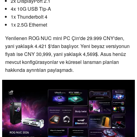
2x DisplayPort 2.1
4x 10G USB Tip-A
1x Thunderbolt 4
1x 2.5G Ethernet
Yenilenen ROG NUC mini PC Çin'de 29.999 CNY'den,
yani yaklaşık 4.421 $'dan başlıyor. Yeni beyaz versiyonun
fiyatı ise CNY 30,999, yani yaklaşık 4,569$. Asus henüz
mevcut konfigürasyonlar ve küresel lansman planları
hakkında ayrıntıları paylaşmadı.