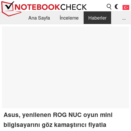
Ana Sayfa
İnceleme
Haberler
...
Öneri /SSS
Kütüphane
Satın Alma Rehberi
Arama
İletişim
Asus, yenilenen ROG NUC oyun mini
bilgisayarını göz kamaştırıcı fiyatla