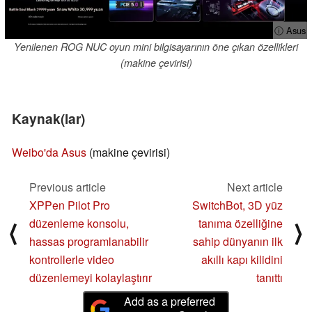
ⓘ Asus
Yenilenen ROG NUC oyun mini bilgisayarının öne çıkan özellikleri
(makine çevirisi)
Kaynak(lar)
Weibo'da Asus
(makine çevirisi)
Previous article
Next article
XPPen Pilot Pro
SwitchBot, 3D yüz
düzenleme konsolu,
tanıma özelliğine
⟨
⟩
hassas programlanabilir
sahip dünyanın ilk
kontrollerle video
akıllı kapı kilidini
düzenlemeyi kolaylaştırır
tanıttı
Add as a preferred