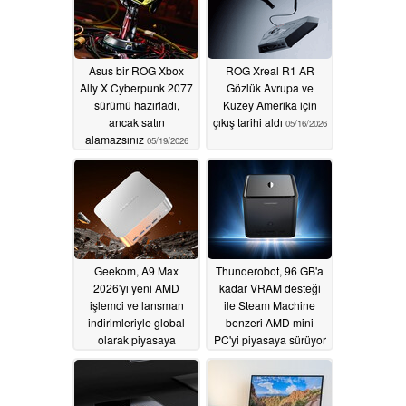
Asus bir ROG Xbox
ROG Xreal R1 AR
Ally X Cyberpunk 2077
Gözlük Avrupa ve
sürümü hazırladı,
Kuzey Amerika için
ancak satın
çıkış tarihi aldı
05/16/2026
alamazsınız
05/19/2026
Geekom, A9 Max
Thunderobot, 96 GB'a
2026'yı yeni AMD
kadar VRAM desteği
işlemci ve lansman
ile Steam Machine
indirimleriyle global
benzeri AMD mini
olarak piyasaya
PC'yi piyasaya sürüyor
sürüyor
05/14/2026
05/13/2026