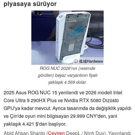
piyasaya sürüyor
ⓘ 孤城Hardware
ROG NUC 2026'nın (resimde
görülen) beyaz varyantının fiyatı
yaklaşık 4.569 dolar.
2025 Asus ROG NUC 15 yenilendi ve 2026 modeli Intel
Core Ultra 9 290HX Plus ve Nvidia RTX 5080 Dizüstü
GPU'ya kadar mevcut. Ayrıca tasarımda da değişiklik yapıldı
ve Çin'de oyun mini bilgisayarı 29.999 CNY'den, yani
yaklaşık 4.421 $'dan başlıyor.
Abid Ahsan Shanto (
Çeviren
DeepL / Ninh Duy),
Yayınlandı