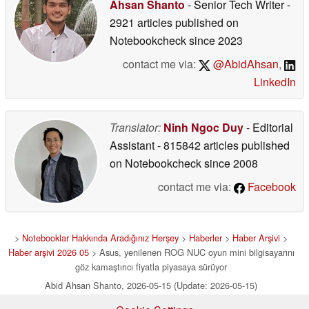
Ahsan Shanto
- Senior Tech Writer
-
2921 articles published on
Notebookcheck
since 2023
contact me via:
@AbidAhsan
,
LinkedIn
Translator:
Ninh Ngoc Duy
- Editorial
Assistant
- 815842 articles published
on Notebookcheck
since 2008
contact me via:
Facebook
>
Notebooklar Hakkında Aradığınız Herşey
>
Haberler
>
Haber Arşivi
>
Haber arşivi 2026 05
> Asus, yenilenen ROG NUC oyun mini bilgisayarını
göz kamaştırıcı fiyatla piyasaya sürüyor
Abid Ahsan Shanto, 2026-05-15 (Update: 2026-05-15)