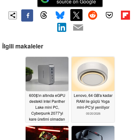
source on Google
İlgili makaleler
600$'ın altında eGPU
Lenovo, 64 GB'a kadar
destekli Intel Panther
RAM ile güçlü Yoga
Lake mini PC,
mini-PC'yi yeniliyor
Cyberpunk 2077'yi
05/20/2026
kare üretimi olmadan
50 FPS'ye kadar
çalıştırıyor
05/20/2026