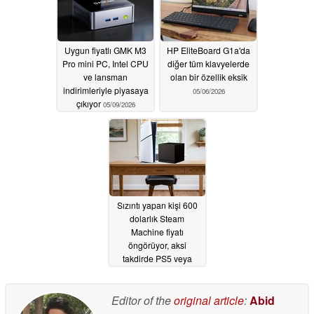
Uygun fiyatlı GMK M3
HP EliteBoard G1a'da
Pro mini PC, Intel CPU
diğer tüm klavyelerde
ve lansman
olan bir özellik eksik
indirimleriyle piyasaya
05/06/2026
çıkıyor
05/09/2026
Sızıntı yapan kişi 600
dolarlık Steam
Machine fiyatı
öngörüyor, aksi
takdirde PS5 veya
oyun bilgisayarı daha
iyi bir değer
05/03/2026
Editor of the
original article
:
Abid