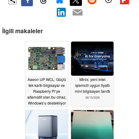
İlgili makaleler
Aaeon UP WCL: Güçlü
Minix, yeni Intel
tek kartlı bilgisayar ve
işlemcili uygun fiyatlı
Raspberry Pi’ye
mini bilgisayarı tanıttı
alternatif olan bu cihaz,
06/15/2026
Windows’u destekliyor
06/17/2026