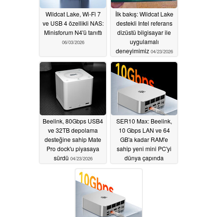
Wildcat Lake, Wi-Fi 7
İlk bakış: Wildcat Lake
ve USB 4 özellikli NAS:
destekli Intel referans
Minisforum N4'ü tanıttı
dizüstü bilgisayar ile
uygulamalı
06/03/2026
deneyimimiz
04/23/2026
Beelink, 80Gbps USB4
SER10 Max: Beelink,
ve 32TB depolama
10 Gbps LAN ve 64
desteğine sahip Mate
GB'a kadar RAM'e
Pro dock'u piyasaya
sahip yeni mini PC'yi
sürdü
dünya çapında
04/23/2026
piyasaya sürüyor
02/11/2026