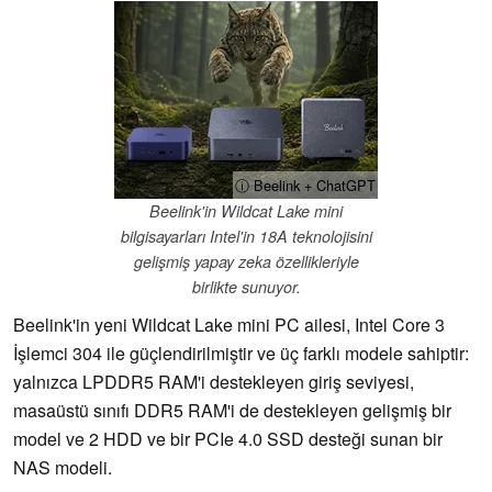
ⓘ Beelink + ChatGPT
Beelink'in Wildcat Lake mini
bilgisayarları Intel'in 18A teknolojisini
gelişmiş yapay zeka özellikleriyle
birlikte sunuyor.
Beelink'in yeni Wildcat Lake mini PC ailesi, Intel Core 3
İşlemci 304 ile güçlendirilmiştir ve üç farklı modele sahiptir:
yalnızca LPDDR5 RAM'i destekleyen giriş seviyesi,
masaüstü sınıfı DDR5 RAM'i de destekleyen gelişmiş bir
model ve 2 HDD ve bir PCIe 4.0 SSD desteği sunan bir
NAS modeli.