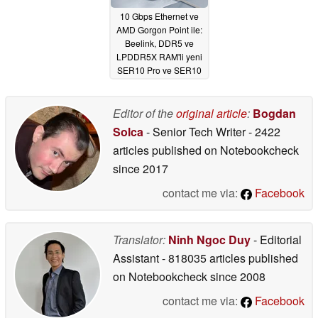
10 Gbps Ethernet ve
AMD Gorgon Point ile:
Beelink, DDR5 ve
LPDDR5X RAM'li yeni
SER10 Pro ve SER10
Max mini PC'leri
piyasaya sürüyor
Editor of the
original article
:
Bogdan
01/19/2026
Solca
- Senior Tech Writer
- 2422
articles published on Notebookcheck
since 2017
contact me via:
Facebook
Translator:
Ninh Ngoc Duy
- Editorial
Assistant
- 818035 articles published
on Notebookcheck
since 2008
contact me via:
Facebook