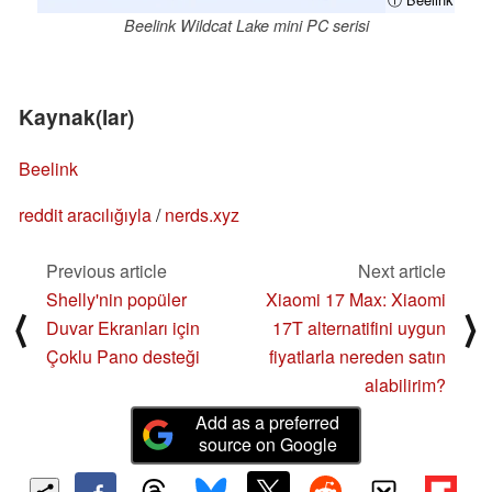
Beelink Wildcat Lake mini PC serisi
Kaynak(lar)
Beelink
reddit aracılığıyla
/
nerds.xyz
Previous article
Next article
Shelly'nin popüler
Xiaomi 17 Max: Xiaomi
⟨
⟩
Duvar Ekranları için
17T alternatifini uygun
Çoklu Pano desteği
fiyatlarla nereden satın
alabilirim?
Add as a preferred
source on Google