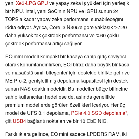
yeni
Xe3-LPG GPU
ve yapay zeka iş yükleri için yerleşik
bir NPU. Intel, yeni SoC'nin NPU ve iGPU'sunun 24
TOPS'a kadar yapay zeka performansı sunabileceğini
iddia ediyor. Ayrıca, Core i3 N305'e göre yaklaşık %120
daha yüksek tek çekirdek performansı ve %60 çoklu
çekirdek performansı artışı sağlıyor.
EQ mini modeli kompakt bir kasaya sahip giriş seviyesi
olarak konumlandırılırken, EQI biraz daha büyük bir kasa
ve masaüstü sınıfı bileşenler için destekle birlikte gelir ve
ME Pro-2, genişletilmiş depolama kapasitesi için destek
sunan NAS odaklı modeldir. Bu modeller bütçe bilincine
sahip kullanıcıları hedeflese de, aslında genellikle
premium modellerde görülen özellikleri içeriyor. Her üç
model de UFS 3.1 depolama,
PCIe 4.0 SSD depolama
,
çift
USB4
bağlantı noktaları ve bir 10 GbE NIC.
Farklılıklara gelince, EQ mini sadece LPDDR5 RAM, iki