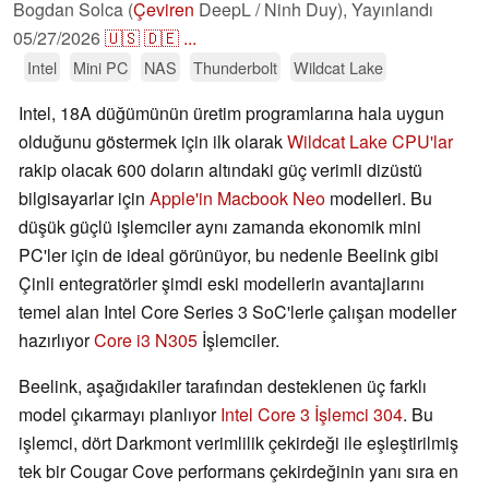
Bogdan Solca (
Çeviren
DeepL / Ninh Duy),
Yayınlandı
05/27/2026
🇺🇸
🇩🇪
...
Intel
Mini PC
NAS
Thunderbolt
Wildcat Lake
Intel, 18A düğümünün üretim programlarına hala uygun
olduğunu göstermek için ilk olarak
Wildcat Lake CPU'lar
rakip olacak 600 doların altındaki güç verimli dizüstü
bilgisayarlar için
Apple'in Macbook Neo
modelleri. Bu
düşük güçlü işlemciler aynı zamanda ekonomik mini
PC'ler için de ideal görünüyor, bu nedenle Beelink gibi
Çinli entegratörler şimdi eski modellerin avantajlarını
temel alan Intel Core Series 3 SoC'lerle çalışan modeller
hazırlıyor
Core i3 N305
İşlemciler.
Beelink, aşağıdakiler tarafından desteklenen üç farklı
model çıkarmayı planlıyor
Intel Core 3 İşlemci 304
. Bu
işlemci, dört Darkmont verimlilik çekirdeği ile eşleştirilmiş
tek bir Cougar Cove performans çekirdeğinin yanı sıra en