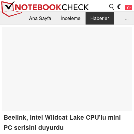
Ana Sayfa
İnceleme
Haberler
...
Öneri /SSS
Kütüphane
Satın Alma Rehberi
Arama
İletişim
Beelink, Intel Wildcat Lake CPU'lu mini
PC serisini duyurdu