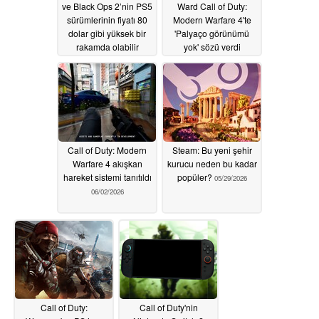
ve Black Ops 2’nin PS5
Ward Call of Duty:
sürümlerinin fiyatı 80
Modern Warfare 4'te
dolar gibi yüksek bir
'Palyaço görünümü
rakamda olabilir
yok' sözü verdi
06/22/2026
06/02/2026
Call of Duty: Modern
Steam: Bu yeni şehir
Warfare 4 akışkan
kurucu neden bu kadar
hareket sistemi tanıtıldı
popüler?
05/29/2026
06/02/2026
Call of Duty:
Call of Duty'nin