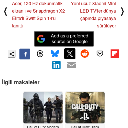
Acer, 120 Hz dokunmatik
Yeni ucuz Xiaomi Mini
⟨
⟩
ekranlı ve Snapdragon X2
LED TV'ler dünya
Elite'li Swift Spin 14'ü
çapında piyasaya
tanıttı
sürülüyor
Add as a preferred
source on Google
İlgili makaleler
Call of Duty: Modern
Call of Duty: Black