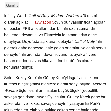
Gaming
Infinity Ward
, Call of Duty: Modern Warfare 4
'ü resmi
olarak açıkladı
PlayStation 5
oyun dünyasının ticari açıdan
en baskın FPS alt dallarından birinin uzun zamandır
beklenen devamını 23 Ekim'deki lansmanından önce
onaylıyor. Duyuruda açıklanan detaylar,
Call of Duty
'nin
giderek daha deneysel hale gelen ortamları ve canlı servis
deneylerinin ardından devam oyununu, ayakları yere
basan modern savaş hikayelerine bir dönüş olarak
konumlandırıyor.
Sefer, Kuzey Kore'nin Güney Kore'yi işgaliyle tetiklenen
küresel bir çatışmayı merkeze alarak seriyi orijinal
Modern
Warfare
üçlemesini anımsatan büyük ölçekli jeopolitik
savaşa geri döndürüyor. Oyuncular, Güney Koreli genç bir
asker olan ve ilk kez savaş deneyimi yaşayan Er Park'ı
takip ederken, ekibiyle birlikte çöken cephe hatlarında