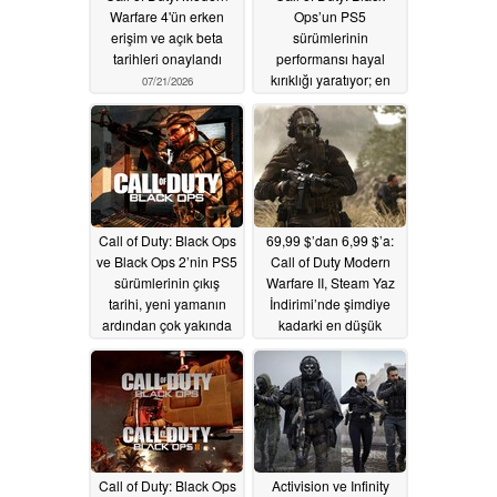
Warfare 4'ün erken
Ops’un PS5
erişim ve açık beta
sürümlerinin
tarihleri onaylandı
performansı hayal
kırıklığı yaratıyor; en
07/21/2026
yüksek çözünürlük
1080p/60Hz ile sınırlı
07/11/2026
Call of Duty: Black Ops
69,99 $’dan 6,99 $’a:
ve Black Ops 2’nin PS5
Call of Duty Modern
sürümlerinin çıkış
Warfare II, Steam Yaz
tarihi, yeni yamanın
İndirimi’nde şimdiye
ardından çok yakında
kadarki en düşük
olabilir
fiyatına düştü
07/04/2026
07/02/2026
Call of Duty: Black Ops
Activision ve Infinity