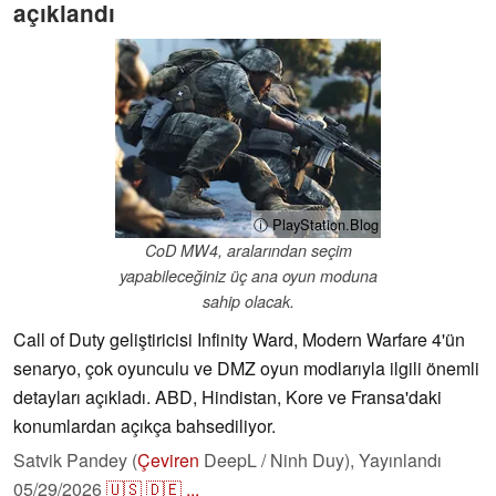
açıklandı
ⓘ PlayStation.Blog
CoD MW4, aralarından seçim
yapabileceğiniz üç ana oyun moduna
sahip olacak.
Call of Duty geliştiricisi Infinity Ward, Modern Warfare 4'ün
senaryo, çok oyunculu ve DMZ oyun modlarıyla ilgili önemli
detayları açıkladı. ABD, Hindistan, Kore ve Fransa'daki
konumlardan açıkça bahsediliyor.
Satvik Pandey (
Çeviren
DeepL / Ninh Duy),
Yayınlandı
05/29/2026
🇺🇸
🇩🇪
...