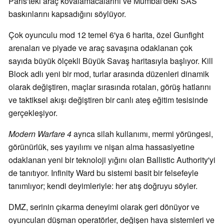
Paris'teki araç kovalamacalarını ve Mumbai'deki SAS
baskınlarını kapsadığını söylüyor.
Çok oyunculu mod 12 temel 6'ya 6 harita, özel Gunfight
arenaları ve piyade ve araç savaşına odaklanan çok
sayıda büyük ölçekli Büyük Savaş haritasıyla başlıyor. Kill
Block adlı yeni bir mod, turlar arasında düzenleri dinamik
olarak değiştiren, maçlar sırasında rotaları, görüş hatlarını
ve taktiksel akışı değiştiren bir canlı ateş eğitim tesisinde
gerçekleşiyor.
Modern Warfare 4
ayrıca silah kullanımı, mermi yörüngesi,
görünürlük, ses yayılımı ve nişan alma hassasiyetine
odaklanan yeni bir teknoloji yığını olan Ballistic Authority'yi
de tanıtıyor. Infinity Ward bu sistemi basit bir felsefeyle
tanımlıyor; kendi deyimleriyle: her atış doğruyu söyler.
DMZ, serinin çıkarma deneyimi olarak geri dönüyor ve
oyuncuları düşman operatörler, değişen hava sistemleri ve