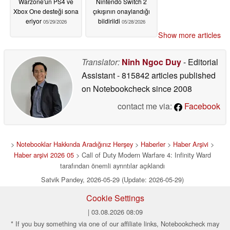
Warzone'un PS4 ve
Nintendo Switch 2
Xbox One desteği sona
çıkışının onaylandığı
eriyor
bildirildi
05/29/2026
05/28/2026
Show more articles
Translator:
Ninh Ngoc Duy
- Editorial
Assistant
- 815842 articles published
on Notebookcheck
since 2008
contact me via:
Facebook
>
Notebooklar Hakkında Aradığınız Herşey
>
Haberler
>
Haber Arşivi
>
Haber arşivi 2026 05
> Call of Duty Modern Warfare 4: Infinity Ward
tarafından önemli ayrıntılar açıklandı
Satvik Pandey, 2026-05-29 (Update: 2026-05-29)
Cookie Settings
| 03.08.2026 08:09
* If you buy something via one of our affiliate links, Notebookcheck may