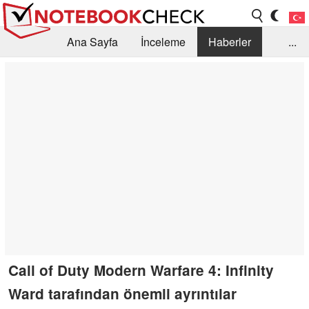
Ana Sayfa
İnceleme
Haberler
...
Öneri /SSS
Kütüphane
Satın Alma Rehberi
Arama
İletişim
Call of Duty Modern Warfare 4: Infinity
Ward tarafından önemli ayrıntılar