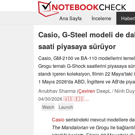
Ana Sayfa
İnceleme
Haberl
Casio, G-Steel modeli de dah
saati piyasaya sürüyor
Casio, GM-2100 ve BA-110 modellerini temel
Grogu temalı G-Shock saatlerini piyasaya sür
standı içeren koleksiyon, filmin 22 Mayıs'taki
1 Mayıs 2026'da ABD, İngiltere ve AB'de piy
Anubhav Sharma (
Çeviren
DeepL / Ninh Duy
04/30/2026
🇺🇸
🇪🇸
...
Watch
Launch
Casio
serisindeki mevcut modellere day
The Mandalorian
ve Grogu ile bağlantıl