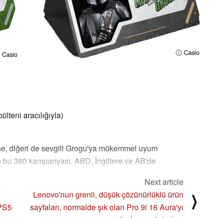
ⓘ Casio
 Casio
lteni aracılığıyla)
ine, diğeri de sevgili Grogu'ya mükemmel uyum
lan bu 360 kampanyası, ABD, İngiltere ve AB'de
lıyor.
Next article
k, Lucasfilm'in merakla beklenen ve 22 Mayıs'tan
Lenovo'nun grenli, düşük çözünürlüklü ürün
⟩
ek olan "Star Wars: The Mandalorian and Grogu"
 PS5
sayfaları, normalde şık olan Pro 9i 16 Aura'yı