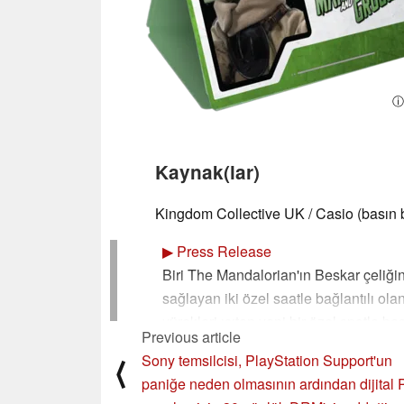
ⓘ
Kaynak(lar)
Kingdom Collective UK / Casio (basın bü
▶
Press Release
Biri The Mandalorian'ın Beskar çeliğ
sağlayan iki özel saatle bağlantılı o
yürekleri ısıtan yeni bir özel spotla baş
Previous article
Zorlu zaman ölçümünün öncüsü G-Shoc
Sony temsilcisi, PlayStation Support'un
⟨
itibaren sinemalarda gösterime girec
paniğe neden olmasının ardından dijital