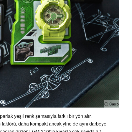
ⓘ Casio
rlak yeşil renk şemasıyla farklı bir yön alır.
 faktörü, daha kompakt ancak yine de aynı darbeye
r. Kadran düzeni, GM-2100'e kıyasla çok sayıda alt