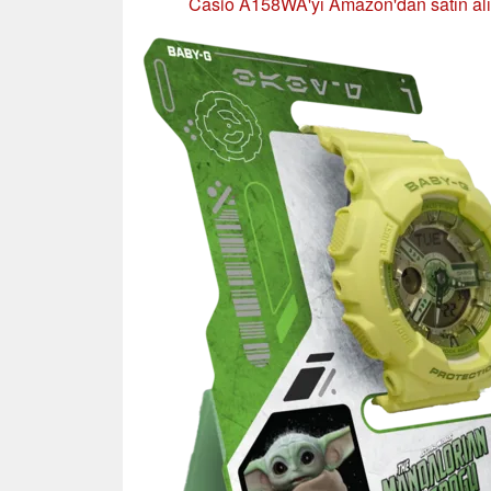
Casio A158WA'yı Amazon'dan satın alı