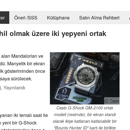
er
Öneri /SSS
Kütüphane
Satın Alma Rehberi
il olmak üzere iki yepyeni ortak
 alan Mandalorian ve
dü. Manyetik bir ekran
 ilk gösteriminden önce
asaya sürülecek.
),
Yayınlandı
ⓘ Casio
Casio G-Shock GM-2100 ortak
modeli (resimde), bir ekran standı
anan iki temalı saat ile
olarak ikiye katlanan katlanabilir bir
ı yeni bir G-Shock
"Bounty Hunter ID" kartı ile birlikte