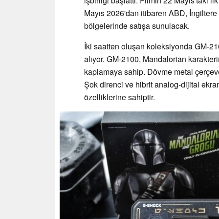
işbirliği başlattı. Filmin 22 Mayıs'taki 
Mayıs 2026'dan itibaren ABD, İngiltere
bölgelerinde satışa sunulacak.
İki saatten oluşan koleksiyonda GM-21
alıyor. GM-2100, Mandalorian karakterin
kaplamaya sahip. Dövme metal çerçeve 
Şok direnci ve hibrit analog-dijital ekr
özelliklerine sahiptir.