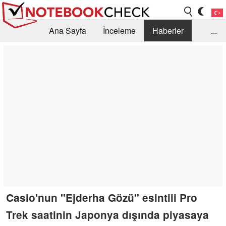
Ana Sayfa
İnceleme
Haberler
...
Öneri /SSS
Kütüphane
Satın Alma Rehberi
Arama
İletişim
Casio'nun "Ejderha Gözü" esintili Pro
Trek saatinin Japonya dışında piyasaya