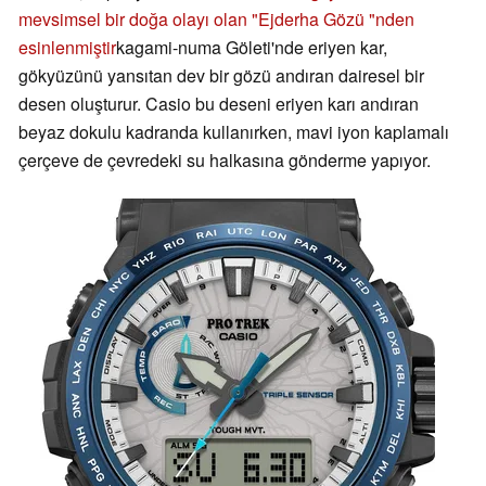
mevsimsel bir doğa olayı olan "Ejderha Gözü "nden
esinlenmiştir
kagami-numa Göleti'nde eriyen kar,
gökyüzünü yansıtan dev bir gözü andıran dairesel bir
desen oluşturur. Casio bu deseni eriyen karı andıran
beyaz dokulu kadranda kullanırken, mavi iyon kaplamalı
çerçeve de çevredeki su halkasına gönderme yapıyor.