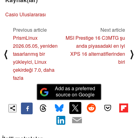
Casio Uluslararası
Previous article
Next article
PrismLinux
MSI Prestige 16 C3MTG şu
2026.05.05, yeniden
anda piyasadaki en iyi
⟨
⟩
tasarlanmış bir
XPS 16 alternatiflerinden
yükleyici, Linux
biri
çekirdeği 7.0, daha
fazla
Add as a preferred
source on Google