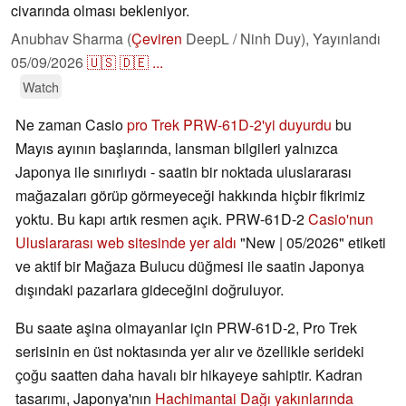
civarında olması bekleniyor.
Anubhav Sharma (
Çeviren
DeepL / Ninh Duy),
Yayınlandı
05/09/2026
🇺🇸
🇩🇪
...
Watch
Ne zaman Casio
pro Trek PRW-61D-2'yi duyurdu
bu
Mayıs ayının başlarında, lansman bilgileri yalnızca
Japonya ile sınırlıydı - saatin bir noktada uluslararası
mağazaları görüp görmeyeceği hakkında hiçbir fikrimiz
yoktu. Bu kapı artık resmen açık. PRW-61D-2
Casio'nun
Uluslararası web sitesinde yer aldı
"New | 05/2026" etiketi
ve aktif bir Mağaza Bulucu düğmesi ile saatin Japonya
dışındaki pazarlara gideceğini doğruluyor.
Bu saate aşina olmayanlar için PRW-61D-2, Pro Trek
serisinin en üst noktasında yer alır ve özellikle serideki
çoğu saatten daha havalı bir hikayeye sahiptir. Kadran
tasarımı, Japonya'nın
Hachimantai Dağı yakınlarında