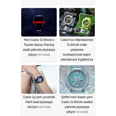
Yeni Casio G-Shock x
Casio'nun Mandalorian
Toyota Gazoo Racing
G-Shock ortak
saati yakında piyasaya
çalışması
çıkıyor
koleksiyonluk teşhir
05/12/2026
standlarıyla İngiltere'ye
geliyor
05/12/2026
Casio üç yeni yuvarlak
Şeffaf mavi kasalı yeni
hibrit saat piyasaya
Casio G-Shock saatler
sürüyor
yakında piyasaya
05/12/2026
çıkıyor
05/12/2026