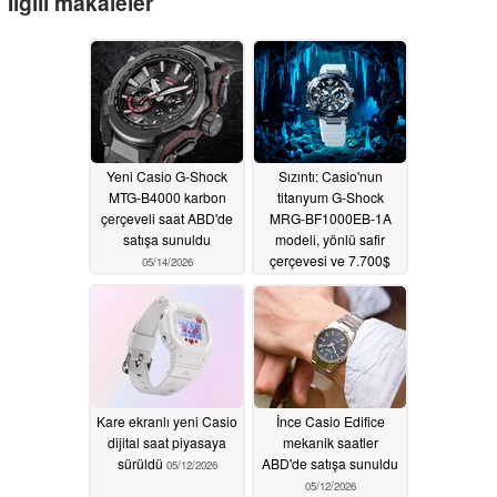
İlgili makaleler
Yeni Casio G-Shock
Sızıntı: Casio'nun
MTG-B4000 karbon
titanyum G-Shock
çerçeveli saat ABD'de
MRG-BF1000EB-1A
satışa sunuldu
modeli, yönlü safir
çerçevesi ve 7.700$
05/14/2026
fiyat etiketi ile gün
yüzüne çıkıyor
05/13/2026
Kare ekranlı yeni Casio
İnce Casio Edifice
dijital saat piyasaya
mekanik saatler
sürüldü
ABD'de satışa sunuldu
05/12/2026
05/12/2026