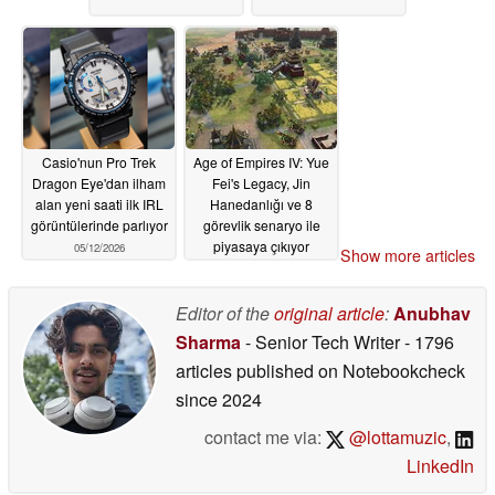
Casio'nun Pro Trek
Age of Empires IV: Yue
Dragon Eye'dan ilham
Fei's Legacy, Jin
alan yeni saati ilk IRL
Hanedanlığı ve 8
görüntülerinde parlıyor
görevlik senaryo ile
piyasaya çıkıyor
05/12/2026
Show more articles
05/09/2026
Editor of the
original article
:
Anubhav
Sharma
- Senior Tech Writer
- 1796
articles published on Notebookcheck
since 2024
contact me via:
@lottamuzic
,
LinkedIn