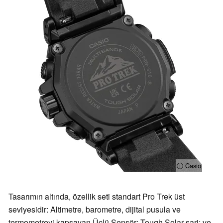
ⓘ Casio
Tasarımın altında, özellik seti standart Pro Trek üst
seviyesidir: Altimetre, barometre, dijital pusula ve
termometreyi kapsayan Üçlü Sensör; Tough Solar şarj; ve