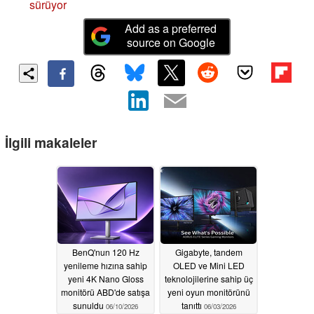
sürüyor
Add as a preferred
source on Google
İlgili makaleler
BenQ'nun 120 Hz
Gigabyte, tandem
yenileme hızına sahip
OLED ve Mini LED
yeni 4K Nano Gloss
teknolojilerine sahip üç
monitörü ABD'de satışa
yeni oyun monitörünü
sunuldu
tanıttı
06/10/2026
06/03/2026