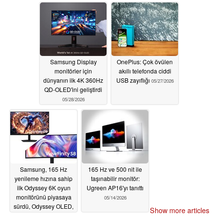
Samsung Display
OnePlus: Çok övülen
monitörler için
akıllı telefonda ciddi
dünyanın ilk 4K 360Hz
USB zayıflığı
05/27/2026
QD-OLED'ini geliştirdi
05/28/2026
Samsung, 165 Hz
165 Hz ve 500 nit ile
yenileme hızına sahip
taşınabilir monitör:
ilk Odyssey 6K oyun
Ugreen AP16'yı tanıttı
monitörünü piyasaya
05/14/2026
sürdü, Odyssey OLED,
Show more articles
ViewFinity ve