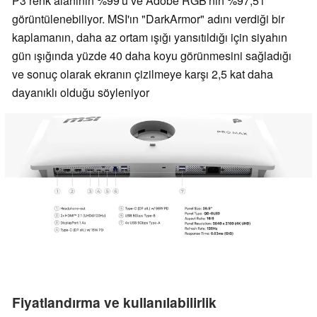
P3 renk alanının %99'u ve Adobe RGB'nin %97,5'i
görüntülenebiliyor. MSI'ın "DarkArmor" adını verdiği bir
kaplamanın, daha az ortam ışığı yansıtıldığı için siyahın
gün ışığında yüzde 40 daha koyu görünmesini sağladığı
ve sonuç olarak ekranın çizilmeye karşı 2,5 kat daha
dayanıklı olduğu söyleniyor
Fiyatlandırma ve kullanılabilirlik