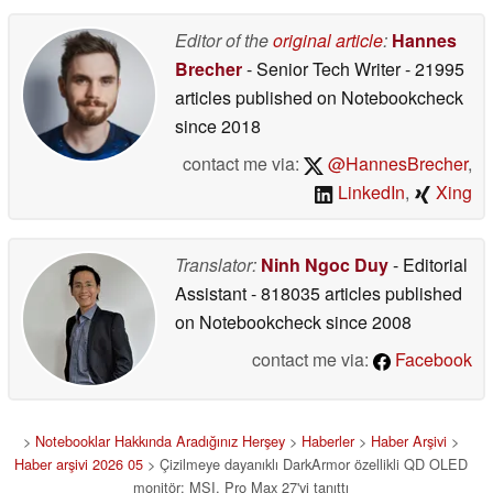
Movingstyle serisini
güncelledi
Editor of the
original article
:
Hannes
05/20/2026
Brecher
- Senior Tech Writer
- 21995
articles published on Notebookcheck
since 2018
contact me via:
@HannesBrecher
,
LinkedIn
,
Xing
Translator:
Ninh Ngoc Duy
- Editorial
Assistant
- 818035 articles published
on Notebookcheck
since 2008
contact me via:
Facebook
>
Notebooklar Hakkında Aradığınız Herşey
>
Haberler
>
Haber Arşivi
>
Haber arşivi 2026 05
> Çizilmeye dayanıklı DarkArmor özellikli QD OLED
monitör: MSI, Pro Max 27'yi tanıttı