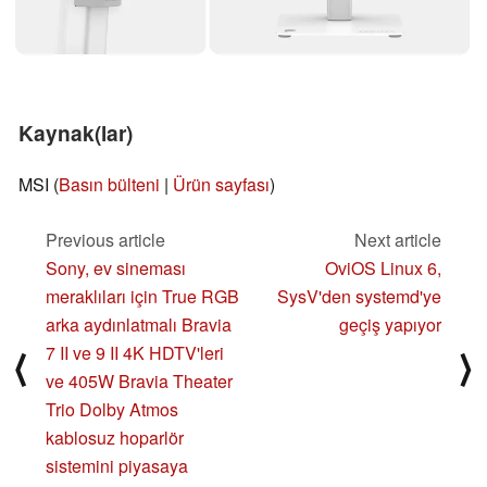
Kaynak(lar)
MSI (
Basın bülteni
|
Ürün sayfası
)
Previous article
Next article
Sony, ev sineması
OviOS Linux 6,
meraklıları için True RGB
SysV'den systemd'ye
arka aydınlatmalı Bravia
geçiş yapıyor
7 II ve 9 II 4K HDTV'leri
⟨
⟩
ve 405W Bravia Theater
Trio Dolby Atmos
kablosuz hoparlör
sistemini piyasaya