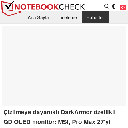
Ana Sayfa
İnceleme
Haberler
...
Öneri /SSS
Kütüphane
Satın Alma Rehberi
Arama
İletişim
Çizilmeye dayanıklı DarkArmor özellikli
QD OLED monitör: MSI, Pro Max 27'yi