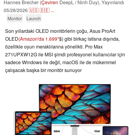
Hannes Brecher (
Çeviren
DeepL / Ninh Duy),
Yayınlandı
05/28/2026
🇺🇸
🇩🇪
...
Monitor
Launch
Son yıllardaki OLED monitörlerin çoğu, Asus ProArt
OLED
(Amazon'da 1.699
$) gibi birkaç istisna dışında,
özellikle oyun meraklılarına yönelikti. Pro Max
271UPXW12G ile MSI şimdi profesyonel kullanıcılar için
sadece Windows ile değil, macOS ile de mükemmel
çalışacak başka bir monitör sunuyor