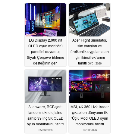
LG Display 2.000 nit
Acer Flight Simulator,
OLED oyun monitörü
sim yarışları ve
panelini duyurdu;
üretkenlik uygulamaları
Siyah Çerçeve Ekleme
için ikincil ekranını
desteğinin geri
tanıttı
06/01/2026
dönüşünü müjdeledi
06/02/2026
Alienware, RGB şerit
MSI, 4K 360 Hz'e kadar
tandem teknolojisine
çıkabilen dünyanın ilk
sahip 39 inç 5K OLED
'Üçlü Mod' OLED oyun
oyun monitörünü tanıttı
monitörünü tanıttı
05/30/2026
05/30/2026