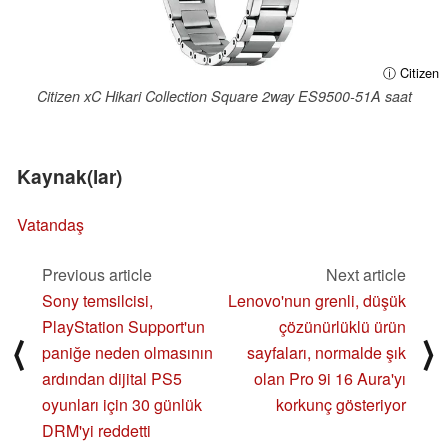
ⓘ Citizen
Citizen xC Hikari Collection Square 2way ES9500-51A saat
Kaynak(lar)
Vatandaş
Previous article
Next article
Sony temsilcisi,
Lenovo'nun grenli, düşük
PlayStation Support'un
çözünürlüklü ürün
⟨
⟩
paniğe neden olmasının
sayfaları, normalde şık
ardından dijital PS5
olan Pro 9i 16 Aura'yı
oyunları için 30 günlük
korkunç gösteriyor
DRM'yi reddetti