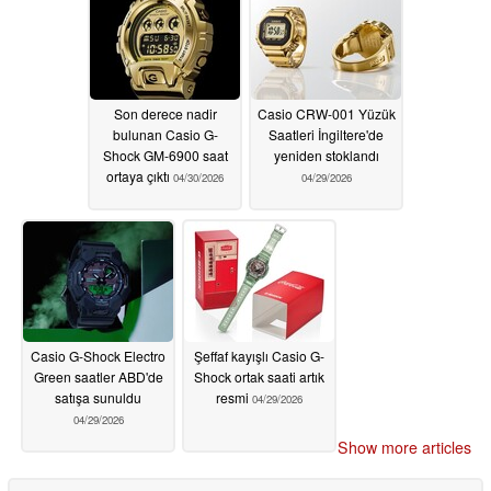
Son derece nadir
Casio CRW-001 Yüzük
bulunan Casio G-
Saatleri İngiltere'de
Shock GM-6900 saat
yeniden stoklandı
ortaya çıktı
04/30/2026
04/29/2026
Casio G-Shock Electro
Şeffaf kayışlı Casio G-
Green saatler ABD'de
Shock ortak saati artık
satışa sunuldu
resmi
04/29/2026
04/29/2026
Show more articles