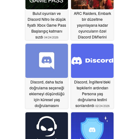
Bulut oyunları ve
ARC Raiders, Embark
Discord Nitro ile düşük
bir düzeltme
fiyatlı Xbox Game Pass
yayınlayana kadar
Başlangıç katmanı
oyuncuların özel
sızdı
Discord DM'lerini
04/24/2026
sessizce kaydediyordu
03/06/2026
Discord, daha fazla
Discord, İngiltere'deki
doğrulama seçeneği
tepkilerin ardından
eklemeyi düşündüğü
Persona yaş
için küresel yaş
doğrulama testini
doğrulamasını
sonlandırdı
02/24/2026
2026'nın ikinci yarısına
erteledi
02/24/2026