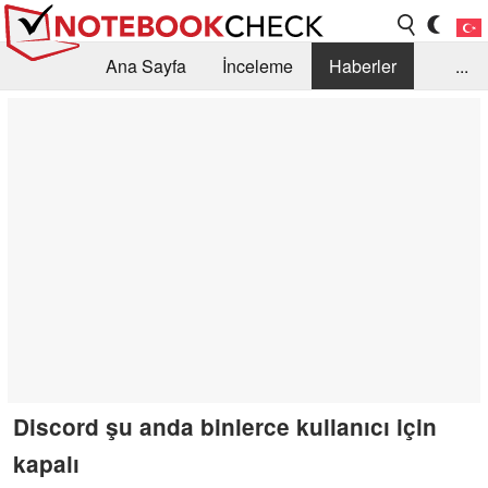
Ana Sayfa
İnceleme
Haberler
...
Öneri /SSS
Kütüphane
Satın Alma Rehberi
Arama
İletişim
Discord şu anda binlerce kullanıcı için
kapalı