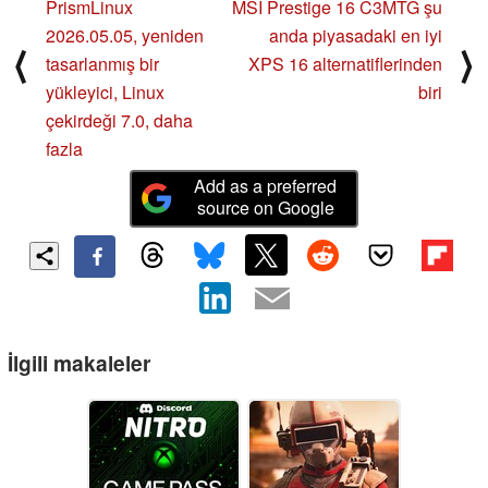
PrismLinux
MSI Prestige 16 C3MTG şu
2026.05.05, yeniden
anda piyasadaki en iyi
⟨
⟩
tasarlanmış bir
XPS 16 alternatiflerinden
yükleyici, Linux
biri
çekirdeği 7.0, daha
fazla
Add as a preferred
source on Google
İlgili makaleler