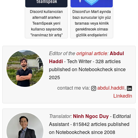
Discord kullanıcıları
Discord'un Mart ayında
alternatif ararken
bazı sunucular için yüz
TeamSpeak yeni
taraması veya kimlik
kullanıcı sayısında
gerektirecek olması
"inanılmaz bir artış"
gizlilik endişelerini
olduğunu doğruladı
artırıyor
02/09/2026
02/17/2026
Editor of the
original article
:
Abdul
Haddi
- Tech Writer
- 328 articles
published on Notebookcheck
since
2025
contact me via:
abdul.haddii
,
LinkedIn
Translator:
Ninh Ngoc Duy
- Editorial
Assistant
- 815842 articles published
on Notebookcheck
since 2008