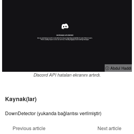
ⓘ Abdul Haddi
Discord API hataları ekranını artırdı.
Kaynak(lar)
DownDetector (yukarıda bağlantısı verilmiştir)
Previous article
Next article