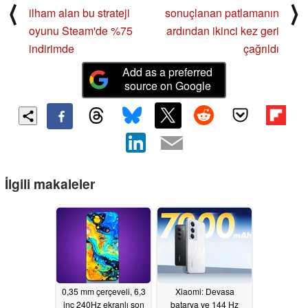
⟨
⟩
ilham alan bu strateji
sonuçlanan patlamanın
oyunu Steam'de %75
ardından ikinci kez geri
indirimde
çağrıldı
Add as a preferred
source on Google
İlgili makaleler
0,35 mm çerçeveli, 6,3
Xiaomi: Devasa
inç 240Hz ekranlı son
batarya ve 144 Hz