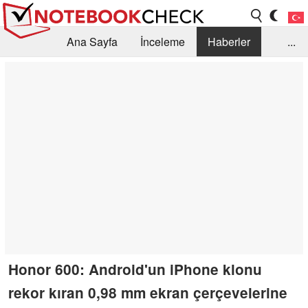
Ana Sayfa
İnceleme
Haberler
...
Öneri /SSS
Kütüphane
Satın Alma Rehberi
Arama
İletişim
Honor 600: Android'un iPhone klonu
rekor kıran 0,98 mm ekran çerçevelerine