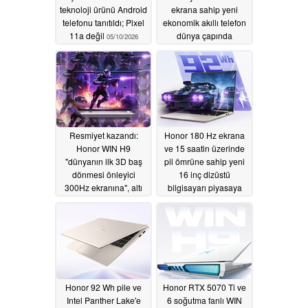
teknoloji ürünü Android
ekrana sahip yeni
telefonu tanıtıldı; Pixel
ekonomik akıllı telefon
11a değil
dünya çapında
05/10/2026
piyasaya sürülüyor
04/20/2026
Resmiyet kazandı:
Honor 180 Hz ekrana
Honor WIN H9
ve 15 saatin üzerinde
"dünyanın ilk 3D baş
pil ömrüne sahip yeni
dönmesi önleyici
16 inç dizüstü
300Hz ekranına", altı
bilgisayarı piyasaya
fanlı soğutmaya, RTX
sürdü
04/16/2026
5070 Ti'ye, 270W'a
sahip
04/20/2026
Honor 92 Wh pile ve
Honor RTX 5070 Ti ve
Intel Panther Lake'e
6 soğutma fanlı WIN