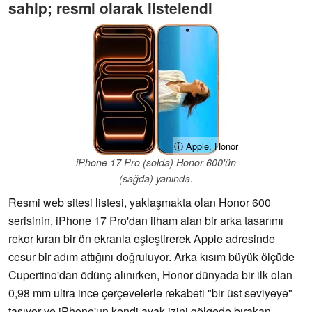
sahip; resmi olarak listelendi
ⓘ Apple, Honor
iPhone 17 Pro (solda) Honor 600'ün
(sağda) yanında.
Resmi web sitesi listesi, yaklaşmakta olan Honor 600
serisinin, iPhone 17 Pro'dan ilham alan bir arka tasarımı
rekor kıran bir ön ekranla eşleştirerek Apple adresinde
cesur bir adım attığını doğruluyor. Arka kısım büyük ölçüde
Cupertino'dan ödünç alınırken, Honor dünyada bir ilk olan
0,98 mm ultra ince çerçevelerle rekabeti "bir üst seviyeye"
taşıyor ve iPhone'un kendi ayak izini gölgede bırakan