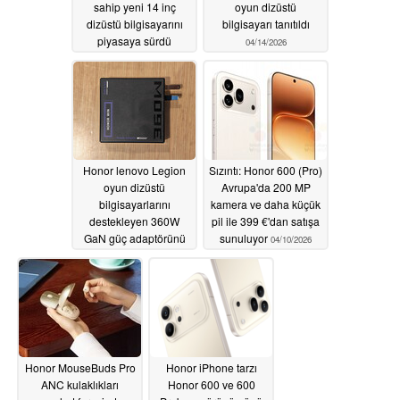
sahip yeni 14 inç
oyun dizüstü
dizüstü bilgisayarını
bilgisayarı tanıtıldı
piyasaya sürdü
04/14/2026
04/16/2026
Honor lenovo Legion
Sızıntı: Honor 600 (Pro)
oyun dizüstü
Avrupa'da 200 MP
bilgisayarlarını
kamera ve daha küçük
destekleyen 360W
pil ile 399 €'dan satışa
GaN güç adaptörünü
sunuluyor
04/10/2026
tanıttı
04/13/2026
Honor MouseBuds Pro
Honor iPhone tarzı
ANC kulaklıkları
Honor 600 ve 600