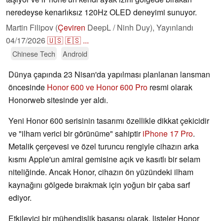
neredeyse kenarlıksız 120Hz OLED deneyimi sunuyor.
Martin Filipov (
Çeviren
DeepL / Ninh Duy),
Yayınlandı
04/17/2026
🇺🇸
🇪🇸
...
Chinese Tech
Android
Dünya çapında 23 Nisan'da yapılması planlanan lansman
öncesinde
Honor 600 ve Honor 600 Pro
resmi olarak
Honorweb sitesinde yer aldı.
Yeni Honor 600 serisinin tasarımı özellikle dikkat çekicidir
ve "ilham verici bir görünüme" sahiptir
iPhone 17 Pro
.
Metalik çerçevesi ve özel turuncu rengiyle cihazın arka
kısmı Apple'un amiral gemisine açık ve kasıtlı bir selam
niteliğinde. Ancak Honor, cihazın ön yüzündeki ilham
kaynağını gölgede bırakmak için yoğun bir çaba sarf
ediyor.
Etkileyici bir mühendislik başarısı olarak, listeler Honor