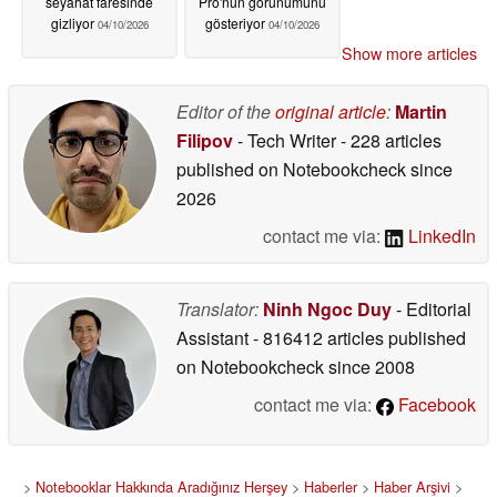
seyahat faresinde
Pro'nun görünümünü
gizliyor
gösteriyor
04/10/2026
04/10/2026
Show more articles
Editor of the
original article
:
Martin
Filipov
- Tech Writer
- 228 articles
published on Notebookcheck
since
2026
contact me via:
LinkedIn
Translator:
Ninh Ngoc Duy
- Editorial
Assistant
- 816412 articles published
on Notebookcheck
since 2008
contact me via:
Facebook
>
Notebooklar Hakkında Aradığınız Herşey
>
Haberler
>
Haber Arşivi
>