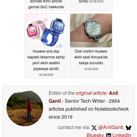
sonraki Kirin amiral
sürdü
05/08/2026
gemisi SoC hakkında
büyük bir oyundan
bahsediyor
05/25/2026
Huawei sıra dışı
Özel üretim Huawei
kapaklı tasarıma sahip
akıllı saat Avrupa'da
yeni akıllı saatini
satışa sunuldu
piyasaya sürdü
05/08/2026
05/08/2026
Editor of the
original article
:
Anil
Ganti
- Senior Tech Writer
- 2954
articles published on Notebookcheck
since 2019
contact me via:
@AnilGanti
,
Bluesky
,
LinkedIn