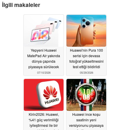
İlgili makaleler
Yepyeni Huawei
Huawei'nin Pura 100
MatePad Air yakında
serisi için devasa
dünya çapında
fotoğraf yükseltmesini
piyasaya sürülecek
test ettiği bildirildi
07/10/2026
05/29/2026
Kirin2026: Huawei,
Huawei ince koşu
%41 güç verimliliği
saatinin yeni
iyileştirmesi ile bir
versiyonunu piyasaya