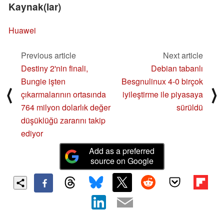
Kaynak(lar)
Huawei
Previous article
Next article
Destiny 2'nin finali,
Debian tabanlı
Bungie işten
Besgnulinux 4-0 birçok
⟨
⟩
çıkarmalarının ortasında
iyileştirme ile piyasaya
764 milyon dolarlık değer
sürüldü
düşüklüğü zararını takip
ediyor
Add as a preferred
source on Google