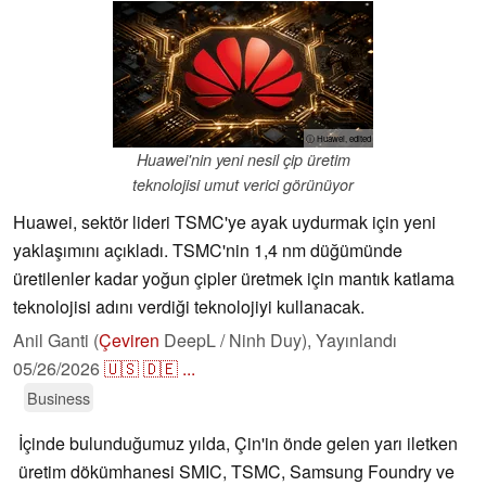
ⓘ Huawei, edited
Huawei'nin yeni nesil çip üretim
teknolojisi umut verici görünüyor
Huawei, sektör lideri TSMC'ye ayak uydurmak için yeni
yaklaşımını açıkladı. TSMC'nin 1,4 nm düğümünde
üretilenler kadar yoğun çipler üretmek için mantık katlama
teknolojisi adını verdiği teknolojiyi kullanacak.
Anil Ganti (
Çeviren
DeepL / Ninh Duy),
Yayınlandı
05/26/2026
🇺🇸
🇩🇪
...
Business
İçinde bulunduğumuz yılda, Çin'in önde gelen yarı iletken
üretim dökümhanesi SMIC, TSMC, Samsung Foundry ve