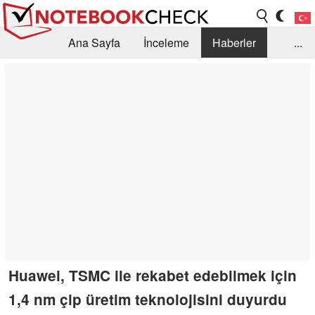
Ana Sayfa
İnceleme
Haberler
...
Öneri /SSS
Kütüphane
Satın Alma Rehberi
Arama
İletişim
Huawei, TSMC ile rekabet edebilmek için
1,4 nm çip üretim teknolojisini duyurdu