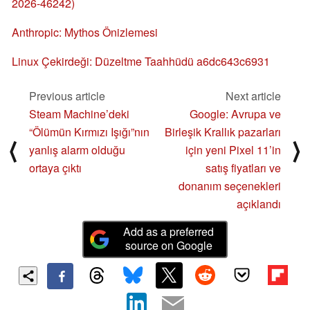
2026-46242)
Anthropic: Mythos Önizlemesi
Linux Çekirdeği: Düzeltme Taahhüdü a6dc643c6931
Previous article
Next article
Steam Machine’deki
Google: Avrupa ve
“Ölümün Kırmızı Işığı”nın
Birleşik Krallık pazarları
⟨
⟩
yanlış alarm olduğu
için yeni Pixel 11’in
ortaya çıktı
satış fiyatları ve
donanım seçenekleri
açıklandı
Add as a preferred
source on Google