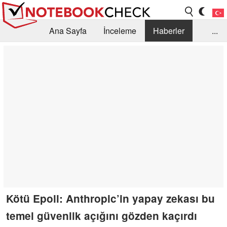
Ana Sayfa
İnceleme
Haberler
...
Öneri /SSS
Kütüphane
Satın Alma Rehberi
Arama
İletişim
Kötü Epoll: Anthropic’in yapay zekası bu
temel güvenlik açığını gözden kaçırdı