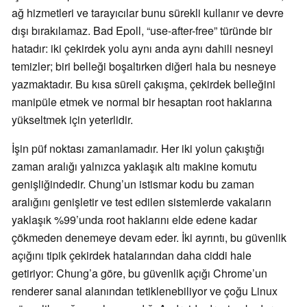
ağ hizmetleri ve tarayıcılar bunu sürekli kullanır ve devre
dışı bırakılamaz. Bad Epoll, “use-after-free” türünde bir
hatadır: iki çekirdek yolu aynı anda aynı dahili nesneyi
temizler; biri belleği boşaltırken diğeri hala bu nesneye
yazmaktadır. Bu kısa süreli çakışma, çekirdek belleğini
manipüle etmek ve normal bir hesaptan root haklarına
yükseltmek için yeterlidir.
İşin püf noktası zamanlamadır. Her iki yolun çakıştığı
zaman aralığı yalnızca yaklaşık altı makine komutu
genişliğindedir. Chung’un istismar kodu bu zaman
aralığını genişletir ve test edilen sistemlerde vakaların
yaklaşık %99’unda root haklarını elde edene kadar
çökmeden denemeye devam eder. İki ayrıntı, bu güvenlik
açığını tipik çekirdek hatalarından daha ciddi hale
getiriyor: Chung’a göre, bu güvenlik açığı Chrome’un
renderer sanal alanından tetiklenebiliyor ve çoğu Linux