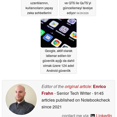
uzantılarının,
ve QTS ile QuTS’yi
kullanıcıların yapay
güncellemeyi tavsiye
zeka sohbetlerini
ediyor
06/29/2026
gizlice okuduğu ortaya
çıktı
06/30/2026
Google, aktif olarak
istismar edilen bir
güvenlik açığı da dahil
olmak üzere 124 adet
Android güvenlik
açığını giderdi
06/29/2026
Editor of the
original article
:
Enrico
Frahn
- Senior Tech Writer
- 9145
articles published on Notebookcheck
since 2021
contact me via:
LinkedIn