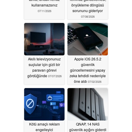
kullanamazsınız
önyükleme döngüsü
sorununu gideriyor
07/11/2026
07/08/2026
Akıllı televizyonunuz
Apple iOS 26.5.2
suçlular için gizli bir
güvenlik
paravan görevi
güncellemesini yapay
gördüğünde
zeka tehdidi nedeniyle
07/07/2026
öne aldı
07/02/2026
Kötü amaçlı reklam
QNAP, 14 NAS
engelleyici
güvenlik açığını giderdi