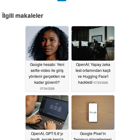
İlgili makaleler
Google hesabı: Yeni
OpenAI: Yapay zeka
selfie-video ile giriş
test ortamından kaçtı
yöntemi gerçekten ne
ve Hugging Face'i
kadar güvenli?
hackledi
07/23/2026
07/24/2026
OpenAI, GPT-5.6’yı
Google Pixel’in
tanıttı, ancak henüz
Temmuz güncellemesi,