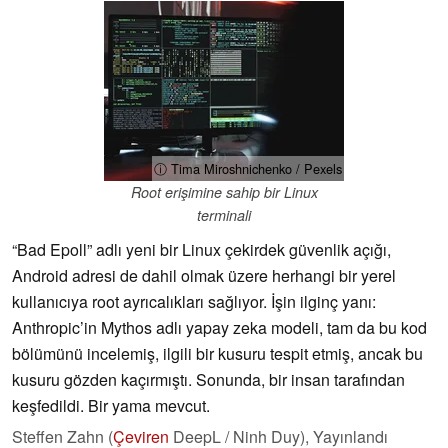
ⓘ Tima Miroshnichenko / Pexels
Root erişimine sahip bir Linux
terminali
“Bad Epoll” adlı yeni bir Linux çekirdek güvenlik açığı,
Android adresi de dahil olmak üzere herhangi bir yerel
kullanıcıya root ayrıcalıkları sağlıyor. İşin ilginç yanı:
Anthropic’in Mythos adlı yapay zeka modeli, tam da bu kod
bölümünü incelemiş, ilgili bir kusuru tespit etmiş, ancak bu
kusuru gözden kaçırmıştı. Sonunda, bir insan tarafından
keşfedildi. Bir yama mevcut.
Steffen Zahn (
Çeviren
DeepL / Ninh Duy),
Yayınlandı