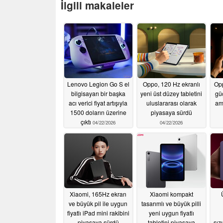
İlgili makaleler
Lenovo Legion Go S el
Oppo, 120 Hz ekranlı
Opp
bilgisayarı bir başka
yeni üst düzey tabletini
gü
acı verici fiyat artışıyla
uluslararası olarak
ami
1500 doların üzerine
piyasaya sürdü
çıktı
04/22/2026
04/22/2026
Xiaomi, 165Hz ekran
Xiaomi kompakt
ve büyük pil ile uygun
tasarımlı ve büyük pilli
fiyatlı iPad mini rakibini
yeni uygun fiyatlı
piyasaya sürdü
tabletini piyasaya
sız