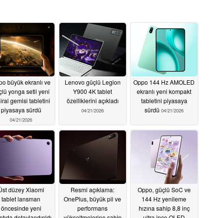
o büyük ekranlı ve
Lenovo güçlü Legion
Oppo 144 Hz AMOLED
çlü yonga setli yeni
Y900 4K tablet
ekranlı yeni kompakt
ral gemisi tabletini
özelliklerini açıkladı
tabletini piyasaya
piyasaya sürdü
sürdü
04/21/2026
04/21/2026
04/21/2026
Üst düzey Xiaomi
Resmi açıklama:
Oppo, güçlü SoC ve
tablet lansman
OnePlus, büyük pil ve
144 Hz yenileme
öncesinde yeni
performans
hızına sahip 8,8 inç
ıntıda detaylandırıldı
yükseltmelerine sahip
ultra ince OLED