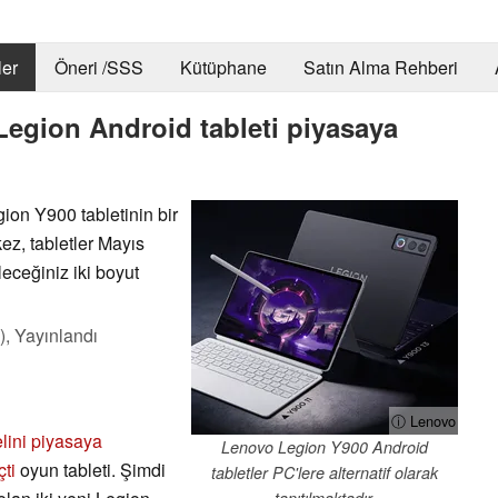
er
Öneri /SSS
Kütüphane
Satın Alma Rehberi
 Legion Android tableti piyasaya
ion Y900 tabletinin bir
z, tabletler Mayıs
eceğiniz iki boyut
),
Yayınlandı
ⓘ Lenovo
lini piyasaya
Lenovo Legion Y900 Android
ti
oyun tableti. Şimdi
tabletler PC'lere alternatif olarak
tanıtılmaktadır.