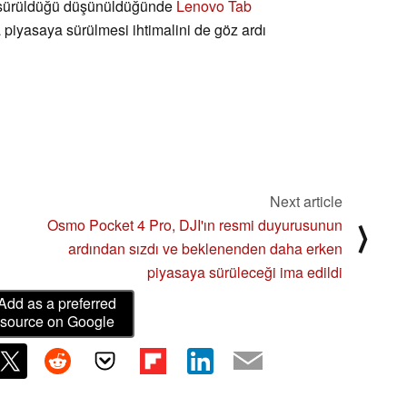
a sürüldüğü düşünüldüğünde
Lenovo Tab
piyasaya sürülmesi ihtimalini de göz ardı
Next article
Osmo Pocket 4 Pro, DJI'ın resmi duyurusunun
⟩
ardından sızdı ve beklenenden daha erken
piyasaya sürüleceği ima edildi
Add as a preferred
source on Google