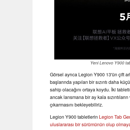
Yeni Lenovo Y900 tabl
Görsel ayrıca Legion Y900 13'ün çift a
başlarında yapılan bir sızıntı daha küç
sahip olacağını ortaya koydu. İki tablet
ancak lansmana bir ay kala sızıntıların 
çıkarmasını bekleyebiliriz.
Legion Y900 tabletlerin
Legion Tab Gen
uluslararası bir sürümünün olup olmaya