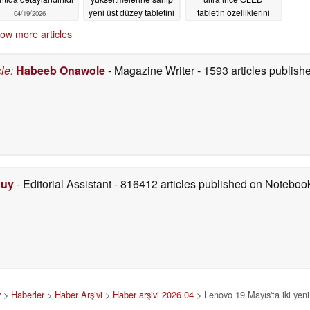
yeni üst düzey tabletini
tabletin özelliklerini
04/19/2026
detaylandırdı
doğruladı
04/16/2026
04/16/2026
ow more articles
cle
:
Habeeb Onawole
- Magazine Writer
- 1593 articles publis
Duy
- Editorial Assistant
- 816412 articles published on Notebo
y
>
Haberler
>
Haber Arşivi
>
Haber arşivi 2026 04
> Lenovo 19 Mayıs'ta iki yeni