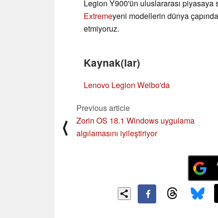
Legion Y900'ün uluslararası piyasay
Extreme
yeni modellerin dünya çapında 
etmiyoruz.
Kaynak(lar)
Lenovo Legion Weibo'da
Previous article
Zorin OS 18.1 Windows uygulama
⟨
algılamasını iyileştiriyor