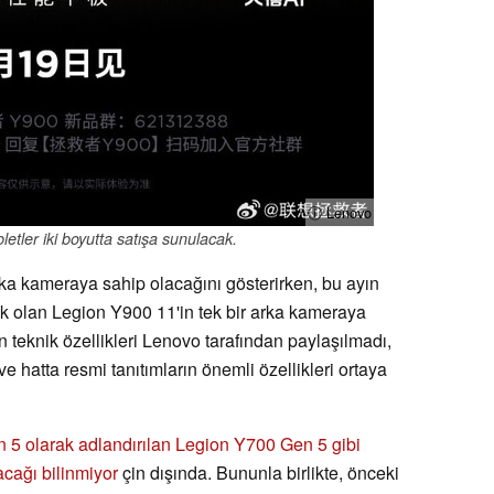
ⓘ Lenovo
etler iki boyutta satışa sunulacak.
rka kameraya sahip olacağını gösterirken, bu ayın
ük olan Legion Y900 11'in tek bir arka kameraya
in teknik özellikleri Lenovo tarafından paylaşılmadı,
ve hatta resmi tanıtımların önemli özellikleri ortaya
 5 olarak adlandırılan Legion Y700 Gen 5 gibi
cağı bilinmiyor
çin dışında. Bununla birlikte, önceki