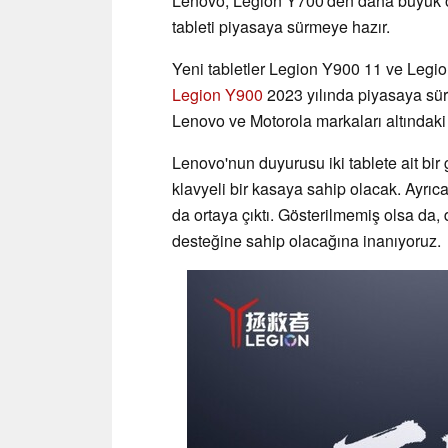
Lenovo, Legion Y700'den daha büyük o
tableti piyasaya sürmeye hazır.
Yeni tabletler Legion Y900 11 ve Legion
Legion Y900
2023 yılında piyasaya sürü
Lenovo ve Motorola markaları altındaki 
Lenovo'nun duyurusu iki tablete ait bir g
klavyeli bir kasaya sahip olacak. Ayrıc
da ortaya çıktı. Gösterilmemiş olsa da
desteğine sahip olacağına inanıyoruz.