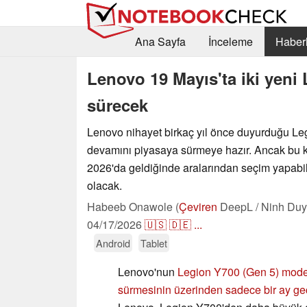
Ana Sayfa
İnceleme
Haberl
Lenovo 19 Mayıs'ta iki yeni
sürecek
Lenovo nihayet birkaç yıl önce duyurduğu Leg
devamını piyasaya sürmeye hazır. Ancak bu ke
2026'da geldiğinde aralarından seçim yapabil
olacak.
Habeeb Onawole (
Çeviren
DeepL / Ninh Duy
04/17/2026
🇺🇸
🇩🇪
...
Android
Tablet
Lenovo'nun
Legion Y700 (Gen 5) mode
sürmesinin üzerinden sadece bir ay geç