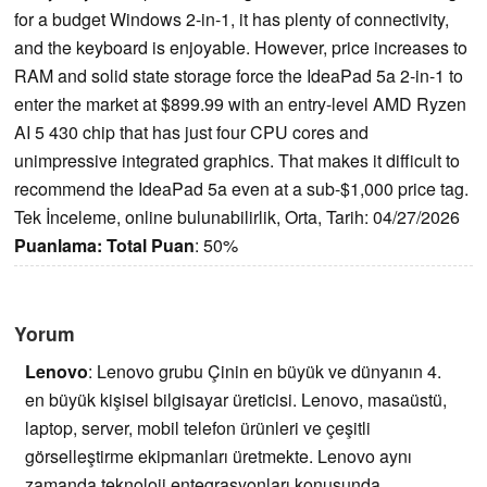
for a budget Windows 2-in-1, it has plenty of connectivity,
and the keyboard is enjoyable. However, price increases to
RAM and solid state storage force the IdeaPad 5a 2-in-1 to
enter the market at $899.99 with an entry-level AMD Ryzen
AI 5 430 chip that has just four CPU cores and
unimpressive integrated graphics. That makes it difficult to
recommend the IdeaPad 5a even at a sub-$1,000 price tag.
Tek İnceleme, online bulunabilirlik, Orta, Tarih: 04/27/2026
Puanlama:
Total Puan
: 50%
Yorum
Lenovo
:
Lenovo grubu Çinin en büyük ve dünyanın 4.
en büyük kişisel bilgisayar üreticisi. Lenovo, masaüstü,
laptop, server, mobil telefon ürünleri ve çeşitli
görselleştirme ekipmanları üretmekte. Lenovo aynı
zamanda teknoloji entegrasyonları konusunda