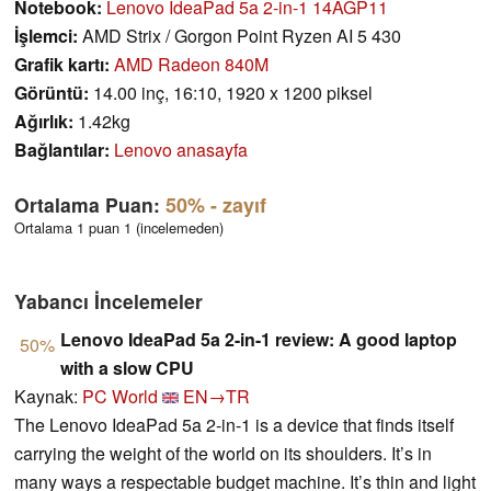
Notebook:
Lenovo IdeaPad 5a 2-in-1 14AGP11
İşlemci:
AMD Strix / Gorgon Point Ryzen AI 5 430
Grafik kartı:
AMD Radeon 840M
Görüntü:
14.00 inç, 16:10, 1920 x 1200 piksel
Ağırlık:
1.42kg
Bağlantılar:
Lenovo anasayfa
Ortalama Puan:
50%
- zayıf
Ortalama 1 puan 1 (incelemeden)
Yabancı İncelemeler
Lenovo IdeaPad 5a 2-in-1 review: A good laptop
50%
with a slow CPU
Kaynak:
PC World
EN→TR
The Lenovo IdeaPad 5a 2-in-1 is a device that finds itself
carrying the weight of the world on its shoulders. It’s in
many ways a respectable budget machine. It’s thin and light