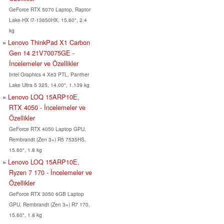
GeForce RTX 5070 Laptop, Raptor
Lake-HX i7-13650HX, 15.60", 2.4
kg
Lenovo ThinkPad X1 Carbon
Gen 14 21V70075GE -
İncelemeler ve Özellikler
Intel Graphics 4 Xe3 PTL, Panther
Lake Ultra 5 325, 14.00", 1.139 kg
Lenovo LOQ 15ARP10E,
RTX 4050 - İncelemeler ve
Özellikler
GeForce RTX 4050 Laptop GPU,
Rembrandt (Zen 3+) R5 7535HS,
15.60", 1.8 kg
Lenovo LOQ 15ARP10E,
Ryzen 7 170 - İncelemeler ve
Özellikler
GeForce RTX 3050 6GB Laptop
GPU, Rembrandt (Zen 3+) R7 170,
15.60", 1.8 kg