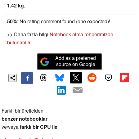
1.42 kg
:
50%
: No rating comment found (one expected)!
>> Daha fazla bilgi
Notebook alma rehberimizde
bulunabilir
.
Add as a preferred
source on Google
Farklı bir üreticiden
benzer notebooklar
ve/veya
farklı bir CPU ile