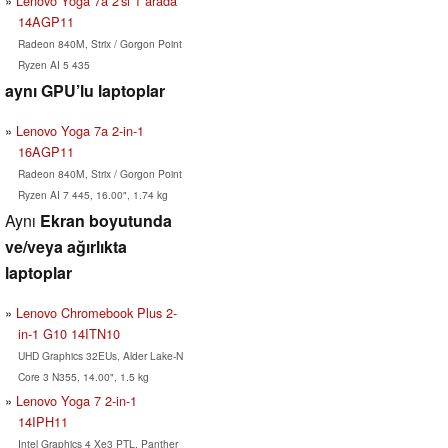
Lenovo Yoga 7a 2'si 1 arada
14AGP11
Radeon 840M, Strix / Gorgon Point
Ryzen AI 5 435
aynı GPU’lu laptoplar
Lenovo Yoga 7a 2-in-1
16AGP11
Radeon 840M, Strix / Gorgon Point
Ryzen AI 7 445, 16.00", 1.74 kg
Aynı
Ekran boyutunda
ve/veya ağırlıkta
laptoplar
Lenovo Chromebook Plus 2-
in-1 G10 14ITN10
UHD Graphics 32EUs, Alder Lake-N
Core 3 N355, 14.00", 1.5 kg
Lenovo Yoga 7 2-in-1
14IPH11
Intel Graphics 4 Xe3 PTL, Panther