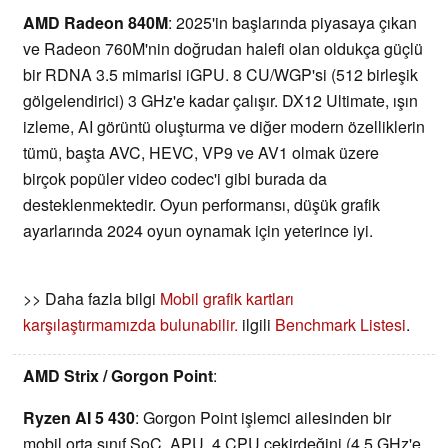
AMD Radeon 840M
: 2025'in başlarında piyasaya çıkan
ve Radeon 760M'nin doğrudan halefi olan oldukça güçlü
bir RDNA 3.5 mimarisi iGPU. 8 CU/WGP'si (512 birleşik
gölgelendirici) 3 GHz'e kadar çalışır. DX12 Ultimate, ışın
izleme, AI görüntü oluşturma ve diğer modern özelliklerin
tümü, başta AVC, HEVC, VP9 ve AV1 olmak üzere
birçok popüler video codec'i gibi burada da
desteklenmektedir. Oyun performansı, düşük grafik
ayarlarında 2024 oyun oynamak için yeterince iyi.
>> Daha fazla bilgi
Mobil grafik kartları
karşılaştırmamızda bulunabilir.
ilgili
Benchmark Listesi
.
AMD Strix / Gorgon Point
:
Ryzen AI 5 430
: Gorgon Point işlemci ailesinden bir
mobil orta sınıf SoC. APU, 4 CPU çekirdeğini (4,5 GHz'e