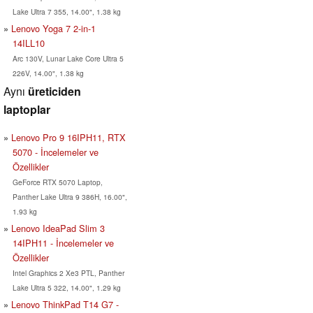
Lake Ultra 7 355, 14.00", 1.38 kg
Lenovo Yoga 7 2-in-1
14ILL10
Arc 130V, Lunar Lake Core Ultra 5
226V, 14.00", 1.38 kg
Aynı
üreticiden
laptoplar
Lenovo Pro 9 16IPH11, RTX
5070 - İncelemeler ve
Özellikler
GeForce RTX 5070 Laptop,
Panther Lake Ultra 9 386H, 16.00",
1.93 kg
Lenovo IdeaPad Slim 3
14IPH11 - İncelemeler ve
Özellikler
Intel Graphics 2 Xe3 PTL, Panther
Lake Ultra 5 322, 14.00", 1.29 kg
Lenovo ThinkPad T14 G7 -