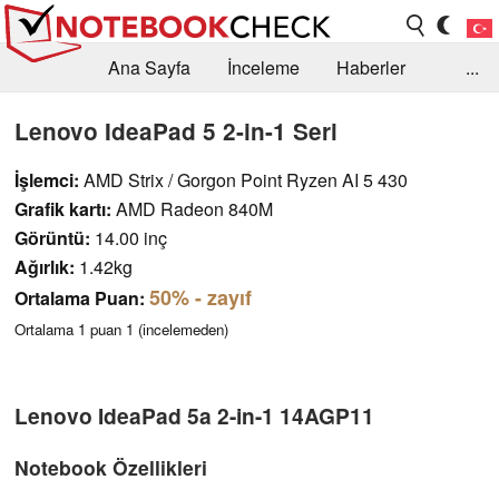
Ana Sayfa
İnceleme
Haberler
...
Öneri /SSS
Kütüphane
Satın Alma Rehberi
Lenovo IdeaPad 5 2-in-1 Seri
Arama
İletişim
İşlemci:
AMD Strix / Gorgon Point Ryzen AI 5 430
Grafik kartı:
AMD Radeon 840M
Görüntü:
14.00 inç
Ağırlık:
1.42kg
50%
- zayıf
Ortalama Puan:
Ortalama
1
puan
1
(incelemeden)
Lenovo IdeaPad 5a 2-in-1 14AGP11
Notebook Özellikleri