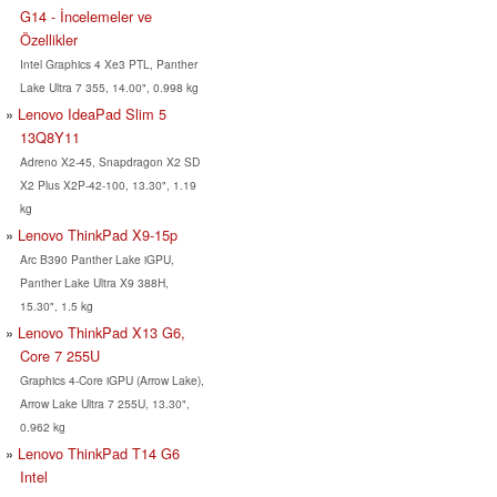
G14 - İncelemeler ve
Özellikler
Intel Graphics 4 Xe3 PTL, Panther
Lake Ultra 7 355, 14.00", 0.998 kg
Lenovo IdeaPad Slim 5
13Q8Y11
Adreno X2-45, Snapdragon X2 SD
X2 Plus X2P-42-100, 13.30", 1.19
kg
Lenovo ThinkPad X9-15p
Arc B390 Panther Lake iGPU,
Panther Lake Ultra X9 388H,
15.30", 1.5 kg
Lenovo ThinkPad X13 G6,
Core 7 255U
Graphics 4-Core iGPU (Arrow Lake),
Arrow Lake Ultra 7 255U, 13.30",
0.962 kg
Lenovo ThinkPad T14 G6
Intel