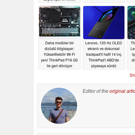
Daha modüler bir
Lenovo, 120 Hz OLED
Th
dizüstü bilgisayar:
ekranlı ve dokunsal
Le
Yükseltilebilir Wi-Fi
trackpad'li hafif 14 inç
i
yeni ThinkPad P16 G3
ThinkPad'i ABD'de
di
ile geri dönüyor
piyasaya sürdü
04/25/2026
04/24/2026
Sh
Editor of the
original arti