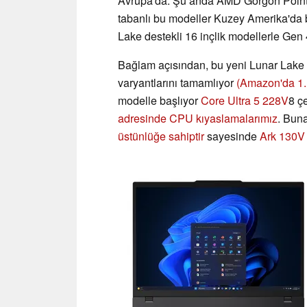
Avrupa'da. Şu anda AMD Gorgon Point 
tabanlı bu modeller Kuzey Amerika'da 
Lake destekli 16 inçlik modellerle Gen
Bağlam açısından, bu yeni Lunar Lake 
varyantlarını tamamlıyor
(Amazon'da 1.
modelle başlıyor
Core Ultra 5 228V
8 ç
adresinde CPU kıyaslamalarımız
. Buna
üstünlüğe sahiptir
sayesinde
Ark 130V