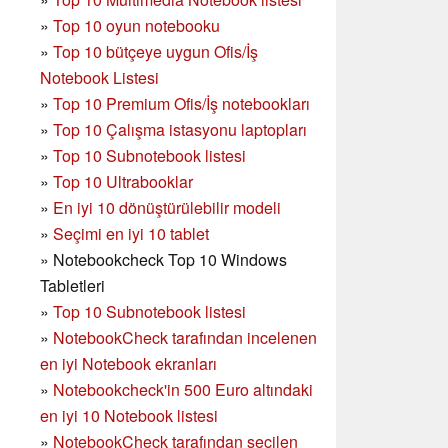
»
Top 10 oyun notebooku
»
Top 10 bütçeye uygun Ofis/İş
Notebook Listesi
»
Top 10 Premium Ofis/İş notebookları
»
Top 10 Çalışma istasyonu laptopları
»
Top 10 Subnotebook listesi
»
Top 10 Ultrabooklar
»
En iyi 10 dönüştürülebilir modeli
»
Seçimi en iyi 10 tablet
»
Notebookcheck Top 10 Windows
Tabletleri
»
Top 10 Subnotebook listesi
»
NotebookCheck tarafından incelenen
en iyi Notebook ekranları
»
Notebookcheck'in 500 Euro altındaki
en iyi 10 Notebook listesi
»
NotebookCheck tarafından seçilen