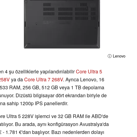
ⓘ Lenovo
 4 şu özelliklerle yapılandırılabilir
Core Ultra 5
 258V
ya da
Core Ultra 7 268V
. Ayrıca Lenovo, 16
X-8533 RAM, 256 GB, 512 GB veya 1 TB depolama
nuyor. Dizüstü bilgisayar dört ekrandan biriyle de
ına sahip 1200p IPS panellerdir.
re Ultra 5 228V işlemci ve 32 GB RAM ile ABD'de
satılıyor. Bu arada, aynı konfigürasyon Avustralya'da
- 1.781 €'dan başlıyor. Bazı nedenlerden dolayı