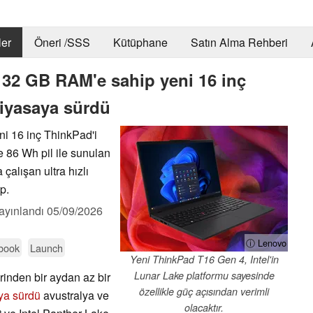
er
Öneri /SSS
Kütüphane
Satın Alma Rehberi
 32 GB RAM'e sahip yeni 16 inç
iyasaya sürdü
ni 16 inç ThinkPad'i
 86 Wh pil ile sunulan
alışan ultra hızlı
p.
ayınlandı
05/09/2026
ⓘ Lenovo
ebook
Launch
Yeni ThinkPad T16 Gen 4, Intel'in
Lunar Lake platformu sayesinde
inden bir aydan az bir
özellikle güç açısından verimli
ya sürdü
avustralya ve
olacaktır.