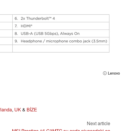
ⓘ Lenovo
rlanda
,
UK
&
BİZE
Next article
MSI Prestige 16 C3MTG şu anda piyasadaki en