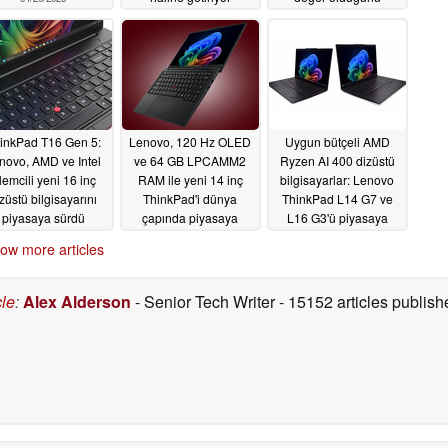
gösteriyor
04/27/2026
04/27/2026
inkPad T16 Gen 5:
Lenovo, 120 Hz OLED
Uygun bütçeli AMD
novo, AMD ve Intel
ve 64 GB LPCAMM2
Ryzen AI 400 dizüstü
şlemcili yeni 16 inç
RAM ile yeni 14 inç
bilgisayarlar: Lenovo
züstü bilgisayarını
ThinkPad'i dünya
ThinkPad L14 G7 ve
piyasaya sürdü
çapında piyasaya
L16 G3'ü piyasaya
sürdü
sürüyor
04/23/2026
04/23/2026
04/08/2026
ow more articles
cle
:
Alex Alderson
- Senior Tech Writer
- 15152 articles publi