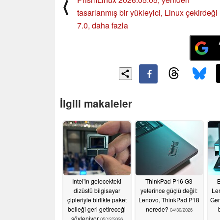
⟨
tasarlanmış bir yükleyici, Linux çekirdeği
7.0, daha fazla
İlgili makaleler
Intel'in gelecekteki
ThinkPad P16 G3
B
dizüstü bilgisayar
yeterince güçlü değil:
Le
çipleriyle birlikte paket
Lenovo, ThinkPad P18
Gen
belleği geri getireceği
nerede?
04/30/2026
söyleniyor
05/12/2026