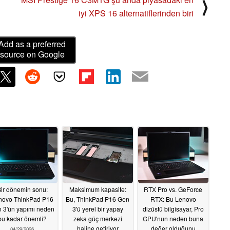
⟩
iyi XPS 16 alternatiflerinden biri
Add as a preferred
source on Google
ir dönemin sonu:
Maksimum kapasite:
RTX Pro vs. GeForce
novo ThinkPad P16
Bu, ThinkPad P16 Gen
RTX: Bu Lenovo
 3'ün yapımı neden
3'ü yerel bir yapay
dizüstü bilgisayar, Pro
bu kadar önemli?
zeka güç merkezi
GPU'nun neden buna
haline getiriyor
değer olduğunu
04/29/2026