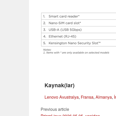
Kaynak(lar)
Lenovo Avustralya
,
Fransa
,
Almanya
,
İ
Previous article
PrismLinux 2026.05.05, yeniden