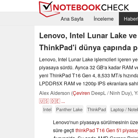
Ana Sayfa
İnceleme
Haberl
Lenovo, Intel Lunar Lake ve
ThinkPad'i dünya çapında p
Lenovo, Intel Lunar Lake işlemcileri içeren ye
piyasaya sürdü. Ayrıca 32 GB'a kadar RAM ve
yeni ThinkPad T16 Gen 4, 8,533 MT/s hızında ç
LPDDR5X RAM ve 1200p IPS ekranlara sahi
Alex Alderson (
Çeviren
DeepL / Ninh Duy),
Y
🇺🇸
🇩🇪
...
Intel
Panther Lake
ThinkPad
Laptop / Not
Lenovo'nun piyasaya sürülmesinin üzer
süre geçti
thinkPad T16 Gen 5'i piyasa