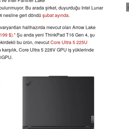
ve Intel Panther Lake
bulunmuyor. Bu arada şirket, duyurduğu Intel Lunar
 4 nesline geri döndü
şubat ayında
.
varyantları halihazırda mevcut olan Arrow Lake
199 $).
Şu anda yeni ThinkPad T16 Gen 4, şu
ekirdekli bu ürün, mevcut
Core Ultra 5 225U
 karşılık, Core Ultra 5 228V GPU iş yüklerinde
iGPU.