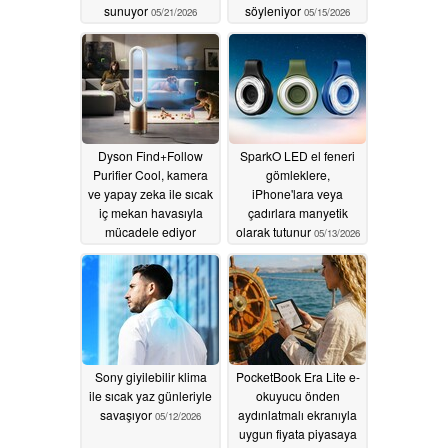
sunuyor
söyleniyor
05/21/2026
05/15/2026
Dyson Find+Follow
SparkO LED el feneri
Purifier Cool, kamera
gömleklere,
ve yapay zeka ile sıcak
iPhone'lara veya
iç mekan havasıyla
çadırlara manyetik
mücadele ediyor
olarak tutunur
05/13/2026
05/14/2026
Sony giyilebilir klima
PocketBook Era Lite e-
ile sıcak yaz günleriyle
okuyucu önden
savaşıyor
aydınlatmalı ekranıyla
05/12/2026
uygun fiyata piyasaya