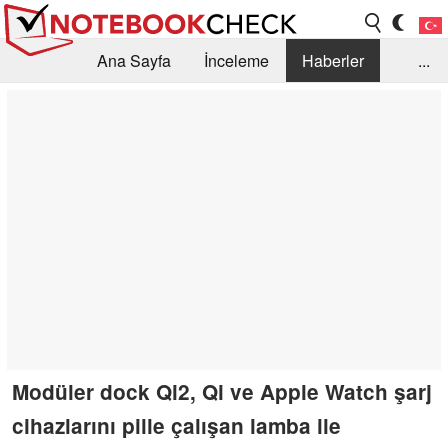
Ana Sayfa
İnceleme
Haberler
...
Öneri /SSS
Kütüphane
Satın Alma Rehberi
Arama
İletişim
Modüler dock Qi2, Qi ve Apple Watch şarj
cihazlarını pille çalışan lamba ile