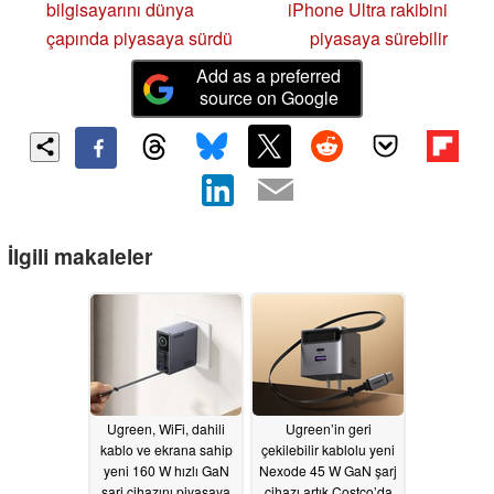
bilgisayarını dünya
iPhone Ultra rakibini
çapında piyasaya sürdü
piyasaya sürebilir
Add as a preferred
source on Google
İlgili makaleler
Ugreen, WiFi, dahili
Ugreen’in geri
kablo ve ekrana sahip
çekilebilir kablolu yeni
yeni 160 W hızlı GaN
Nexode 45 W GaN şarj
şarj cihazını piyasaya
cihazı artık Costco’da