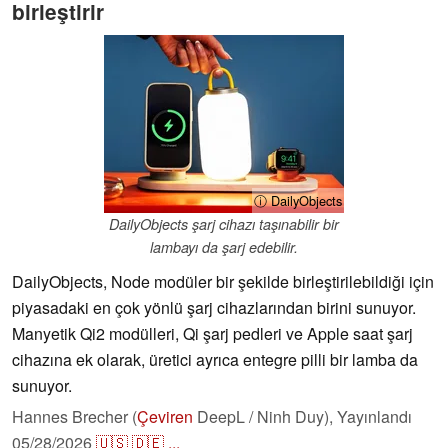
birleştirir
ⓘ DailyObjects
DailyObjects şarj cihazı taşınabilir bir
lambayı da şarj edebilir.
DailyObjects, Node modüler bir şekilde birleştirilebildiği için
piyasadaki en çok yönlü şarj cihazlarından birini sunuyor.
Manyetik Qi2 modülleri, Qi şarj pedleri ve Apple saat şarj
cihazına ek olarak, üretici ayrıca entegre pilli bir lamba da
sunuyor.
Hannes Brecher (
Çeviren
DeepL / Ninh Duy),
Yayınlandı
05/28/2026
🇺🇸
🇩🇪
...