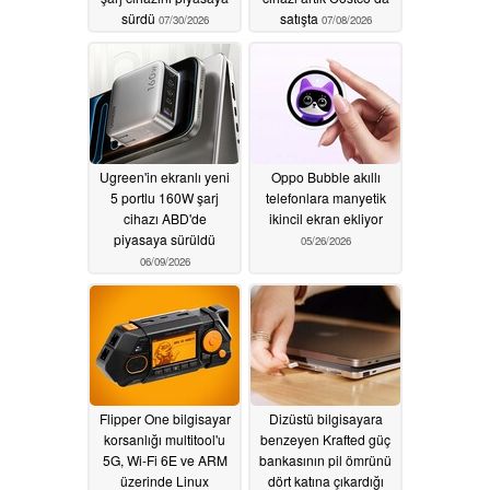
sürdü
satışta
07/30/2026
07/08/2026
Ugreen'in ekranlı yeni
Oppo Bubble akıllı
5 portlu 160W şarj
telefonlara manyetik
cihazı ABD'de
ikincil ekran ekliyor
piyasaya sürüldü
05/26/2026
06/09/2026
Flipper One bilgisayar
Dizüstü bilgisayara
korsanlığı multitool'u
benzeyen Krafted güç
5G, Wi-Fi 6E ve ARM
bankasının pil ömrünü
üzerinde Linux
dört katına çıkardığı