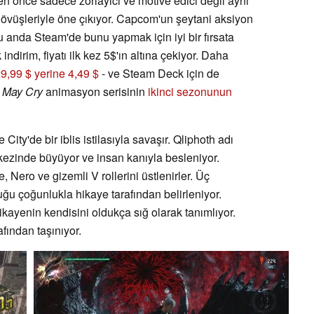
 önce sadece zorlayıcı ve motive edici değil aynı
vüşleriyle öne çıkıyor. Capcom'un şeytani aksiyon
 anda Steam'de bunu yapmak için iyi bir fırsata
indirim, fiyatı ilk kez 5$'ın altına çekiyor. Daha
9,99 $ yerine 4,49 $
- ve Steam Deck için de
l May Cry
animasyon serisinin
ikinci sezonunun
City'de bir iblis istilasıyla savaşır. Qliphoth adı
rkezinde büyüyor ve insan kanıyla besleniyor.
 Nero ve gizemli V rollerini üstlenirler. Üç
ğu çoğunlukla hikaye tarafından belirleniyor.
kayenin kendisini oldukça sığ olarak tanımlıyor.
fından taşınıyor.