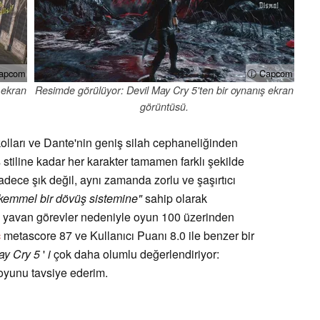
apcom
ⓘ Capcom
 ekran
Resimde görülüyor: Devil May Cry 5'ten bir oynanış ekran
görüntüsü.
 kolları ve Dante'nin geniş silah cephaneliğinden
ş stiline kadar her karakter tamamen farklı şekilde
dece şık değil, aynı zamanda zorlu ve şaşırtıcı
emmel bir dövüş sistemine"
sahip olarak
e yavan görevler nedeniyle oyun 100 üzerinden
c
metascore 87 ve Kullanıcı Puanı 8.0 ile benzer bir
ay Cry 5
'
i
çok daha olumlu değerlendiriyor:
yunu tavsiye ederim.