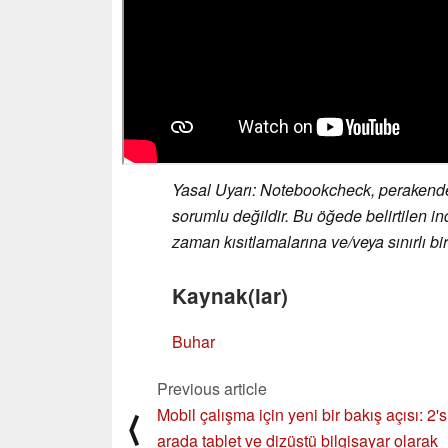
Yasal Uyarı: Notebookcheck, perakendeci
sorumlu değildir. Bu öğede belirtilen ind
zaman kısıtlamalarına ve/veya sınırlı birim
Kaynak(lar)
Buhar
Previous article
Mobil çalışma için yeni bir bakış açısı: 2's
⟨
arada tablet ve dizüstü bilgisayar olarak