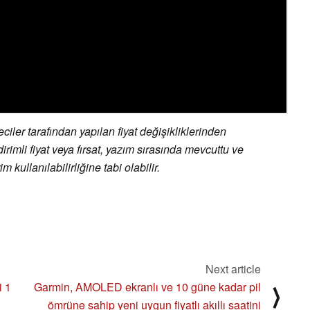
ler tarafından yapılan fiyat değişikliklerinden
irimli fiyat veya fırsat, yazım sırasında mevcuttu ve
 kullanılabilirliğine tabi olabilir.
Next article
i 1
Garmin, AMOLED ekranlı ve 10 güne kadar pil
⟩
ömrüne sahip yeni uygun fiyatlı akıllı saatini