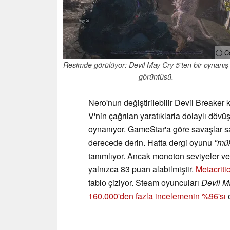
ⓘ C
Resimde görülüyor: Devil May Cry 5'ten bir oynanış
görüntüsü.
Nero'nun değiştirilebilir Devil Breaker
V'nin çağrılan yaratıklarla dolaylı dövü
oynanıyor. GameStar'a göre savaşlar sa
derecede derin. Hatta dergi oyunu
"mük
tanımlıyor. Ancak monoton seviyeler v
yalnızca 83 puan alabilmiştir.
Metacriti
tablo çiziyor. Steam oyuncuları
Devil M
160.000'den fazla incelemenin %96'sı
o