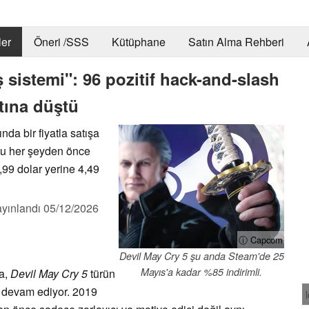
er
Öneri /SSS
Kütüphane
Satın Alma Rehberi
sistemi": 96 pozitif hack-and-slash
ltına düştü
nda bir fiyatla satışa
nu her şeyden önce
,99 dolar yerine 4,49
yınlandı
05/12/2026
ⓘ Capcom
Devil May Cry 5 şu anda Steam'de 25
Mayıs'a kadar %85 indirimli.
da,
Devil May Cry 5
türün
a devam ediyor. 2019