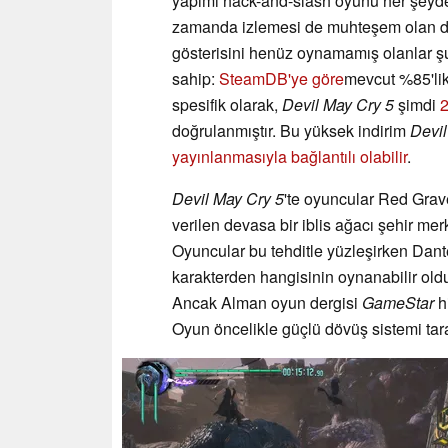
yapımı hack-and-slash oyunu her şeyden
zamanda izlemesi de muhteşem olan dö
gösterisini henüz oynamamış olanlar şu
sahip:
SteamDB'ye göre
mevcut %85'lik 
spesifik olarak,
Devil May Cry 5
şimdi
2
doğrulanmıştır. Bu yüksek indirim
Devi
yayınlanmasıyla bağlantılı olabilir
.
Devil May Cry 5
'te oyuncular Red Grave 
verilen devasa bir iblis ağacı şehir me
Oyuncular bu tehditle yüzleşirken Dante,
karakterden hangisinin oynanabilir oldu
Ancak Alman oyun dergisi
GameStar
hi
Oyun öncelikle güçlü dövüş sistemi tara