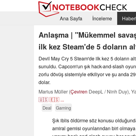
Ana Sayfa
İnceleme
Haberl
Anlaşma | "Mükemmel savaş 
ilk kez Steam'de 5 doların a
Devil May Cry 5 Steam'de ilk kez 5 doların altı
sunuldu. Capcom'un şık hack-and-slash oyu
zorlu dövüş sistemiyle etkiliyor ve şu anda 29
dolar.
Marius Müller (
Çeviren
DeepL / Ninh Duy),
Ya
🇺🇸
🇪🇸
...
Deal
Gaming
Şık iblis öldürme söz konusu olduğun
amiral gemisi oyunlarından biri olmay