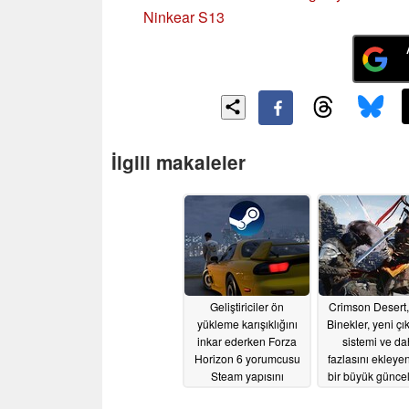
Ninkear S13
İlgili makaleler
Geliştiriciler ön
Crimson Desert,
yükleme karışıklığını
Binekler, yeni ç
inkar ederken Forza
sistemi ve d
Horizon 6 yorumcusu
fazlasını ekleye
Steam yapısını
bir büyük günce
sızdırmış olabilir
alıyor
05/12/20