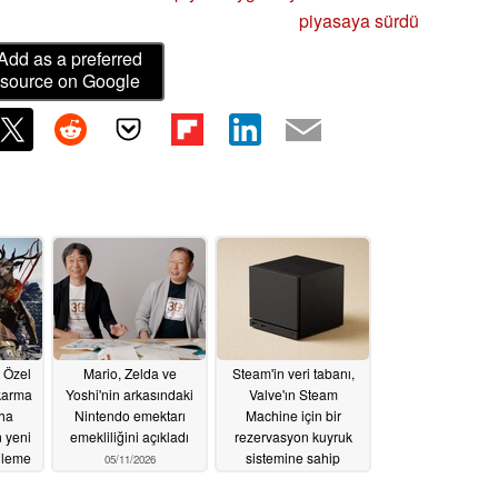
piyasaya sürdü
Add as a preferred
source on Google
 Özel
Mario, Zelda ve
Steam'in veri tabanı,
ıkarma
Yoshi'nin arkasındaki
Valve'ın Steam
aha
Nintendo emektarı
Machine için bir
n yeni
emekliliğini açıkladı
rezervasyon kuyruk
lleme
sistemine sahip
05/11/2026
olduğunu gösteriyor
26