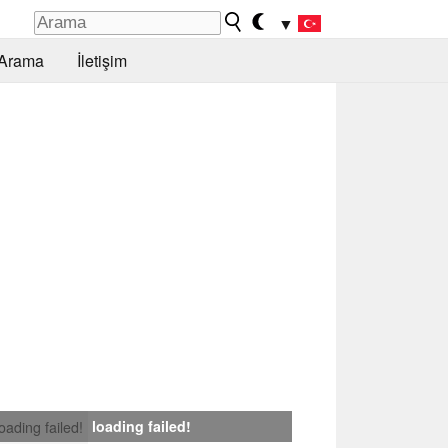
▼
Arama
İletişim
loading failed!
loading failed!