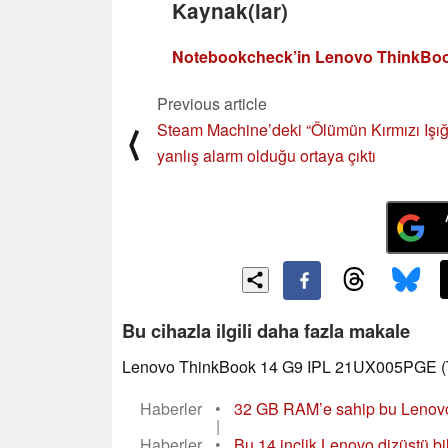
Kaynak(lar)
Notebookcheck’in Lenovo ThinkBook
Previous article
Steam Machine’deki “Ölümün Kırmızı Işığ
⟨
yanlış alarm olduğu ortaya çıktı
Bu cihazla ilgili daha fazla makale
Lenovo ThinkBook 14 G9 IPL 21UX005PGE (T
Haberler
•
32 GB RAM’e sahip bu Lenovo d
|
Haberler
•
Bu 14 inçlik Lenovo dizüstü bi