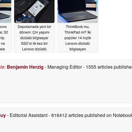
piyasaya sürdü
07/09/2026
07/09/2026
07/09/2026
enovo
Depolamada yeni bir
ThinkBook mu,
ar, 32
dönem: Çin yapımı
ThinkPad mi? İki
hip
dizüstü bilgisayar
popüler 14 inçlik
n ne
SSD’si ilk kez bir
Lenovo dizüstü
hale
Lenovo dizüstü
bilgisayarı
riyor
bilgisayarda test edildi
karşılaştırıyoruz
07/04/2026
07/03/2026
cle
:
Benjamin Herzig
- Managing Editor
- 1555 articles publis
Duy
- Editorial Assistant
- 816412 articles published on Notebo