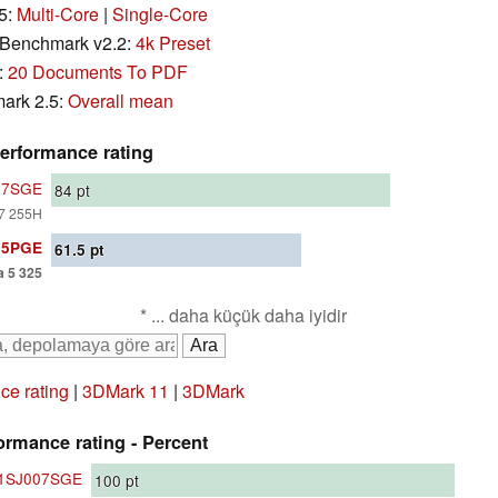
5:
Multi-Core
|
Single-Core
Benchmark v2.2:
4k Preset
 :
20 Documents To PDF
ark 2.5:
Overall mean
erformance rating
007SGE
84
pt
 7 255H
05PGE
61.5
pt
a 5 325
* ... daha küçük daha iyidir
e rating
|
3DMark 11
|
3DMark
rmance rating - Percent
21SJ007SGE
100
pt