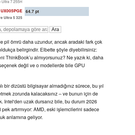
e Ultra 7 255H
21UX005PGE
64.7
pt
e Ultra 5 325
ve pil ömrü daha uzundur, ancak aradaki fark çok
ukça belirgindir. Elbette şöyle diyebilirsiniz:
yeni ThinkBook’u almıyorsunuz? Ne yazık ki, daha
r seçenek değil ve o modellerde bile GPU
bir dizüstü bilgisayar almadığınız sürece, bu yıl
etmek zorunda kalacaksınız – ve bunun için de
. Intel'den uzak dursanız bile, bu durum 2026
i pek artırmıyor: AMD, eski işlemcilerini sadece
luk anlamına geliyor.