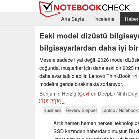
Ana Sayfa
İnceleme
Haberl
Eski model dizüstü bilgisay
bilgisayarlardan daha iyi b
Mesele sadece fiyat değil: 2026 model dizüstü
çoğunda, müşteriler için daha eski bir 2025 m
daha avantajlı olabilir. Lenovo ThinkBook 14
modelini geride bırakmakta zorlanıyor.
Benjamin Herzig (
Çeviren
DeepL / Ninh Duy)
🇺🇸
🇩🇪
...
Business
Review Snippet
Laptop / Notebook
Artık hemen hemen herkes, teknoloji pa
SSD krizinden haberdar olmuştur. Bu du