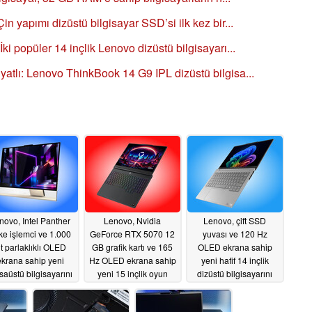
 yapımı dizüstü bilgisayar SSD’si ilk kez bir...
 popüler 14 inçlik Lenovo dizüstü bilgisayarı...
tlı: Lenovo ThinkBook 14 G9 IPL dizüstü bilgisa...
novo, Intel Panther
Lenovo, Nvidia
Lenovo, çift SSD
ke işlemci ve 1.000
GeForce RTX 5070 12
yuvası ve 120 Hz
it parlaklıklı OLED
GB grafik kartı ve 165
OLED ekrana sahip
ekrana sahip yeni
Hz OLED ekrana sahip
yeni hafif 14 inçlik
aüstü bilgisayarını
yeni 15 inçlik oyun
dizüstü bilgisayarını
dünya çapında
dizüstü bilgisayarını
dünya çapında
piyasaya sürdü
dünya çapında
piyasaya sürdü