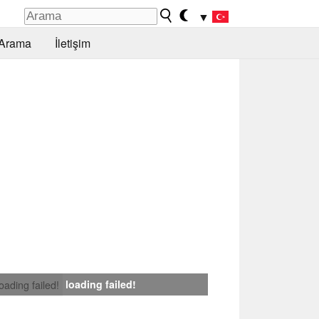
▼
Arama
İletişim
loading failed!
loading failed!