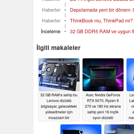
|
Haberler
•
Depolamada yeni bir dönem: Çin
|
Haberler
•
ThinkBook mu, ThinkPad mi? İki
|
İnceleme
•
32 GB DDR5 RAM ve uygun fiya
İlgili makaleler
32 GB RAM’e sahip bu
Acer, Nvidia GeForce
Le
Lenovo dizüstü
RTX 5070, Ryzen 9
La
bilgisayar, gelecekteki
270 ve 180 Hz ekrana
n
yükseltmeler için
sahip yeni 16 inçlik
muazzam bir
oyun dizüstü
mas
potansiyel sunuyor
bilgisayarını piyasaya
sürüyor
07/10/2026
07/09/2026