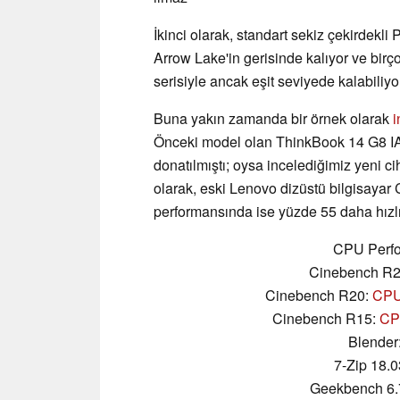
İkinci olarak, standart sekiz çekirdekl
Arrow Lake'in gerisinde kalıyor ve bir
serisiyle ancak eşit seviyede kalabiliyo
Buna yakın zamanda bir örnek olarak
i
Önceki model olan ThinkBook 14 G8 IAL
donatılmıştı; oysa incelediğimiz yeni c
olarak, eski Lenovo dizüstü bilgisay
performansında ise yüzde 55 daha hızlı
CPU Perfo
Cinebench R
Cinebench R20:
CPU 
Cinebench R15:
CPU
Blender
7-Zip 18.0
Geekbench 6.