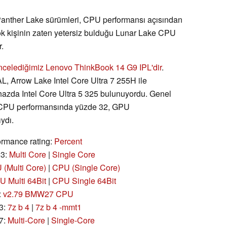
i Panther Lake sürümleri, CPU performansı açısından
çok kişinin zaten yetersiz bulduğu Lunar Lake CPU
r.
ncelediğimiz Lenovo ThinkBook 14 G9 IPL'dir
.
, Arrow Lake Intel Core Ultra 7 255H ile
ihazda Intel Core Ultra 5 325 bulunuyordu. Genel
ar CPU performansında yüzde 32, GPU
ydı.
rmance rating:
Percent
23:
Multi Core
|
Single Core
(Multi Core)
|
CPU (Single Core)
 Multi 64Bit
|
CPU Single 64Bit
:
v2.79 BMW27 CPU
3:
7z b 4
|
7z b 4 -mmt1
7:
Multi-Core
|
Single-Core