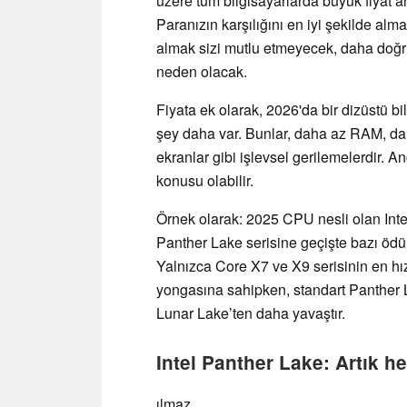
üzere tüm bilgisayarlarda büyük fiyat a
Paranızın karşılığını en iyi şekilde alma
almak sizi mutlu etmeyecek, daha doğ
neden olacak.
Fiyata ek olarak, 2026'da bir dizüstü bi
şey daha var. Bunlar, daha az RAM, da
ekranlar gibi işlevsel gerilemelerdir.
konusu olabilir.
Örnek olarak: 2025 CPU nesli olan Intel
Panther Lake serisine geçişte bazı öd
Yalnızca Core X7 ve X9 serisinin en hızl
yongasına sahipken, standart Panther
Lunar Lake’ten daha yavaştır.
Intel Panther Lake: Artık h
ılmaz