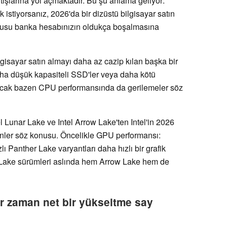
rtışlarına yol açmaktadır. Bu şu anlama geliyor:
k istiyorsanız, 2026'da bir dizüstü bilgisayar satın
rusu banka hesabınızın oldukça boşalmasına
lgisayar satın almayı daha az cazip kılan başka bir
ha düşük kapasiteli SSD'ler veya daha kötü
 Ancak bazen CPU performansında da gerilemeler söz
 Lunar Lake ve Intel Arrow Lake'ten Intel'in 2026
ünler söz konusu. Öncelikle GPU performansı:
ı Panther Lake varyantları daha hızlı bir grafik
 Lake sürümleri aslında hem Arrow Lake hem de
er zaman net bir yükseltme say