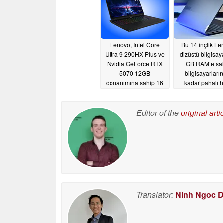
Lenovo, Intel Core
Bu 14 inçlik L
Ultra 9 290HX Plus ve
dizüstü bilgisay
Nvidia GeForce RTX
GB RAM’e sa
5070 12GB
bilgisayarları
donanımına sahip 16
kadar pahalı 
inçlik oyun dizüstü
geldiğini göste
bilgisayarını dünya
07/06/2026
çapında piyasaya
Editor of the
original arti
sürdü
07/08/2026
Translator:
Ninh Ngoc 