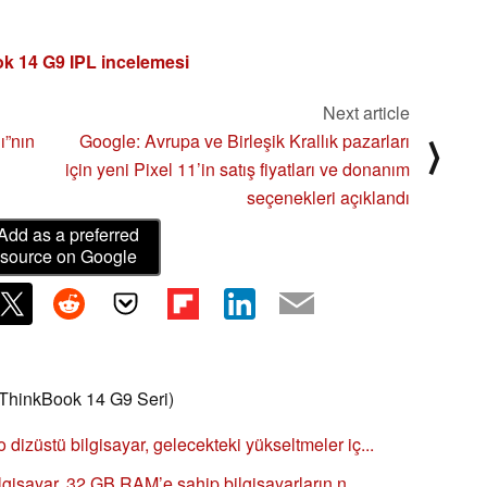
 14 G9 IPL incelemesi
Next article
ı”nın
Google: Avrupa ve Birleşik Krallık pazarları
⟩
için yeni Pixel 11’in satış fiyatları ve donanım
seçenekleri açıklandı
Add as a preferred
source on Google
hinkBook 14 G9 Seri)
izüstü bilgisayar, gelecekteki yükseltmeler iç...
lgisayar, 32 GB RAM’e sahip bilgisayarların n...