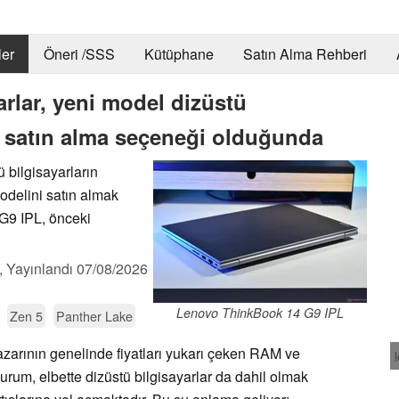
er
Öneri /SSS
Kütüphane
Satın Alma Rehberi
arlar, yeni model dizüstü
ir satın alma seçeneği olduğunda
 bilgisayarların
odelini satın almak
 G9 IPL, önceki
,
Yayınlandı
07/08/2026
Lenovo ThinkBook 14 G9 IPL
Zen 5
Panther Lake
zarının genelinde fiyatları yukarı çeken RAM ve
rum, elbette dizüstü bilgisayarlar da dahil olmak