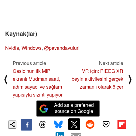
Kaynak(lar)
Nvidia
,
Windows
,
@pavandavuluri
Previous article
Next article
Casio'nun ilk MIP
VR için: PiEEG XR
⟨
⟩
ekranlı Mudman saati,
beyin aktivitesini gerçek
adım sayacı ve sağlam
zamanlı olarak ölçer
yapısıyla sızıntı yapıyor
Add as a preferred
source on Google