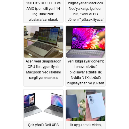
120 Hz VRR OLED ve
bilgisayarlar MacBook
AMD işlemcili yeni 14
Neo'ya karşı: İçeriden
inç ThinkPad'i
biri, "Yeni AI PC
uluslararası olarak
dönemi" yüksek fiyatlar
piyasaya sürdü
ve Windows nedeniyle
başarısız olabilir diyor
06/01/2026
05/31/2026
Acer, yeni Snapdragon
Yeni bilgisayar dönemi:
CPU ile uygun fiyatlı
Lenovo dizüstü
MacBook Neo rakibini
bilgisayar sızıntısı ilk
sergiliyor
Nvidia N1X dizüstü
05/31/2026
bilgisayarları ve yüksek
fiyatları ortaya çıkardı
05/31/2026
Çok yönlü Dell XPS
İlk uygulamalı video,