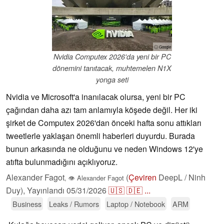
ⓘ Google
Nvidia Computex 2026'da yeni bir PC
dönemini tanıtacak, muhtemelen N1X
yonga seti
Nvidia ve Microsoft'a inanılacak olursa, yeni bir PC
çağından daha azı tam anlamıyla köşede değil. Her iki
şirket de Computex 2026'dan önceki hafta sonu attıkları
tweetlerle yaklaşan önemli haberleri duyurdu. Burada
bunun arkasında ne olduğunu ve neden Windows 12'ye
atıfta bulunmadığını açıklıyoruz.
Alexander Fagot
(
Çeviren
DeepL / Ninh
,
👁
Alexander Fagot
Duy),
Yayınlandı
05/31/2026
🇺🇸
🇩🇪
...
Business
Leaks / Rumors
Laptop / Notebook
ARM