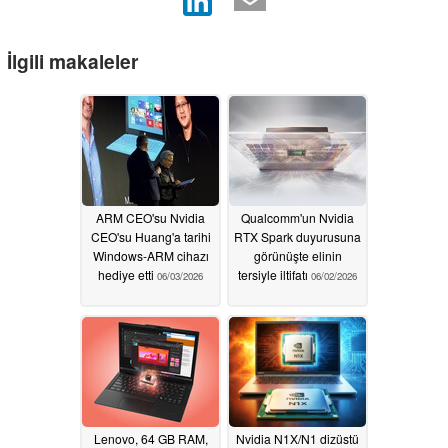
İlgili makaleler
ARM CEO'su Nvidia
Qualcomm'un Nvidia
CEO'su Huang'a tarihi
RTX Spark duyurusuna
Windows-ARM cihazı
görünüşte elinin
hediye etti
tersiyle iltifatı
06/03/2026
06/02/2026
Lenovo, 64 GB RAM,
Nvidia N1X/N1 dizüstü