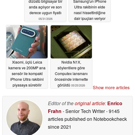
dizüstü bilgisayar bir
Samsung'un iPhone
anda açılıyor ve son
Ultra rakibinin elde
derece uygun fiyatlı
nasıl hissettirdiğine
dair ipuçları veriyor
05/31/2026
05/28/2026
Xiaomi, üçlü Leica
Nvidia N1X,
kamera ve 200MP ana
söylentilere göre
sensör ile kompakt
Computex lansmanı
iPhone Ultra rakibini
öncesinde internette
piyasaya sürebilir
görüldü
05/25/2026
Show more articles
05/28/2026
Editor of the
original article
:
Enrico
Frahn
- Senior Tech Writer
- 9145
articles published on Notebookcheck
since 2021