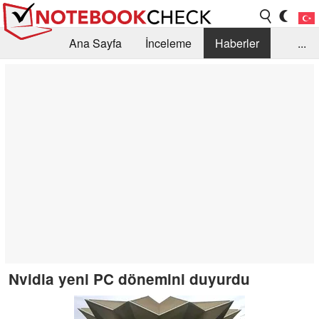
Ana Sayfa
İnceleme
Haberler
...
Öneri /SSS
Kütüphane
Satın Alma Rehberi
Arama
İletişim
Nvidia yeni PC dönemini duyurdu