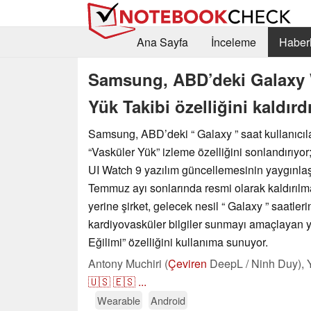
Ana Sayfa
İnceleme
Haberl
Samsung, ABD’deki Galaxy Wa
Yük Takibi özelliğini kaldırd
Samsung, ABD’deki “ Galaxy ” saat kullanıcıla
“Vasküler Yük” izleme özelliğini sonlandırıyo
UI Watch 9 yazılım güncellemesinin yaygınlaştı
Temmuz ayı sonlarında resmi olarak kaldırılm
yerine şirket, gelecek nesil “ Galaxy ” saatler
kardiyovasküler bilgiler sunmayı amaçlayan y
Eğilimi” özelliğini kullanıma sunuyor.
Antony Muchiri (
Çeviren
DeepL / Ninh Duy),
🇺🇸
🇪🇸
...
Wearable
Android