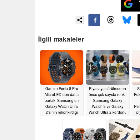
İlgili makaleler
Garmin Fenix 8 Pro
Piyasaya sürülmeden
S
MicroLED’den daha
önce çok sayıda renkli
Fol
parlak: Samsung’un
Samsung Galaxy
Galaxy Watch Ultra
Watch 9 ve Galaxy
Per
2’sinin rekor kırdığı
Watch Ultra 2 kordonu
pi
söyleniyor
sızdırıldı
06/29/2026
06/27/2026