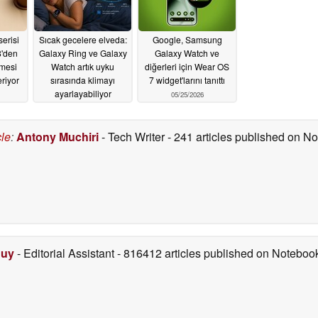
erisi
Sıcak gecelere elveda:
Google, Samsung
8'den
Galaxy Ring ve Galaxy
Galaxy Watch ve
tmesi
Watch artık uyku
diğerleri için Wear OS
riyor
sırasında klimayı
7 widget'larını tanıttı
ayarlayabiliyor
05/25/2026
05/30/2026
cle
:
Antony Muchiri
- Tech Writer
- 241 articles published on 
Duy
- Editorial Assistant
- 816412 articles published on Notebo