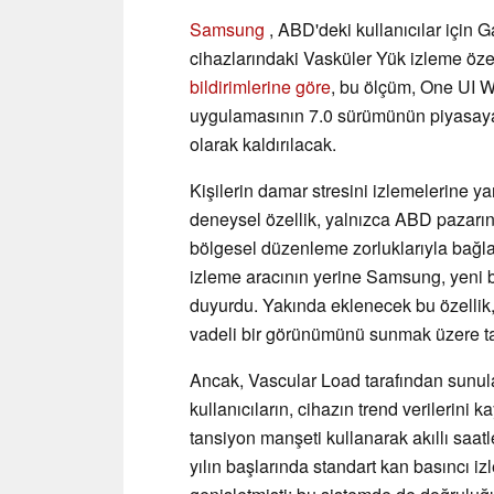
Samsung
, ABD'deki kullanıcılar için 
cihazlarındaki Vasküler Yük izleme özell
bildirimlerine göre
, bu ölçüm, One UI 
uygulamasının 7.0 sürümünün piyasaya
olarak kaldırılacak.
Kişilerin damar stresini izlemelerine y
deneysel özellik, yalnızca ABD pazarınd
bölgesel düzenleme zorluklarıyla bağlant
izleme aracının yerine Samsung, yeni bi
duyurdu. Yakında eklenecek bu özellik,
vadeli bir görünümünü sunmak üzere ta
Ancak, Vascular Load tarafından sunula
kullanıcıların, cihazın trend verilerini
tansiyon manşeti kullanarak akıllı saat
yılın başlarında standart kan basıncı iz