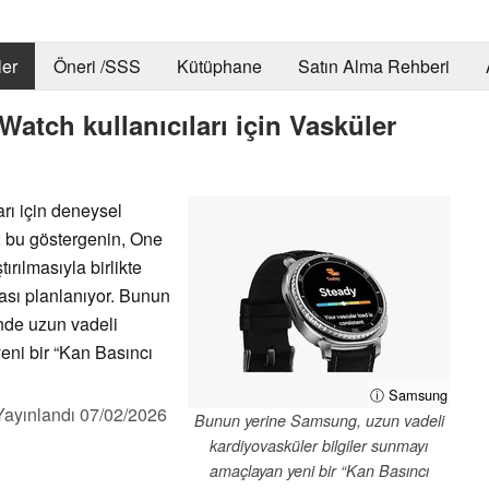
er
Öneri /SSS
Kütüphane
Satın Alma Rehberi
tch kullanıcıları için Vasküler
ı
rı için deneysel
r; bu göstergenin, One
rılmasıyla birlikte
ası planlanıyor. Bunun
inde uzun vadeli
eni bir “Kan Basıncı
ⓘ Samsung
Yayınlandı
07/02/2026
Bunun yerine Samsung, uzun vadeli
kardiyovasküler bilgiler sunmayı
amaçlayan yeni bir “Kan Basıncı