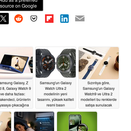
source on Google
amsung Galaxy, Z
Samsung'un Galaxy
Sızıntıya göre,
d 8, Galaxy Watch 9
Watch Ultra 2
Samsung'un Galaxy
ve daha fazlası:
modelinin yeni
Watch9 ve Ultra 2
akendeci, ürünlerin
tasarımı, yüksek kaliteli
modelleri bu renklerde
yasaya çıkacağına
resmi basın
satışa sunulacak
dair ipucu verdi
görselleriyle sızdırıldı
06/24/2026
06/26/2026
06/24/2026