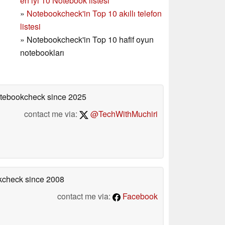
en iyi 10 Notebook listesi
»
Notebookcheck'in Top 10 akıllı telefon
listesi
»
Notebookcheck'in Top 10 hafif oyun
notebookları
Notebookcheck
since 2025
contact me via:
@TechWithMuchiri
okcheck
since 2008
contact me via:
Facebook