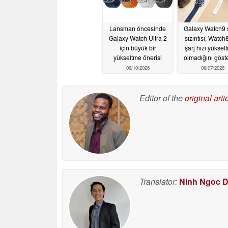
Lansman öncesinde
Galaxy Watch9 s
Galaxy Watch Ultra 2
sızıntısı, Watch
için büyük bir
şarj hızı yüksel
yükseltme önerisi
olmadığını göste
06/10/2026
06/07/2026
Editor of the
original arti
Translator:
Ninh Ngoc 