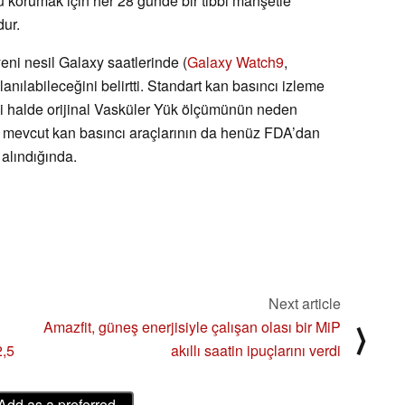
u korumak için her 28 günde bir tıbbi manşetle
dur.
yeni nesil Galaxy saatlerinde (
Galaxy Watch9
,
lanılabileceğini belirtti. Standart kan basıncı izleme
i halde orijinal Vasküler Yük ölçümünün neden
 de mevcut kan basıncı araçlarının da henüz FDA’dan
alındığında.
Next article
Amazfit, güneş enerjisiyle çalışan olası bir MiP
⟩
2,5
akıllı saatin ipuçlarını verdi
Add as a preferred