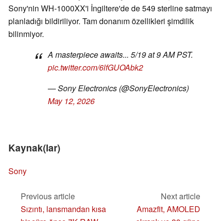
Sony'nin WH-1000XX'i İngiltere'de de 549 sterline satmayı
planladığı bildiriliyor. Tam donanım özellikleri şimdilik
bilinmiyor.
A masterpiece awaits... 5/19 at 9 AM PST.
pic.twitter.com/6lfGUOAbk2
— Sony Electronics (@SonyElectronics)
May 12, 2026
Kaynak(lar)
Sony
Previous article
Next article
Sızıntı, lansmandan kısa
Amazfit, AMOLED