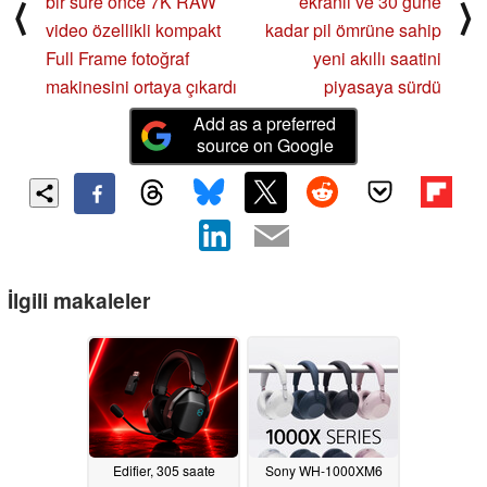
bir süre önce 7K RAW
ekranlı ve 30 güne
⟨
⟩
video özellikli kompakt
kadar pil ömrüne sahip
Full Frame fotoğraf
yeni akıllı saatini
makinesini ortaya çıkardı
piyasaya sürdü
Add as a preferred
source on Google
İlgili makaleler
Edifier, 305 saate
Sony WH-1000XM6