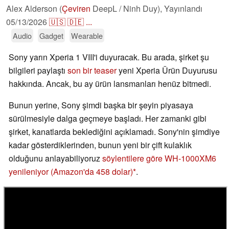
Alex Alderson (
Çeviren
DeepL / Ninh Duy),
Yayınlandı
05/13/2026
🇺🇸
🇩🇪
...
Audio
Gadget
Wearable
Sony yarın Xperia 1 VIII'i duyuracak. Bu arada, şirket şu
bilgileri paylaştı
son bir teaser
yeni Xperia Ürün Duyurusu
hakkında. Ancak, bu ay ürün lansmanları henüz bitmedi.
Bunun yerine, Sony şimdi başka bir şeyin piyasaya
sürülmesiyle dalga geçmeye başladı. Her zamanki gibi
şirket, kanatlarda beklediğini açıklamadı. Sony'nin şimdiye
kadar gösterdiklerinden, bunun yeni bir çift kulaklık
olduğunu anlayabiliyoruz
söylentilere göre WH-1000XM6
yenileniyor
(Amazon'da 458 dolar)
.