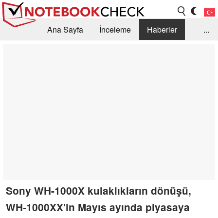
Ana Sayfa
İnceleme
Haberler
...
Öneri /SSS
Kütüphane
Satın Alma Rehberi
Arama
İletişim
Sony WH-1000X kulaklıkların dönüşü,
WH-1000XX'in Mayıs ayında piyasaya