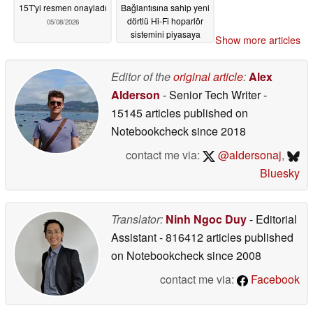
15T'yi resmen onayladı
Bağlantısına sahip yeni
dörtlü Hi-Fi hoparlör
05/08/2026
sistemini piyasaya
Show more articles
sürdü
05/08/2026
Editor of the
original article
:
Alex
Alderson
- Senior Tech Writer
-
15145 articles published on
Notebookcheck
since 2018
contact me via:
@aldersonaj
,
Bluesky
Translator:
Ninh Ngoc Duy
- Editorial
Assistant
- 816412 articles published
on Notebookcheck
since 2008
contact me via:
Facebook