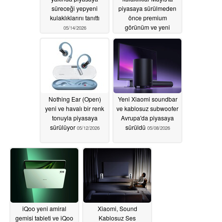
süreceği yepyeni
piyasaya sürülmeden
kulaklıklarını tanıttı
önce premium
görünüm ve yeni
05/14/2026
kulaklık kapağı tasarımı
sergiliyor
05/12/2026
Nothing Ear (Open)
Yeni Xiaomi soundbar
yeni ve havalı bir renk
ve kablosuz subwoofer
tonuyla piyasaya
Avrupa'da piyasaya
sürülüyor
sürüldü
05/12/2026
05/08/2026
iQoo yeni amiral
Xiaomi, Sound
gemisi tableti ve iQoo
Kablosuz Ses