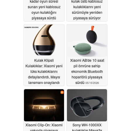
kadar oyun süresi
kulak üstü kablosuz
sunan yeni kablosuz
kulaklıklarını yeni
oyun kulaklığını
sürümüyle yeniden
piyasaya sürdü
piyasaya sürüyor
07/02/2026
05/19/2026
Kulak Klipsli
Xiaomi AB'de 10 saat
Kulaklıklar: Xiaomi yeni
pil ömrüne sahip
lüks kulaklıklarını
ekonomik Bluetooth
detaylandırdı, Mayıs
hoparlörü piyasaya
lansmanı onaylandı
sürdü
05/15/2026
05/16/2026
Xiaomi Clip-On: Xiaomi
Sony WH-1000XX
yakında piyasaya
kulaklıklar Mayıs'ta