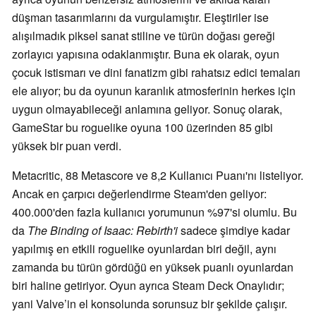
düşman tasarımlarını da vurgulamıştır. Eleştiriler ise
alışılmadık piksel sanat stiline ve türün doğası gereği
zorlayıcı yapısına odaklanmıştır. Buna ek olarak, oyun
çocuk istismarı ve dini fanatizm gibi rahatsız edici temaları
ele alıyor; bu da oyunun karanlık atmosferinin herkes için
uygun olmayabileceği anlamına geliyor. Sonuç olarak,
GameStar bu roguelike oyuna 100 üzerinden 85 gibi
yüksek bir puan verdi.
Metacritic, 88 Metascore ve 8,2 Kullanıcı Puanı'nı listeliyor.
Ancak en çarpıcı değerlendirme Steam'den geliyor:
400.000'den fazla kullanıcı yorumunun %97'si olumlu. Bu
da
The Binding of Isaac: Rebirth'i
sadece şimdiye kadar
yapılmış en etkili roguelike oyunlardan biri değil, aynı
zamanda bu türün gördüğü en yüksek puanlı oyunlardan
biri haline getiriyor. Oyun ayrıca Steam Deck Onaylıdır;
yani Valve’in el konsolunda sorunsuz bir şekilde çalışır.