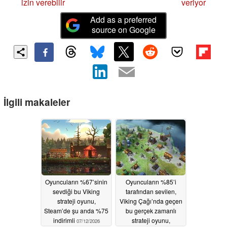
izin verebilir
veriyor
Add as a preferred
source on Google
İlgili makaleler
Oyuncuların %67’sinin
Oyuncuların %85’i
sevdiği bu Viking
tarafından sevilen,
strateji oyunu,
Viking Çağı’nda geçen
Steam’de şu anda %75
bu gerçek zamanlı
indirimli
strateji oyunu,
07/12/2026