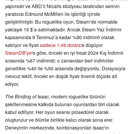
yapımıdır
ve ABD’li Nicalis stüdyosu tarafından serinin
yaratıcısı Edmund McMillen ile işbirliği içinde
geliştirilmiştir. Bu roguelike oyun, Steam’de normalde
yaklaşık 15 $’a satılmaktadır. Ancak Steam Yaz İndirimi
kapsamında 9 Temmuz’a kadar %90 indirimli olarak
satılıyor ve fiyatı
sadece 1,49 dolara
'e düşüyor.
SteamDB'ye
'e göre, önceki en iyi fırsat 2024 Kış İndirimi
sırasında %67 indirimdi; o zamandan beri indirimler
genellikle %40 ile %50 arasında değişiyordu. Dolayısıyla
mevcut teklif, önceki en düşük fiyatı önemli ölçüde alt
ediyor.
The Binding of Isaac
, modern roguelike türünün
şekillenmesine katkıda bulunan oyunlardan biri olarak
kabul ediliyor. Her oyun seansı prosedürel olarak
oluşturulur ve ölümle birlikte kalıcı olarak sona erer.
Deneyimin merkezinde, kombinasyonları Isaac'ın