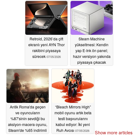
Retroid, 2026’da çift
Steam Machine
ekranlı yeni AYN Thor
yükseltmesi: Kendin
rakibini piyasaya
yap E-Ink ön panel;
sürecek
hazır versiyon yakında
07/05/2026
piyasaya çıkacak
07/05/2026
Antik Roma'da geçen
“Bleach Mirrors High”
ve oyuncuların
mobil oyunu artık beta
%87'sinin sevdiği bu
testi başvurularını
aksiyon-macera oyunu,
kabul ediyor: İki yeni
Steam'de %65 indirimli
Ruh Avcısı
07/05/2026
Show more articles
07/05/2026