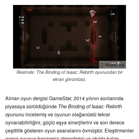
ⓘ Nicalis, Inc.
Resimde: The Binding of Isaac: Rebirth oyunundan bir
ekran görüntüsü.
Alman oyun dergisi GameStar, 2014 yılının sonlarında
piyasaya sürüldüğünde
The Binding of Isaac: Rebirth
oyununu
incelemiş ve oyunun olağanüstü tekrar
oynanabilirliğini, güçlü eşya sinerjilerini ve son derece
çeşitlilik gösteren oyun seanslarını övmüştür. Eleştirmenler
ayrıca oyunun benzersiz atmosferini ve akılda kalan