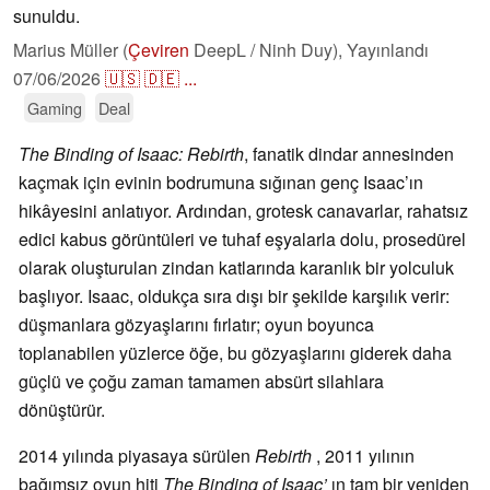
sunuldu.
Marius Müller (
Çeviren
DeepL / Ninh Duy),
Yayınlandı
07/06/2026
🇺🇸
🇩🇪
...
Gaming
Deal
The Binding of Isaac: Rebirth
, fanatik dindar annesinden
kaçmak için evinin bodrumuna sığınan genç Isaac’ın
hikâyesini anlatıyor. Ardından, grotesk canavarlar, rahatsız
edici kabus görüntüleri ve tuhaf eşyalarla dolu, prosedürel
olarak oluşturulan zindan katlarında karanlık bir yolculuk
başlıyor. Isaac, oldukça sıra dışı bir şekilde karşılık verir:
düşmanlara gözyaşlarını fırlatır; oyun boyunca
toplanabilen yüzlerce öğe, bu gözyaşlarını giderek daha
güçlü ve çoğu zaman tamamen absürt silahlara
dönüştürür.
2014 yılında piyasaya sürülen
Rebirth
, 2011 yılının
bağımsız oyun hiti
The Binding of Isaac’
ın tam bir yeniden