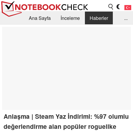
Ana Sayfa
İnceleme
Haberler
...
Öneri /SSS
Kütüphane
Satın Alma Rehberi
Arama
İletişim
Anlaşma | Steam Yaz İndirimi: %97 olumlu
değerlendirme alan popüler roguelike