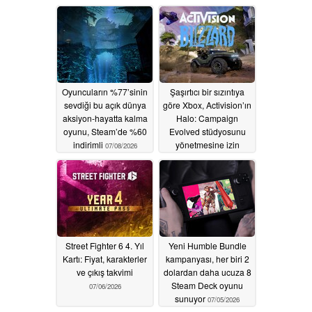
Steam’de %72 indirimli
07/11/2026
Oyuncuların %77’sinin
Şaşırtıcı bir sızıntıya
sevdiği bu açık dünya
göre Xbox, Activision’ın
aksiyon-hayatta kalma
Halo: Campaign
oyunu, Steam’de %60
Evolved stüdyosunu
indirimli
yönetmesine izin
07/08/2026
verebilir
07/06/2026
Street Fighter 6 4. Yıl
Yeni Humble Bundle
Kartı: Fiyat, karakterler
kampanyası, her biri 2
ve çıkış takvimi
dolardan daha ucuza 8
Steam Deck oyunu
07/06/2026
sunuyor
07/05/2026