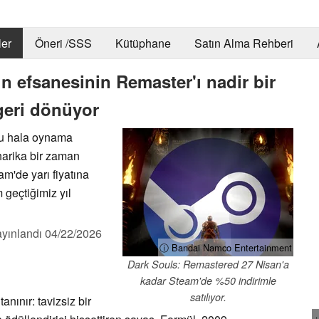
er
Öneri /SSS
Kütüphane
Satın Alma Rehberi
n efsanesinin Remaster'ı nadir bir
 geri dönüyor
nu hala oynama
harika bir zaman
m'de yarı fiyatına
m geçtiğimiz yıl
yınlandı
04/22/2026
ⓘ Bandai Namco Entertainment
Dark Souls: Remastered 27 Nisan'a
kadar Steam'de %50 indirimle
satılıyor.
anınır: tavizsiz bir