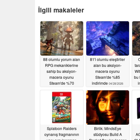
İlgili makaleler
88 olumlu yorum alan
81'i olumlu eleştiriler
O
RPG mekaniklerine
alan bu aksiyon-
tar
sahip bu aksiyon-
macera oyunu
Wit
macera oyunu
Steam'de %85
bu
Steam'de %70
indirimde
i
04/28/2026
indirimde
04/30/2026
Splatoon Raiders
Birlik: MindsEye
oynanış fragmanının
stüdyosu Build A
AG