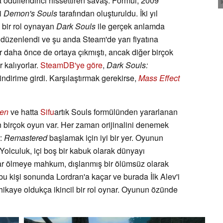
 ödüllendirici hissettiren savaş. Formül, 2009
i
Demon's Souls
tarafından oluşturuldu. İki yıl
i bir rol oynayan
Dark Souls
ile gerçek anlamda
düzenlendi ve şu anda Steam'de yarı fiyatına
er daha önce de ortaya çıkmıştı, ancak diğer birçok
r kalıyorlar.
SteamDB'ye göre
,
Dark Souls:
ndirime girdi. Karşılaştırmak gerekirse,
Mass Effect
len
ve hatta
Sifu
artık Souls formülünden yararlanan
 birçok oyun var. Her zaman orijinalini denemek
r:
Remastered
başlamak için iyi bir yer. Oyunun
Yolculuk, içi boş bir kabuk olarak dünyayı
rar ölmeye mahkum, dışlanmış bir ölümsüz olarak
 kişi sonunda Lordran'a kaçar ve burada İlk Alev'i
 hikaye oldukça ikincil bir rol oynar. Oyunun özünde