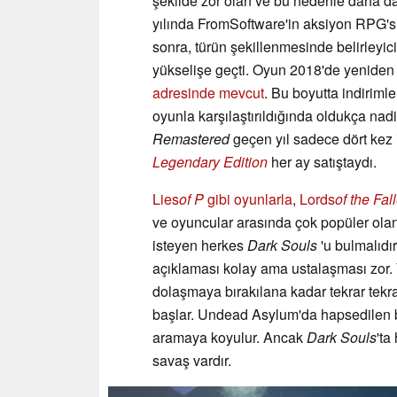
şekilde zor olan ve bu nedenle daha da
yılında FromSoftware'in aksiyon RPG's
sonra, türün şekillenmesinde belirleyic
yükselişe geçti. Oyun 2018'de yeniden 
adresinde mevcut
. Bu boyutta indiriml
oyunla karşılaştırıldığında oldukça nadi
Remastered
geçen yıl sadece dört kez i
Legendary Edition
her ay satıştaydı.
Lies
of P
gibi oyunlarla
,
Lords
of the Fal
ve oyuncular arasında çok popüler olan
isteyen herkes
Dark Souls
'u bulmalıdı
açıklaması kolay ama ustalaşması zor. 
dolaşmaya bırakılana kadar tekrar tek
başlar. Undead Asylum'da hapsedilen bu
aramaya koyulur. Ancak
Dark Souls
'ta
savaş vardır.