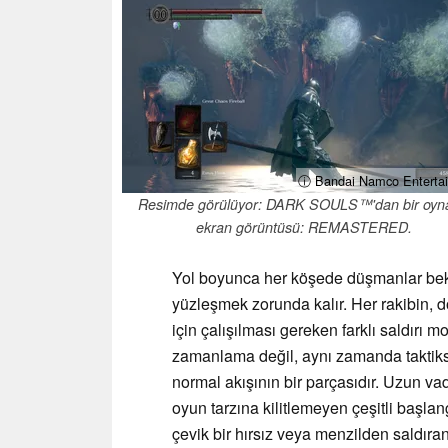
ⓘ Bandai Namco Enterta
Resimde görülüyor: DARK SOULS™'dan bir oyn
ekran görüntüsü: REMASTERED.
Yol boyunca her köşede düşmanlar bekl
yüzleşmek zorunda kalır. Her rakibin
için çalışılması gereken farklı saldırı 
zamanlama değil, aynı zamanda taktiks
normal akışının bir parçasıdır. Uzun va
oyun tarzına kilitlemeyen çeşitli başlangıç
çevik bir hırsız veya menzilden saldıra