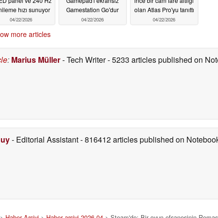
D panel ve 240 Hz
Gamepad'i ekransız
ince bir cam fare altlığı
nileme hızı sunuyor
Gamestation Go'dur
olan Atlas Pro'yu tanıttı
04/22/2026
04/22/2026
04/22/2026
ow more articles
cle
:
Marius Müller
- Tech Writer
- 5233 articles published on N
Duy
- Editorial Assistant
- 816412 articles published on Notebo
>
Haber Arşivi
>
Haber arşivi 2026 04
> Steam'de: Bir oyun efsanesinin Remaster