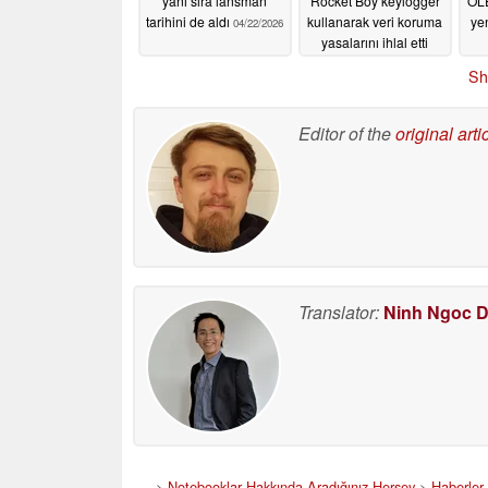
yanı sıra lansman
Rocket Boy keylogger
OLE
tarihini de aldı
kullanarak veri koruma
ye
04/22/2026
yasalarını ihlal etti
04/22/2026
Sh
Editor of the
original arti
Translator:
Ninh Ngoc 
>
Notebooklar Hakkında Aradığınız Herşey
>
Haberler