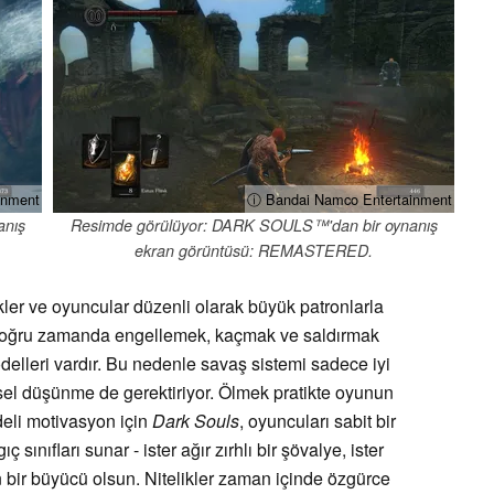
inment
ⓘ Bandai Namco Entertainment
anış
Resimde görülüyor: DARK SOULS™'dan bir oynanış
ekran görüntüsü: REMASTERED.
er ve oyuncular düzenli olarak büyük patronlarla
, doğru zamanda engellemek, kaçmak ve saldırmak
modelleri vardır. Bu nedenle savaş sistemi sadece iyi
el düşünme de gerektiriyor. Ölmek pratikte oyunun
deli motivasyon için
Dark Souls
, oyuncuları sabit bir
 sınıfları sunar - ister ağır zırhlı bir şövalye, ister
n bir büyücü olsun. Nitelikler zaman içinde özgürce