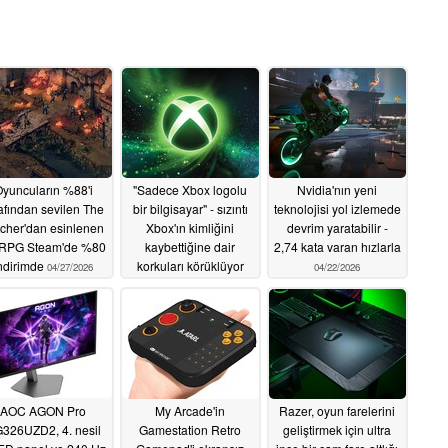
yuncuların %88'i
"Sadece Xbox logolu
Nvidia'nın yeni
afından sevilen The
bir bilgisayar" - sızıntı
teknolojisi yol izlemede
cher'dan esinlenen
Xbox'ın kimliğini
devrim yaratabilir -
 RPG Steam'de %80
kaybettiğine dair
2,74 kata varan hızlarla
ndirimde
korkuları körüklüyor
04/27/2026
04/22/2026
04/22/2026
AOC AGON Pro
My Arcade'in
Razer, oyun farelerini
326UZD2, 4. nesil
Gamestation Retro
geliştirmek için ultra