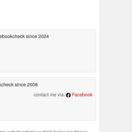
otebookcheck
since 2024
okcheck
since 2008
contact me via:
Facebook
'ı nadir bir indirimle en düşük fiyatına geri dönüyor