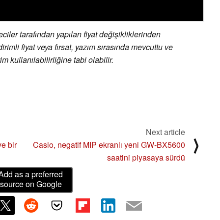
ler tarafından yapılan fiyat değişikliklerinden
irimli fiyat veya fırsat, yazım sırasında mevcuttu ve
 kullanılabilirliğine tabi olabilir.
Next article
⟩
ve bir
Casio, negatif MIP ekranlı yeni GW-BX5600
saatini piyasaya sürdü
Add as a preferred
source on Google