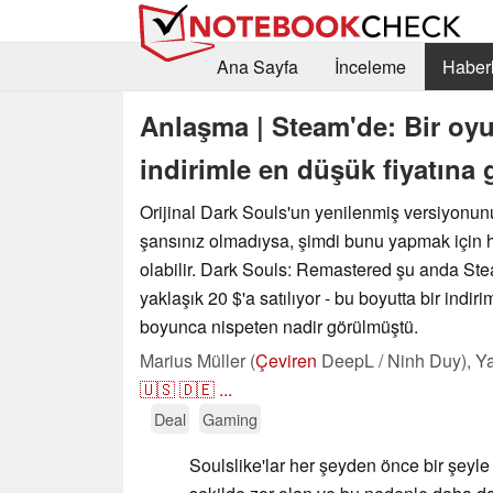
Ana Sayfa
İnceleme
Haberl
Anlaşma | Steam'de: Bir oyu
indirimle en düşük fiyatına
Orijinal Dark Souls'un yenilenmiş versiyonu
şansınız olmadıysa, şimdi bunu yapmak için 
olabilir. Dark Souls: Remastered şu anda Stea
yaklaşık 20 $'a satılıyor - bu boyutta bir indiri
boyunca nispeten nadir görülmüştü.
Marius Müller (
Çeviren
DeepL / Ninh Duy),
Ya
🇺🇸
🇩🇪
...
Deal
Gaming
Soulslike'lar her şeyden önce bir şeyle t