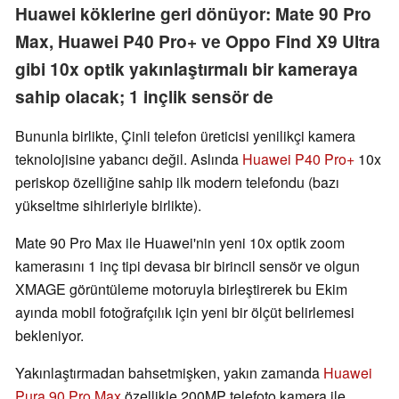
Huawei köklerine geri dönüyor: Mate 90 Pro
Max, Huawei P40 Pro+ ve Oppo Find X9 Ultra
gibi 10x optik yakınlaştırmalı bir kameraya
sahip olacak; 1 inçlik sensör de
Bununla birlikte, Çinli telefon üreticisi yenilikçi kamera
teknolojisine yabancı değil. Aslında
Huawei P40 Pro+
10x
periskop özelliğine sahip ilk modern telefondu (bazı
yükseltme sihirleriyle birlikte).
Mate 90 Pro Max ile Huawei'nin yeni 10x optik zoom
kamerasını 1 inç tipi devasa bir birincil sensör ve olgun
XMAGE görüntüleme motoruyla birleştirerek bu Ekim
ayında mobil fotoğrafçılık için yeni bir ölçüt belirlemesi
bekleniyor.
Yakınlaştırmadan bahsetmişken, yakın zamanda
Huawei
Pura 90 Pro Max
özellikle 200MP telefoto kamera ile