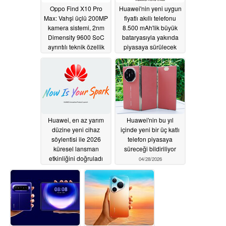
Oppo Find X10 Pro
Huawei'nin yeni uygun
Max: Vahşi üçlü 200MP
fiyatlı akıllı telefonu
kamera sistemi, 2nm
8.500 mAh'lik büyük
Dimensity 9600 SoC
bataryasıyla yakında
ayrıntılı teknik özellik
piyasaya sürülecek
sızıntısında ipucu verdi
05/01/2026
05/12/2026
Huawei, en az yarım
Huawei'nin bu yıl
düzine yeni cihaz
içinde yeni bir üç katlı
söylentisi ile 2026
telefon piyasaya
küresel lansman
süreceği bildiriliyor
etkinliğini doğruladı
04/28/2026
04/28/2026