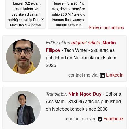
Huawei, 3:2 ekran,
Huawei Pura 90 Pro
ekran kalemi ve
Max, devasa sensöre
değişken diyafram
sahip 200 MP telefoto
açıklığına sahip Pura X
kamera ile piyasaya
Max'i tanıttı
sürüldü
04/20/2026
04/20/2026
Show more articles
Editor of the
original article
:
Martin
Filipov
- Tech Writer
- 228 articles
published on Notebookcheck
since
2026
contact me via:
LinkedIn
Translator:
Ninh Ngoc Duy
- Editorial
Assistant
- 818035 articles published
on Notebookcheck
since 2008
contact me via:
Facebook