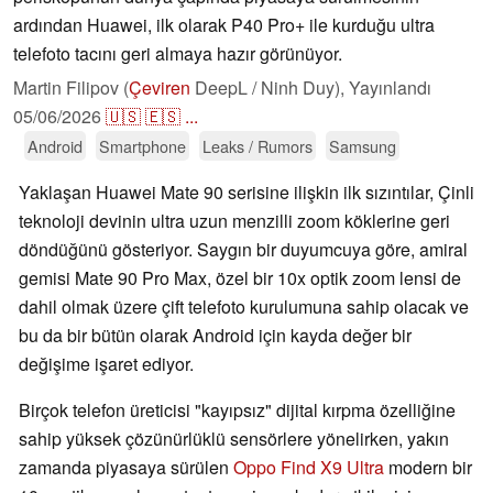
ardından Huawei, ilk olarak P40 Pro+ ile kurduğu ultra
telefoto tacını geri almaya hazır görünüyor.
Martin Filipov (
Çeviren
DeepL / Ninh Duy),
Yayınlandı
05/06/2026
🇺🇸
🇪🇸
...
Android
Smartphone
Leaks / Rumors
Samsung
Yaklaşan Huawei Mate 90 serisine ilişkin ilk sızıntılar, Çinli
teknoloji devinin ultra uzun menzilli zoom köklerine geri
döndüğünü gösteriyor. Saygın bir duyumcuya göre, amiral
gemisi Mate 90 Pro Max, özel bir 10x optik zoom lensi de
dahil olmak üzere çift telefoto kurulumuna sahip olacak ve
bu da bir bütün olarak Android için kayda değer bir
değişime işaret ediyor.
Birçok telefon üreticisi "kayıpsız" dijital kırpma özelliğine
sahip yüksek çözünürlüklü sensörlere yönelirken, yakın
zamanda piyasaya sürülen
Oppo Find X9 Ultra
modern bir