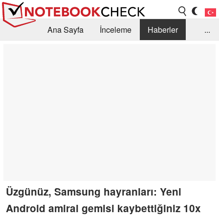
Ana Sayfa
İnceleme
Haberler
...
Öneri /SSS
Kütüphane
Satın Alma Rehberi
Arama
İletişim
Üzgünüz, Samsung hayranları: Yeni
Android amiral gemisi kaybettiğiniz 10x