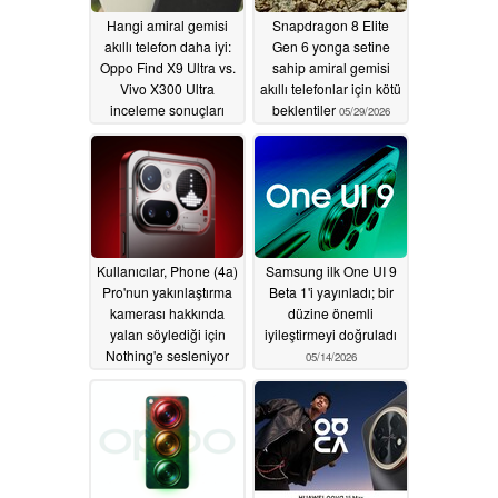
Hangi amiral gemisi
Snapdragon 8 Elite
akıllı telefon daha iyi:
Gen 6 yonga setine
Oppo Find X9 Ultra vs.
sahip amiral gemisi
Vivo X300 Ultra
akıllı telefonlar için kötü
inceleme sonuçları
beklentiler
05/29/2026
05/29/2026
Kullanıcılar, Phone (4a)
Samsung ilk One UI 9
Pro'nun yakınlaştırma
Beta 1'i yayınladı; bir
kamerası hakkında
düzine önemli
yalan söylediği için
iyileştirmeyi doğruladı
Nothing'e sesleniyor
05/14/2026
05/28/2026