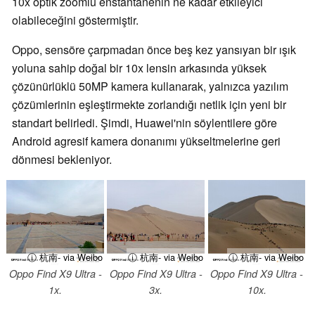
10x optik zoomlu enstantanenin ne kadar etkileyici
olabileceğini göstermiştir.
Oppo, sensöre çarpmadan önce beş kez yansıyan bir ışık
yoluna sahip doğal bir 10x lensin arkasında yüksek
çözünürlüklü 50MP kamera kullanarak, yalnızca yazılım
çözümlerinin eşleştirmekte zorlandığı netlik için yeni bir
standart belirledi. Şimdi, Huawei'nin söylentilere göre
Android agresif kamera donanımı yükseltmelerine geri
dönmesi bekleniyor.
ⓘ 杭南- via Weibo
ⓘ 杭南- via Weibo
ⓘ 杭南- via Weibo
Oppo Find X9 Ultra -
Oppo Find X9 Ultra -
Oppo Find X9 Ultra -
1x.
3x.
10x.