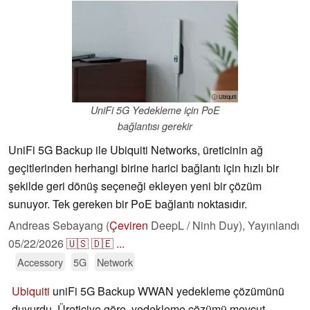
ⓘ Ubiquiti
UniFi 5G Yedekleme için PoE
bağlantısı gerekir
UniFi 5G Backup ile Ubiquiti Networks, üreticinin ağ
geçitlerinden herhangi birine harici bağlantı için hızlı bir
şekilde geri dönüş seçeneği ekleyen yeni bir çözüm
sunuyor. Tek gereken bir PoE bağlantı noktasıdır.
Andreas Sebayang (
Çeviren
DeepL / Ninh Duy),
Yayınlandı
05/22/2026
🇺🇸
🇩🇪
...
Accessory
5G
Network
Ubiquiti
uniFi 5G Backup WWAN yedekleme çözümünü
duyurdu. Üreticiye göre, yedekleme çözümü mevcut