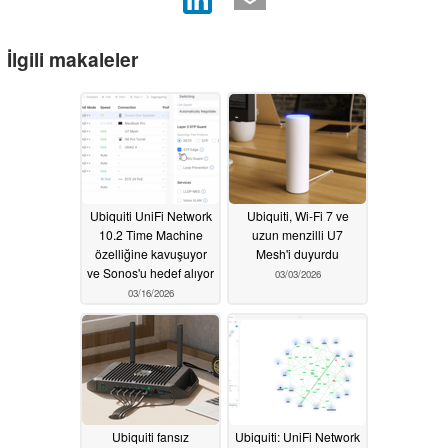
İlgili makaleler
Ubiquiti UniFi Network
Ubiquiti, Wi-Fi 7 ve
10.2 Time Machine
uzun menzilli U7
özelliğine kavuşuyor
Mesh'i duyurdu
ve Sonos'u hedef alıyor
03/03/2026
03/16/2026
Ubiquiti fansız
Ubiquiti: UniFi Network