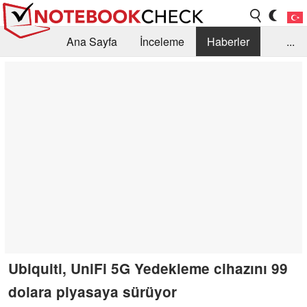
Ana Sayfa
İnceleme
Haberler
...
Öneri /SSS
Kütüphane
Satın Alma Rehberi
Arama
İletişim
Ubiquiti, UniFi 5G Yedekleme cihazını 99
dolara piyasaya sürüyor