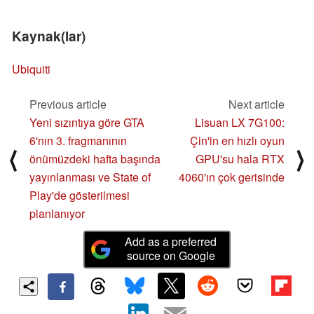
Kaynak(lar)
Ubiquiti
Previous article
Next article
Yeni sızıntıya göre GTA
Lisuan LX 7G100:
6'nın 3. fragmanının
Çin'in en hızlı oyun
⟨
⟩
önümüzdeki hafta başında
GPU'su hala RTX
yayınlanması ve State of
4060'ın çok gerisinde
Play'de gösterilmesi
planlanıyor
Add as a preferred
source on Google