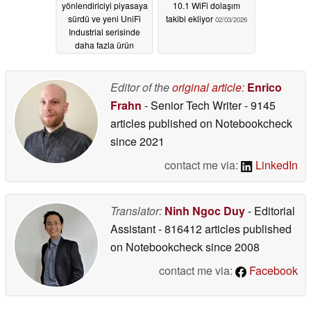
yönlendiriciyi piyasaya
10.1 WiFi dolaşım
sürdü ve yeni UniFi
takibi ekliyor
02/03/2026
Industrial serisinde
daha fazla ürün
planlıyor
02/21/2026
Editor of the
original article
:
Enrico
Frahn
- Senior Tech Writer
- 9145
articles published on Notebookcheck
since 2021
contact me via:
LinkedIn
Translator:
Ninh Ngoc Duy
- Editorial
Assistant
- 816412 articles published
on Notebookcheck
since 2008
contact me via:
Facebook