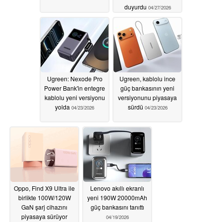
duyurdu
04/27/2026
Ugreen: Nexode Pro
Ugreen, kablolu ince
Power Bank'in entegre
güç bankasının yeni
kablolu yeni versiyonu
versiyonunu piyasaya
yolda
sürdü
04/23/2026
04/23/2026
Oppo, Find X9 Ultra ile
Lenovo akıllı ekranlı
birlikte 100W/120W
yeni 190W 20000mAh
GaN şarj cihazını
güç bankasını tanıttı
piyasaya sürüyor
04/19/2026