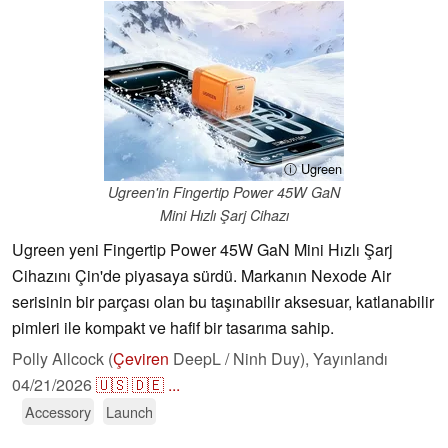
ⓘ Ugreen
Ugreen'in Fingertip Power 45W GaN
Mini Hızlı Şarj Cihazı
Ugreen yeni Fingertip Power 45W GaN Mini Hızlı Şarj
Cihazını Çin'de piyasaya sürdü. Markanın Nexode Air
serisinin bir parçası olan bu taşınabilir aksesuar, katlanabilir
pimleri ile kompakt ve hafif bir tasarıma sahip.
Polly Allcock (
Çeviren
DeepL / Ninh Duy),
Yayınlandı
04/21/2026
🇺🇸
🇩🇪
...
Accessory
Launch