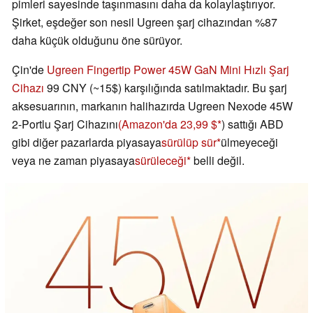
pimleri sayesinde taşınmasını daha da kolaylaştırıyor.
Şirket, eşdeğer son nesil Ugreen şarj cihazından %87
daha küçük olduğunu öne sürüyor.
Çin'de
Ugreen Fingertip Power 45W GaN Mini Hızlı Şarj
Cihazı
99 CNY (~15$) karşılığında satılmaktadır. Bu şarj
aksesuarının, markanın halihazırda Ugreen Nexode 45W
2-Portlu Şarj Cihazını
(Amazon'da 23,99 $
) sattığı ABD
gibi diğer pazarlarda piyasaya
sürülüp sür
ülmeyeceği
veya ne zaman piyasaya
sürüleceği
belli değil.