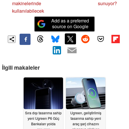
makinelerinde
sunuyor?
kullanılabilecek
Add as a preferred
source on Google
İlgili makaleler
Sıra dışı tasarıma sahip
Ugreen, geliştirilmiş
yeni Ugreen P6 Güç
tasarıma sahip yeni
Bankaları yolda
araç şarj cihazını