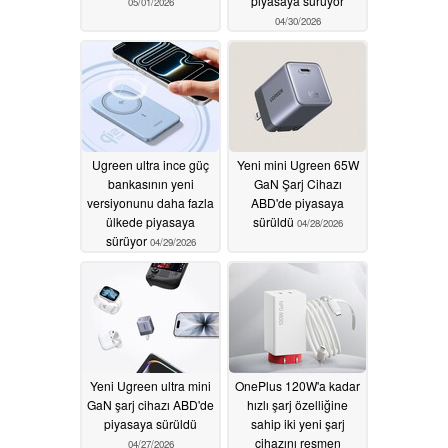
piyasaya sürüyor
05/01/2026
04/30/2026
Ugreen ultra ince güç
Yeni mini Ugreen 65W
bankasının yeni
GaN Şarj Cihazı
versiyonunu daha fazla
ABD'de piyasaya
ülkede piyasaya
sürüldü
04/28/2026
sürüyor
04/29/2026
Yeni Ugreen ultra mini
OnePlus 120W'a kadar
GaN şarj cihazı ABD'de
hızlı şarj özelliğine
piyasaya sürüldü
sahip iki yeni şarj
cihazını resmen
04/27/2026