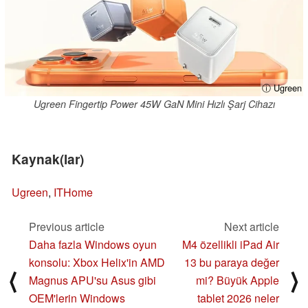
ⓘ Ugreen
Ugreen Fingertip Power 45W GaN Mini Hızlı Şarj Cihazı
Kaynak(lar)
Ugreen
,
ITHome
Previous article
Next article
Daha fazla Windows oyun
M4 özellikli iPad Air
konsolu: Xbox Helix'in AMD
13 bu paraya değer
⟨
⟩
Magnus APU'su Asus gibi
mi? Büyük Apple
OEM'lerin Windows
tablet 2026 neler