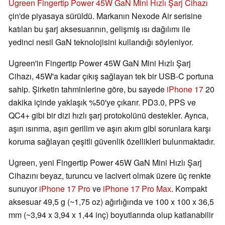
Ugreen Fingertip Power 45W GaN Mini Hızlı Şarj Cihazı
çin'de piyasaya sürüldü. Markanın Nexode Air serisine
katılan bu şarj aksesuarının, gelişmiş ısı dağılımı ile
yedinci nesil GaN teknolojisini kullandığı söyleniyor.
Ugreen'in Fingertip Power 45W GaN Mini Hızlı Şarj
Cihazı, 45W'a kadar çıkış sağlayan tek bir USB-C portuna
sahip. Şirketin tahminlerine göre, bu sayede
iPhone 17
20
dakika içinde yaklaşık %50'ye çıkarır. PD3.0, PPS ve
QC4+ gibi bir dizi hızlı şarj protokolünü destekler. Ayrıca,
aşırı ısınma, aşırı gerilim ve aşırı akım gibi sorunlara karşı
koruma sağlayan çeşitli güvenlik özellikleri bulunmaktadır.
Ugreen, yeni Fingertip Power 45W GaN Mini Hızlı Şarj
Cihazını beyaz, turuncu ve lacivert olmak üzere üç renkte
sunuyor
iPhone 17 Pro
ve
iPhone 17 Pro Max
. Kompakt
aksesuar 49,5 g (~1,75 oz) ağırlığında ve 100 x 100 x 36,5
mm (~3,94 x 3,94 x 1,44 inç) boyutlarında olup katlanabilir