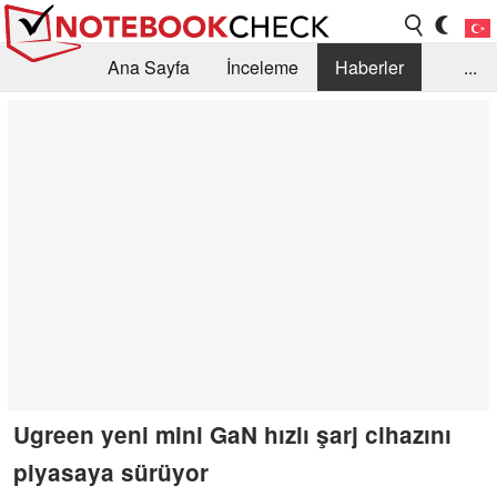
Ana Sayfa
İnceleme
Haberler
...
Öneri /SSS
Kütüphane
Satın Alma Rehberi
Arama
İletişim
Ugreen yeni mini GaN hızlı şarj cihazını
piyasaya sürüyor