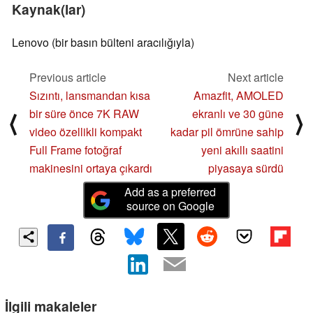
Kaynak(lar)
Lenovo (bir basın bülteni aracılığıyla)
Previous article
Next article
Sızıntı, lansmandan kısa
Amazfit, AMOLED
bir süre önce 7K RAW
ekranlı ve 30 güne
⟨
⟩
video özellikli kompakt
kadar pil ömrüne sahip
Full Frame fotoğraf
yeni akıllı saatini
makinesini ortaya çıkardı
piyasaya sürdü
Add as a preferred
source on Google
İlgili makaleler