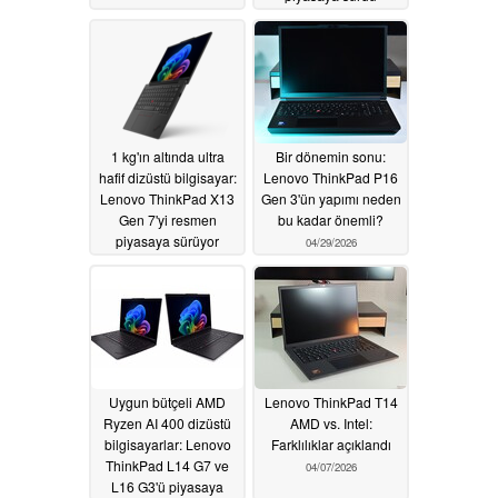
05/14/2026
1 kg'ın altında ultra
Bir dönemin sonu:
hafif dizüstü bilgisayar:
Lenovo ThinkPad P16
Lenovo ThinkPad X13
Gen 3'ün yapımı neden
Gen 7'yi resmen
bu kadar önemli?
piyasaya sürüyor
04/29/2026
05/13/2026
Uygun bütçeli AMD
Lenovo ThinkPad T14
Ryzen AI 400 dizüstü
AMD vs. Intel:
bilgisayarlar: Lenovo
Farklılıklar açıklandı
ThinkPad L14 G7 ve
04/07/2026
L16 G3'ü piyasaya