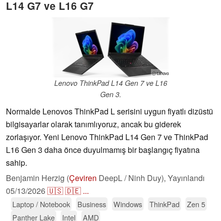
L14 G7 ve L16 G7
ⓘ Lenovo
Lenovo ThinkPad L14 Gen 7 ve L16
Gen 3.
Normalde Lenovos ThinkPad L serisini uygun fiyatlı dizüstü
bilgisayarlar olarak tanımlıyoruz, ancak bu giderek
zorlaşıyor. Yeni Lenovo ThinkPad L14 Gen 7 ve ThinkPad
L16 Gen 3 daha önce duyulmamış bir başlangıç fiyatına
sahip.
Benjamin Herzig (
Çeviren
DeepL / Ninh Duy),
Yayınlandı
05/13/2026
🇺🇸
🇩🇪
...
Laptop / Notebook
Business
Windows
ThinkPad
Zen 5
Panther Lake
Intel
AMD