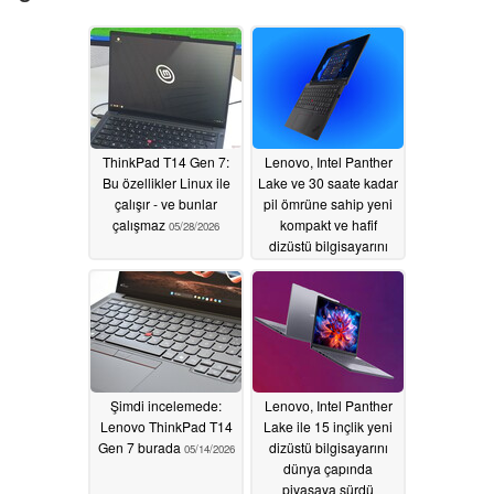
ThinkPad T14 Gen 7:
Lenovo, Intel Panther
Bu özellikler Linux ile
Lake ve 30 saate kadar
çalışır - ve bunlar
pil ömrüne sahip yeni
çalışmaz
kompakt ve hafif
05/28/2026
dizüstü bilgisayarını
piyasaya sürdü
05/28/2026
Şimdi incelemede:
Lenovo, Intel Panther
Lenovo ThinkPad T14
Lake ile 15 inçlik yeni
Gen 7 burada
dizüstü bilgisayarını
05/14/2026
dünya çapında
piyasaya sürdü