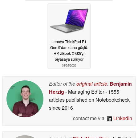
sürüyor
04/08/2026
Lenovo ThinkPad P1
Gen 9'dan daha güçlü:
HP, ZBook X G2i'yi
piyasaya sürüyor
03/25/2026
Editor of the
original article
:
Benjamin
Herzig
- Managing Editor
- 1555
articles published on Notebookcheck
since 2016
contact me via:
LinkedIn