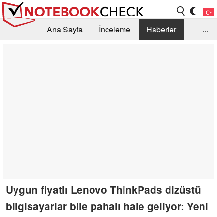
Ana Sayfa
İnceleme
Haberler
...
Öneri /SSS
Kütüphane
Satın Alma Rehberi
Arama
İletişim
Uygun fiyatlı Lenovo ThinkPads dizüstü
bilgisayarlar bile pahalı hale geliyor: Yeni