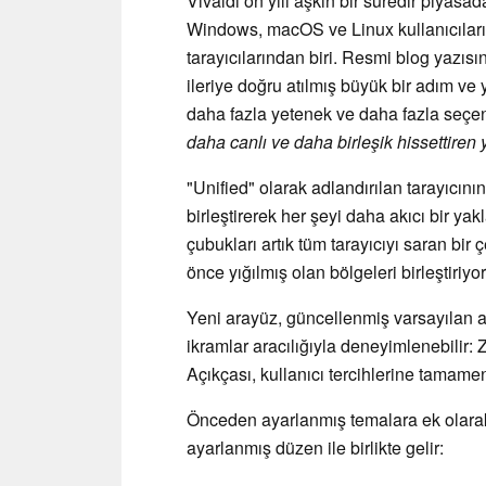
Vivaldi on yılı aşkın bir süredir piyas
Windows, macOS ve Linux kullanıcıları i
tarayıcılarından biri. Resmi blog yazıs
ileriye doğru atılmış büyük bir adım ve
daha fazla yetenek ve daha fazla seç
daha canlı ve daha birleşik hissettiren 
"Unified" olarak adlandırılan tarayıcını
birleştirerek her şeyi daha akıcı bir yak
çubukları artık tüm tarayıcıyı saran bir
önce yığılmış olan bölgeleri birleştiriyor
Yeni arayüz, güncellenmiş varsayılan a
ikramlar aracılığıyla deneyimlenebilir:
Açıkçası, kullanıcı tercihlerine tamamen
Önceden ayarlanmış temalara ek olarak,
ayarlanmış düzen ile birlikte gelir: