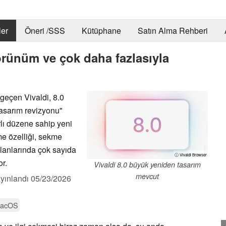
er
Öneri /SSS
Kütüphane
Satın Alma Rehberi
görünüm ve çok daha fazlasıyla
geçen Vivaldi, 8.0
asarım revizyonu"
rlı düzene sahip yeni
me özelliği, sekme
alanlarında çok sayıda
ⓘ Vivaldi Browser
or.
Vivaldi 8.0 büyük yeniden tasarım
mevcut
yınlandı
05/23/2026
acOS