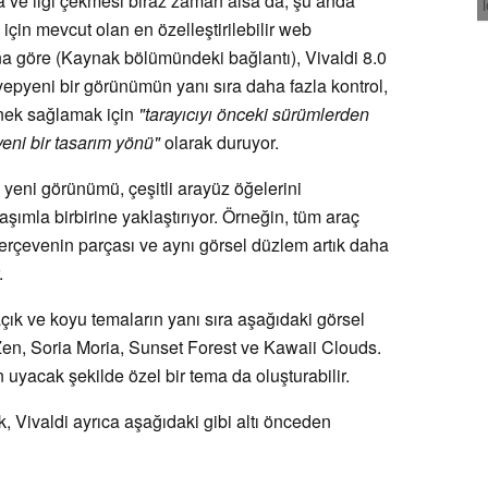
ada ve ilgi çekmesi biraz zaman alsa da, şu anda
çin mevcut olan en özelleştirilebilir web
ına göre (Kaynak bölümündeki bağlantı), Vivaldi 8.0
 yepyeni bir görünümün yanı sıra daha fazla kontrol,
enek sağlamak için
"tarayıcıyı önceki sürümlerden
yeni bir tasarım yönü"
olarak duruyor.
n yeni görünümü, çeşitli arayüz öğelerini
laşımla birbirine yaklaştırıyor. Örneğin, tüm araç
 çerçevenin parçası ve aynı görsel düzlem artık daha
.
çık ve koyu temaların yanı sıra aşağıdaki görsel
 Zen, Soria Moria, Sunset Forest ve Kawaii Clouds.
 uyacak şekilde özel bir tema da oluşturabilir.
 Vivaldi ayrıca aşağıdaki gibi altı önceden