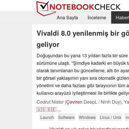
Ana Sayfa
İnceleme
Haberl
Vivaldi 8.0 yenilenmiş bir 
geliyor
Doğuşundan bu yana 13 yıldan fazla bir süre 
sürümüne ulaştı. "Şimdiye kadarki en büyük t
olarak tanımlanan bu güncelleme, altı ön aya
bir görsel yaklaşımın yanı sıra otomatik gizle
yönetimi ve daha fazlası gibi tarayıcının tüm 
kullanıcı arayüzü iyileştirmesi ile birlikte geliy
Codrut Nistor (
Çeviren
DeepL / Ninh Duy),
Ya
🇺🇸
🇩🇪
...
Launch
Software
Windows
Linux / Unix
m