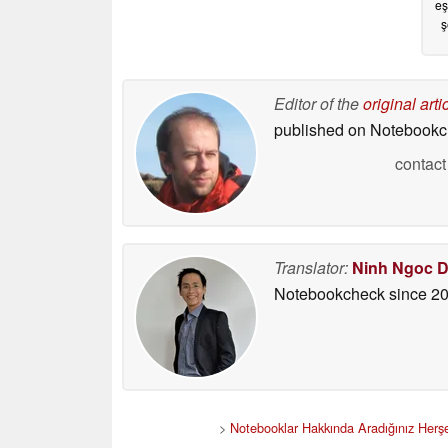
eş
ş
Editor of the
original arti
published on Notebook
contact
Translator:
Ninh Ngoc 
Notebookcheck
since 2
>
Notebooklar Hakkında Aradığınız Herş