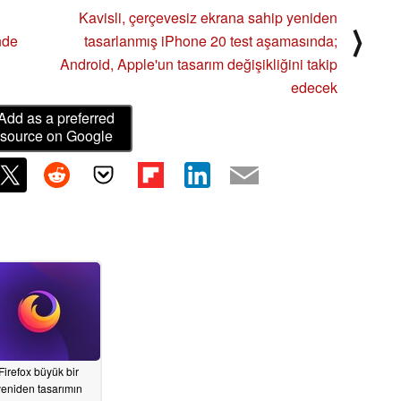
Kavisli, çerçevesiz ekrana sahip yeniden
⟩
nde
tasarlanmış iPhone 20 test aşamasında;
Android, Apple'un tasarım değişikliğini takip
edecek
Add as a preferred
source on Google
Firefox büyük bir
yeniden tasarımın