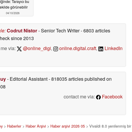
iğinde: Tarayıcı bu
ekilde görünebilir
04/10/2026
cle
:
Codrut Nistor
- Senior Tech Writer
- 6803 articles
check
since 2013
 me via:
@online_digi
,
online.digital.craft
,
LinkedIn
Duy
- Editorial Assistant
- 818035 articles published on
008
contact me via:
Facebook
ey
>
Haberler
>
Haber Arşivi
>
Haber arşivi 2026 05
> Vivaldi 8.0 yenilenmiş bir