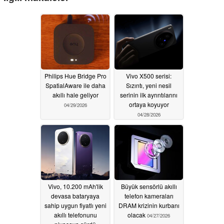
Philips Hue Bridge Pro
Vivo X500 serisi:
SpatialAware ile daha
Sızıntı, yeni nesil
akıllı hale geliyor
serinin ilk ayrıntılarını
ortaya koyuyor
04/29/2026
04/28/2026
Vivo, 10.200 mAh'lik
Büyük sensörlü akıllı
devasa bataryaya
telefon kameraları
sahip uygun fiyatlı yeni
DRAM krizinin kurbanı
akıllı telefonunu
olacak
04/27/2026