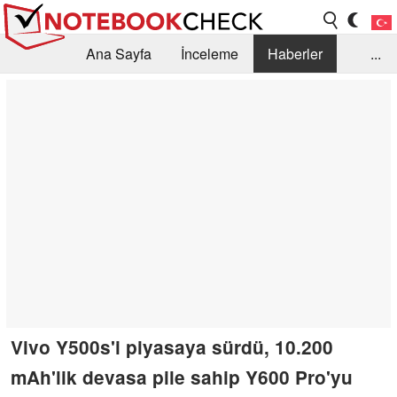
Ana Sayfa
İnceleme
Haberler
...
Öneri /SSS
Kütüphane
Satın Alma Rehberi
Arama
İletişim
Vivo Y500s'i piyasaya sürdü, 10.200
mAh'lik devasa pile sahip Y600 Pro'yu