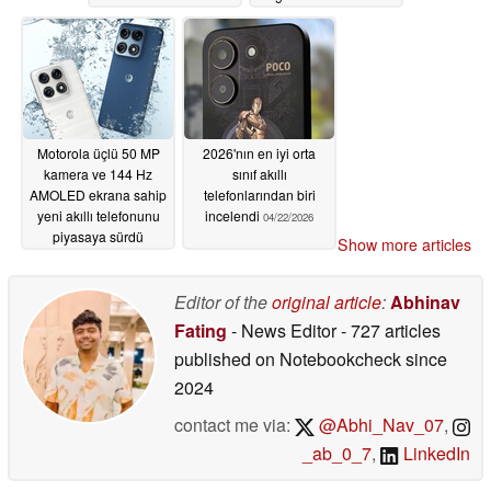
Motorola üçlü 50 MP
2026'nın en iyi orta
kamera ve 144 Hz
sınıf akıllı
AMOLED ekrana sahip
telefonlarından biri
yeni akıllı telefonunu
incelendi
04/22/2026
piyasaya sürdü
Show more articles
04/22/2026
Editor of the
original article
:
Abhinav
Fating
- News Editor
- 727 articles
published on Notebookcheck
since
2024
contact me via:
@Abhi_Nav_07
,
_ab_0_7
,
LinkedIn