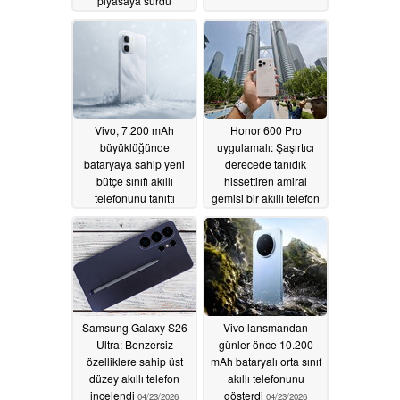
piyasaya sürdü
04/28/2026
Vivo, 7.200 mAh
Honor 600 Pro
büyüklüğünde
uygulamalı: Şaşırtıcı
bataryaya sahip yeni
derecede tanıdık
bütçe sınıfı akıllı
hissettiren amiral
telefonunu tanıttı
gemisi bir akıllı telefon
04/24/2026
04/23/2026
Samsung Galaxy S26
Vivo lansmandan
Ultra: Benzersiz
günler önce 10.200
özelliklere sahip üst
mAh bataryalı orta sınıf
düzey akıllı telefon
akıllı telefonunu
incelendi
gösterdi
04/23/2026
04/23/2026