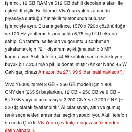
işlemci, 12 GB RAM ve 512 GB dahili depolama alanı ile
eşleştirilmiştir. Bu işlemci Vivo'nun yakın zamanda
piyasaya sürdüğü Y6t akıllı telefonunda bulunan
işlemciyle aynı. Ekrana gelince, 1570 x 720p çözünürlüğe
ve 120 Hz yenileme hızına sahip 6,75 inç LCD ekrana
sahip. Ön tarafta, selfie'leri ve görüntülü sohbetleri
yakalamak için f/2.1 diyafram açıklığına sahip 8 MP
kamera var. Akıllı telefon, 44 W kablolu şarjı destekleyen
büyük bir 7.200 mAh pil ile donatılmıştır (Anker Nano 45 W
GaN şarj cihazı
Amazon'da 27
,
99 $ 'dan satılmaktadır
).
Vivo Y500s, temel 8 GB + 256 GB modeli için 1.800
CNY'den (265 $) başlarken, 12 GB + 256 GB ve 8 GB +
512 GB varyantları sırasıyla 2.200 CNY ve 2.200 CNY (~
320 $) olarak fiyatlandırılır. Alıcılar siyah, altın ve gümüş
renk seçenekleri arasından seçim yapabiliyor. Akıllı telefon
şu anda Çin'de
Vivo'nun çevrimiçi mağazası üzerinden
satın alınabilir.