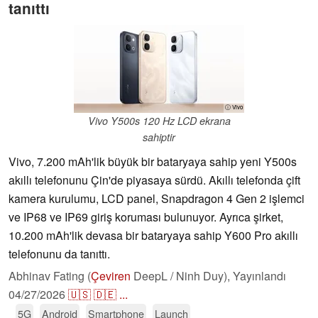
tanıttı
ⓘ Vivo
Vivo Y500s 120 Hz LCD ekrana
sahiptir
Vivo, 7.200 mAh'lik büyük bir bataryaya sahip yeni Y500s
akıllı telefonunu Çin'de piyasaya sürdü. Akıllı telefonda çift
kamera kurulumu, LCD panel, Snapdragon 4 Gen 2 işlemci
ve IP68 ve IP69 giriş koruması bulunuyor. Ayrıca şirket,
10.200 mAh'lik devasa bir bataryaya sahip Y600 Pro akıllı
telefonunu da tanıttı.
Abhinav Fating (
Çeviren
DeepL / Ninh Duy),
Yayınlandı
04/27/2026
🇺🇸
🇩🇪
...
5G
Android
Smartphone
Launch