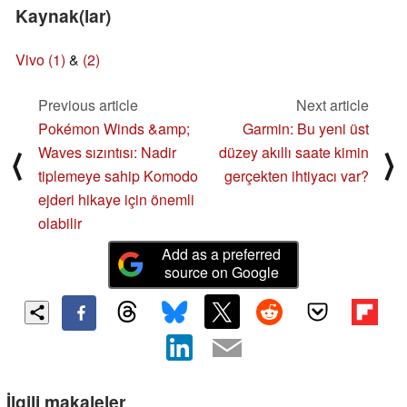
Kaynak(lar)
Vivo (1)
&
(2)
Previous article
Next article
Pokémon Winds &amp;
Garmin: Bu yeni üst
Waves sızıntısı: Nadir
düzey akıllı saate kimin
⟨
⟩
tiplemeye sahip Komodo
gerçekten ihtiyacı var?
ejderi hikaye için önemli
olabilir
Add as a preferred
source on Google
İlgili makaleler