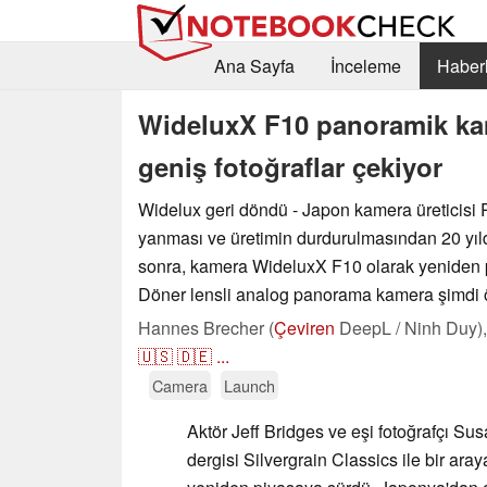
Ana Sayfa
İnceleme
Haberl
WideluxX F10 panoramik kam
geniş fotoğraflar çekiyor
Widelux geri döndü - Japon kamera üreticisi 
yanması ve üretimin durdurulmasından 20 yıld
sonra, kamera WideluxX F10 olarak yeniden 
Döner lensli analog panorama kamera şimdi ön
Hannes Brecher (
Çeviren
DeepL / Ninh Duy)
🇺🇸
🇩🇪
...
Camera
Launch
Aktör Jeff Bridges ve eşi fotoğrafçı Sus
dergisi Silvergrain Classics ile bir ar