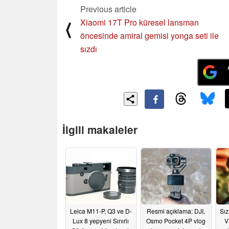
Previous article
Xiaomi 17T Pro küresel lansman
⟨
öncesinde amiral gemisi yonga seti ile
sızdı
İlgili makaleler
Leica M11-P, Q3 ve D-
Resmi açıklama: DJI,
Sız
Lux 8 yepyeni Sınırlı
Osmo Pocket 4P vlog
V