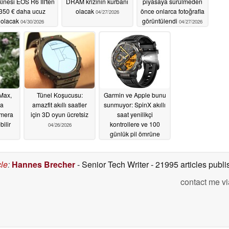
inesi EOS R6 III'ten
DRAM krizinin kurbanı
piyasaya sürülmeden
350 € daha ucuz
olacak
önce onlarca fotoğrafla
04/27/2026
olacak
görüntülendi
04/30/2026
04/27/2026
Max,
Tünel Koşucusu:
Garmin ve Apple bunu
da
amazfit akıllı saatler
sunmuyor: SpinX akıllı
mera
için 3D oyun ücretsiz
saat yenilikçi
bilir
kontrollere ve 100
04/26/2026
günlük pil ömrüne
sahip
04/25/2026
cle
:
Hannes Brecher
- Senior Tech Writer
- 21995 articles pub
contact me vi