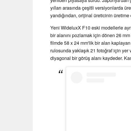
yeniden piyasaya sürdü. Japonya'dan 
yılları arasında çeşitli versiyonlarda ü
yandığından, orijinal üreticinin üretim
Yeni WideluxX F10 eski modellerle aynı
bir alanını pozlamak için dönen 26 mm f
filmde 58 x 24 mm'lik bir alan kaplayan f
rulosunda yaklaşık 21 fotoğraf için yer 
diyagonal bir görüş alanı kaydeder. K