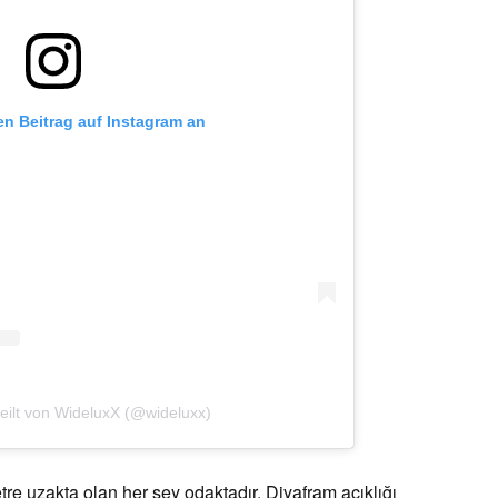
sen Beitrag auf Instagram an
teilt von WideluxX (@wideluxx)
e uzakta olan her şey odaktadır. Diyafram açıklığı