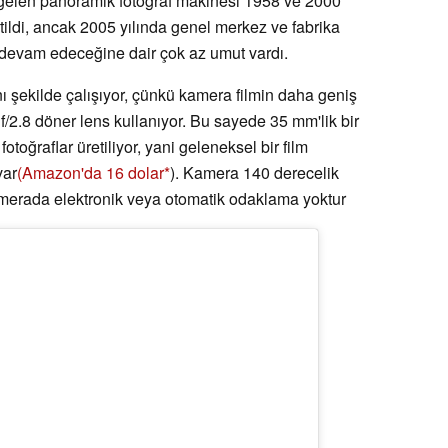
gelen panoramik fotoğraf makinesi 1958 ve 2000
retildi, ancak 2005 yılında genel merkez ve fabrika
e devam edeceğine dair çok az umut vardı.
 şekilde çalışıyor, çünkü kamera filmin daha geniş
/2.8 döner lens kullanıyor. Bu sayede 35 mm'lik bir
otoğraflar üretiliyor, yani geleneksel bir film
var
(Amazon'da 16 dolar
). Kamera 140 derecelik
amerada elektronik veya otomatik odaklama yoktur