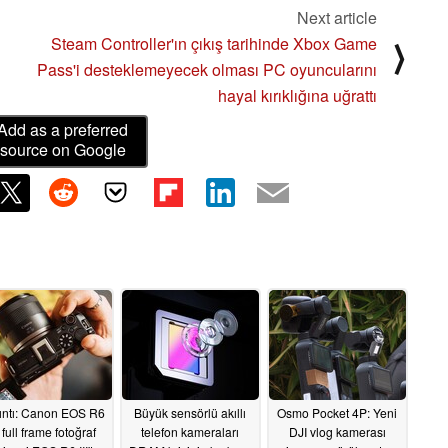
Next article
Steam Controller'ın çıkış tarihinde Xbox Game
⟩
Pass'i desteklemeyecek olması PC oyuncularını
hayal kırıklığına uğrattı
Add as a preferred
source on Google
ıntı: Canon EOS R6
Büyük sensörlü akıllı
Osmo Pocket 4P: Yeni
 full frame fotoğraf
telefon kameraları
DJI vlog kamerası