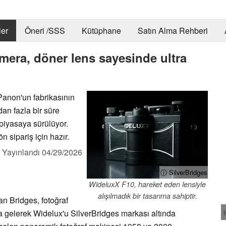
er
Öneri /SSS
Kütüphane
Satın Alma Rehberi
era, döner lens sayesinde ultra
Panon'un fabrikasının
an fazla bir süre
piyasaya sürülüyor.
 sipariş için hazır.
,
Yayınlandı
04/29/2026
ⓘ SilverBridges
WideluxX F10, hareket eden lensiyle
alışılmadık bir tasarıma sahiptir.
an Bridges, fotoğraf
aya gelerek Widelux'u SilverBridges markası altında