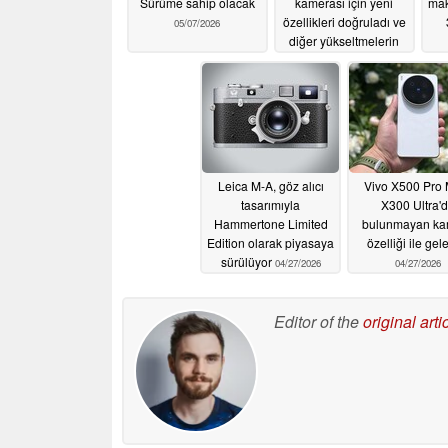
Sürüme sahip olacak
kamerası için yeni
mak
özellikleri doğruladı ve
05/07/2026
diğer yükseltmelerin
ipuçlarını verdi
05/01/2026
Leica M-A, göz alıcı
Vivo X500 Pro 
tasarımıyla
X300 Ultra'
Hammertone Limited
bulunmayan ka
Edition olarak piyasaya
özelliği ile gele
sürülüyor
04/27/2026
04/27/2026
Editor of the
original arti