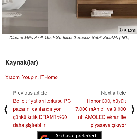
ⓘ Xiaomi
Xiaomi Mijia Akıllı Gazlı Su Isıtıcı 2 Sessiz Sabit Sıcaklık (16L)
Kaynak(lar)
Xiaomi Youpin
,
ITHome
Previous article
Next article
Bellek fiyatları korkusu PC
Honor 600, büyük
⟨
⟩
pazarını canlandırıyor,
7.000 mAh pil ve 8.000
çünkü kıtlık DRAM'i %60
nit AMOLED ekran ile
daha şişirebilir
piyasaya çıkıyor
Add as a preferred