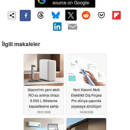
source on Google
İlgili makaleler
Xiaomi'nin yeni akıllı
Yeni Xiaomi Akıllı
RO su arıtma cihazı
Elektrikli Diş Fırçası
6.500 L filtreleme
Pro dünya çapında
kapasitesine sahip
piyasaya sürülüyor
05/21/2026
04/29/2026