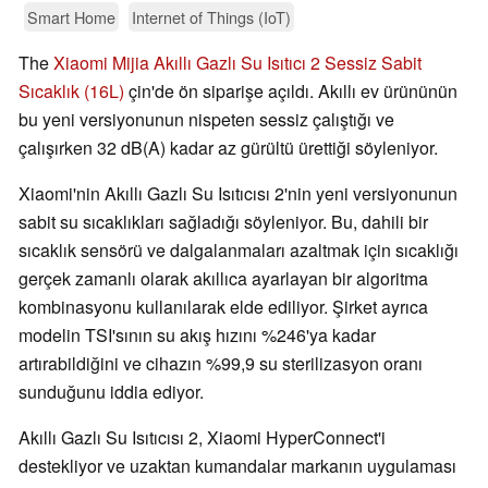
Smart Home
Internet of Things (IoT)
The
Xiaomi Mijia Akıllı Gazlı Su Isıtıcı 2 Sessiz Sabit
Sıcaklık (16L)
çin'de ön siparişe açıldı. Akıllı ev ürününün
bu yeni versiyonunun nispeten sessiz çalıştığı ve
çalışırken 32 dB(A) kadar az gürültü ürettiği söyleniyor.
Xiaomi'nin Akıllı Gazlı Su Isıtıcısı 2'nin yeni versiyonunun
sabit su sıcaklıkları sağladığı söyleniyor. Bu, dahili bir
sıcaklık sensörü ve dalgalanmaları azaltmak için sıcaklığı
gerçek zamanlı olarak akıllıca ayarlayan bir algoritma
kombinasyonu kullanılarak elde ediliyor. Şirket ayrıca
modelin TSI'sının su akış hızını %246'ya kadar
artırabildiğini ve cihazın %99,9 su sterilizasyon oranı
sunduğunu iddia ediyor.
Akıllı Gazlı Su Isıtıcısı 2, Xiaomi HyperConnect'i
destekliyor ve uzaktan kumandalar markanın uygulaması