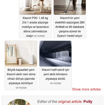
Xiaomi P30: 1,46 kg
Xiaomi'nin yeni
2'si 1 arada süpürge
elektrikli süpürgesi 280
mobilya ve tavanların
AirWatt ve 90 dakikalık
altına zahmetsizce
çalışma süresi ile
ulaşır
Dyson'ı hedef alıyor
04/19/2026
04/19/2026
Büyük kapasiteli yeni
Xiaomi hafif esinti için
Xiaomi akıllı nem alma
yeni akıllı klimasını
cihazı dünya çapında
piyasaya sürdü
piyasaya sürülüyor
04/18/2026
04/19/2026
Show more articles
Editor of the
original article
:
Polly