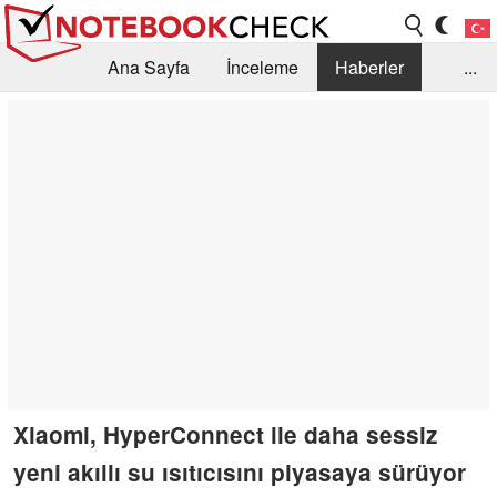
Ana Sayfa
İnceleme
Haberler
...
Öneri /SSS
Kütüphane
Satın Alma Rehberi
Arama
İletişim
Xiaomi, HyperConnect ile daha sessiz
yeni akıllı su ısıtıcısını piyasaya sürüyor