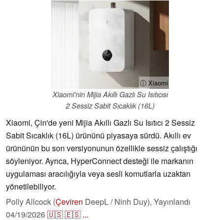
ⓘ Xiaomi
Xiaomi'nin Mijia Akıllı Gazlı Su Isıtıcısı
2 Sessiz Sabit Sıcaklık (16L)
Xiaomi, Çin'de yeni Mijia Akıllı Gazlı Su Isıtıcı 2 Sessiz
Sabit Sıcaklık (16L) ürününü piyasaya sürdü. Akıllı ev
ürününün bu son versiyonunun özellikle sessiz çalıştığı
söyleniyor. Ayrıca, HyperConnect desteği ile markanın
uygulaması aracılığıyla veya sesli komutlarla uzaktan
yönetilebiliyor.
Polly Allcock (
Çeviren
DeepL / Ninh Duy),
Yayınlandı
04/19/2026
🇺🇸
🇪🇸
...