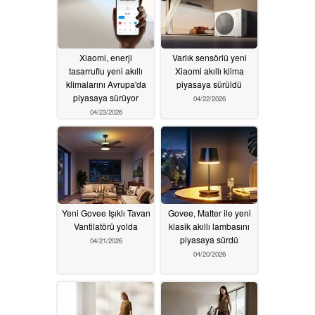
Xiaomi, enerji
Varlık sensörlü yeni
tasarruflu yeni akıllı
Xiaomi akıllı klima
klimalarını Avrupa'da
piyasaya sürüldü
piyasaya sürüyor
04/22/2026
04/23/2026
Yeni Govee Işıklı Tavan
Govee, Matter ile yeni
Vantilatörü yolda
klasik akıllı lambasını
piyasaya sürdü
04/21/2026
04/20/2026