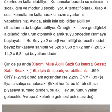
üzerinden kullanılabiliyor. Kullanıcılar burada su ısıtıcısının
sıcaklığını ve modunu seçebiliyor. Alternatif olarak, Xiao AI
sesli komutlarını kullanarak cihazın ayarlarını
yapabilirsiniz. Ayrıca, akıllı kilit gibi diğer akıllı ev
cihazlarına da bağlanabiliyor. Örneğin, kilit eve geldiğinizi
algıladığında ürün otomatik olarak suyu önceden ısıtmaya
başlayabilir. Bu Seviye 2 enerji verimliliği dereceli model
beyaz bir kasaya sahiptir ve 520 x 360 x 172 mm (~20,5 x
14,2 x 6,8 inç) boyutlarındadır
Çin'de şu anda
Xiaomi Mijia Akıllı Gazlı Su Isıtıcı 2 Sessiz
Sabit Sıcaklık (16L) için ön sipariş verebilirsiniz
1.899
CNY (~279$); bağlam açısından ise 2.299 CNY (~337$)
fiyatla satışa sunulacak. Şirket henüz bu tür bir cihazı
piyasaya sürmediğinden, bu akıllı ev ürününün yakın
gelecekte Avrupa ülkelerine gelmesi pek olası değil.