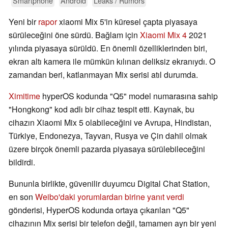
Smartphone
Android
Leaks / Rumors
Yeni bir
rapor
xiaomi Mix 5'in küresel çapta piyasaya
sürüleceğini öne sürdü. Bağlam için
Xiaomi Mix 4
2021
yılında piyasaya sürüldü. En önemli özelliklerinden biri,
ekran altı kamera ile mümkün kılınan deliksiz ekranıydı. O
zamandan beri, katlanmayan Mix serisi atıl durumda.
Ximitime
hyperOS kodunda "Q5" model numarasına sahip
"Hongkong" kod adlı bir cihaz tespit etti. Kaynak, bu
cihazın Xiaomi Mix 5 olabileceğini ve Avrupa, Hindistan,
Türkiye, Endonezya, Tayvan, Rusya ve Çin dahil olmak
üzere birçok önemli pazarda piyasaya sürülebileceğini
bildirdi.
Bununla birlikte, güvenilir duyumcu Digital Chat Station,
en son
Weibo'daki yorumlardan birine yanıt verdi
gönderisi, HyperOS kodunda ortaya çıkarılan "Q5"
cihazının Mix serisi bir telefon değil, tamamen ayrı bir yeni