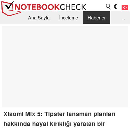
Ana Sayfa
İnceleme
Haberler
...
Öneri /SSS
Kütüphane
Satın Alma Rehberi
Arama
İletişim
Xiaomi Mix 5: Tipster lansman planları
hakkında hayal kırıklığı yaratan bir