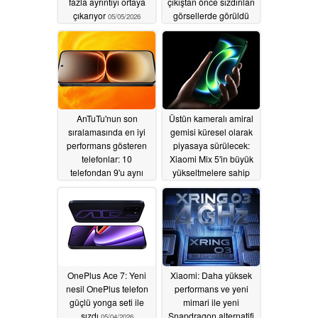
fazla ayrıntıyı ortaya
çıkıştan önce sızdırılan
çıkarıyor
görsellerde görüldü
05/05/2026
05/05/2026
AnTuTu'nun son
Üstün kameralı amiral
sıralamasında en iyi
gemisi küresel olarak
performans gösteren
piyasaya sürülecek:
telefonlar: 10
Xiaomi Mix 5'in büyük
telefondan 9'u aynı
yükseltmelere sahip
yonga setini kullanıyor
olması bekleniyor
05/04/2026
05/04/2026
OnePlus Ace 7: Yeni
Xiaomi: Daha yüksek
nesil OnePlus telefon
performans ve yeni
güçlü yonga seti ile
mimari ile yeni
sızdı
Snapdragon alternatifi
05/04/2026