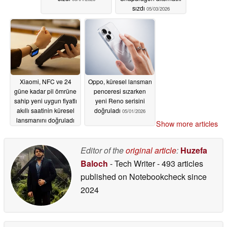
sızdı
05/03/2026
Xiaomi, NFC ve 24
Oppo, küresel lansman
güne kadar pil ömrüne
penceresi sızarken
sahip yeni uygun fiyatlı
yeni Reno serisini
akıllı saatinin küresel
doğruladı
05/01/2026
lansmanını doğruladı
Show more articles
05/02/2026
Editor of the
original article
:
Huzefa
Baloch
- Tech Writer
- 493 articles
published on Notebookcheck
since
2024