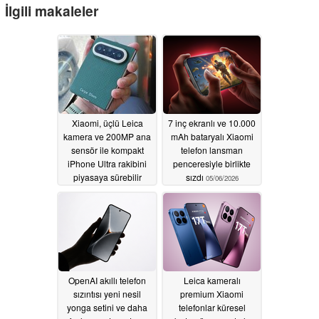
İlgili makaleler
Xiaomi, üçlü Leica
7 inç ekranlı ve 10.000
kamera ve 200MP ana
mAh bataryalı Xiaomi
sensör ile kompakt
telefon lansman
iPhone Ultra rakibini
penceresiyle birlikte
piyasaya sürebilir
sızdı
05/06/2026
05/28/2026
OpenAI akıllı telefon
Leica kameralı
sızıntısı yeni nesil
premium Xiaomi
yonga setini ve daha
telefonlar küresel