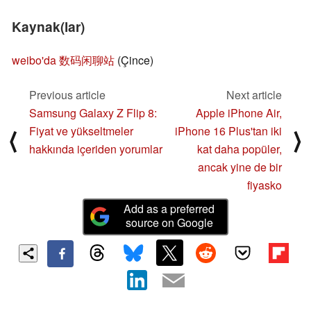
Kaynak(lar)
weibo'da 数码闲聊站
(Çince)
Previous article
Next article
Samsung Galaxy Z Flip 8:
Apple iPhone Air,
Fiyat ve yükseltmeler
iPhone 16 Plus'tan iki
⟨
⟩
hakkında içeriden yorumlar
kat daha popüler,
ancak yine de bir
fiyasko
Add as a preferred
source on Google