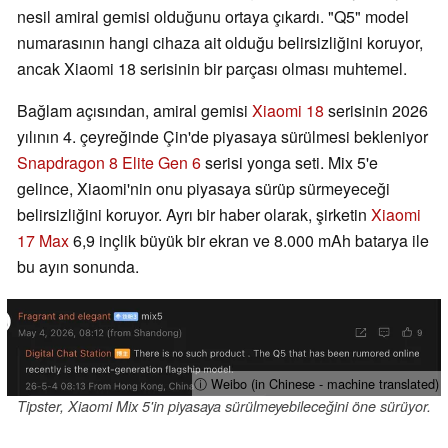
nesil amiral gemisi olduğunu ortaya çıkardı. "Q5" model
numarasının hangi cihaza ait olduğu belirsizliğini koruyor,
ancak Xiaomi 18 serisinin bir parçası olması muhtemel.
Bağlam açısından, amiral gemisi
Xiaomi 18
serisinin 2026
yılının 4. çeyreğinde Çin'de piyasaya sürülmesi bekleniyor
Snapdragon 8 Elite Gen 6
serisi yonga seti. Mix 5'e
gelince, Xiaomi'nin onu piyasaya sürüp sürmeyeceği
belirsizliğini koruyor. Ayrı bir haber olarak, şirketin
Xiaomi
17 Max
6,9 inçlik büyük bir ekran ve 8.000 mAh batarya ile
bu ayın sonunda.
ⓘ Weibo (in Chinese - machine translated)
Tipster, Xiaomi Mix 5'in piyasaya sürülmeyebileceğini öne sürüyor.