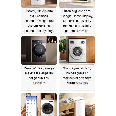
Xiaomi, Çin dışında
Sızan bilgilere göre,
akıllı çamaşır
Google Home Display,
makineleri ve çamaşır
kameralı bir akıllı ev
yıkayıp kurutma
merkezi olarak işlev
makinelerini piyasaya
görecek
07/14/2026
sürdü
07/20/2026
Dreame'in ilk çamaşır
Xiaomi yeni akıllı üç
makinesi Avrupa'da
bölgeli çamaşır
satışa sunuldu
makinesini piyasaya
sürdü
05/16/2026
04/16/2026