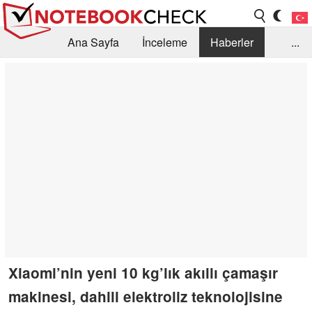
Ana Sayfa
İnceleme
Haberler
...
Öneri /SSS
Kütüphane
Satın Alma Rehberi
Arama
İletişim
Xiaomi’nin yeni 10 kg’lık akıllı çamaşır
makinesi, dahili elektroliz teknolojisine