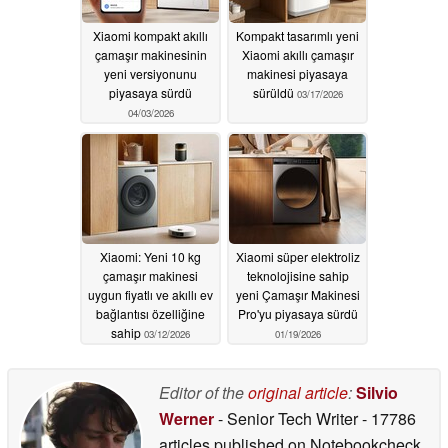
Xiaomi kompakt akıllı
Kompakt tasarımlı yeni
çamaşır makinesinin
Xiaomi akıllı çamaşır
yeni versiyonunu
makinesi piyasaya
piyasaya sürdü
sürüldü
03/17/2026
04/03/2026
Xiaomi: Yeni 10 kg
Xiaomi süper elektroliz
çamaşır makinesi
teknolojisine sahip
uygun fiyatlı ve akıllı ev
yeni Çamaşır Makinesi
bağlantısı özelliğine
Pro'yu piyasaya sürdü
sahip
03/12/2026
01/19/2026
Editor of the
original article
:
Silvio
Werner
- Senior Tech Writer
- 17786
articles published on Notebookcheck