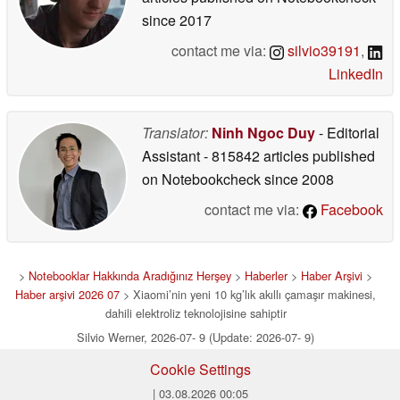
since 2017
contact me via:
silvio39191
,
LinkedIn
Translator:
Ninh Ngoc Duy
- Editorial
Assistant
- 815842 articles published
on Notebookcheck
since 2008
contact me via:
Facebook
>
Notebooklar Hakkında Aradığınız Herşey
>
Haberler
>
Haber Arşivi
>
Haber arşivi 2026 07
> Xiaomi’nin yeni 10 kg’lık akıllı çamaşır makinesi,
dahili elektroliz teknolojisine sahiptir
Silvio Werner, 2026-07- 9 (Update: 2026-07- 9)
Cookie Settings
| 03.08.2026 00:05