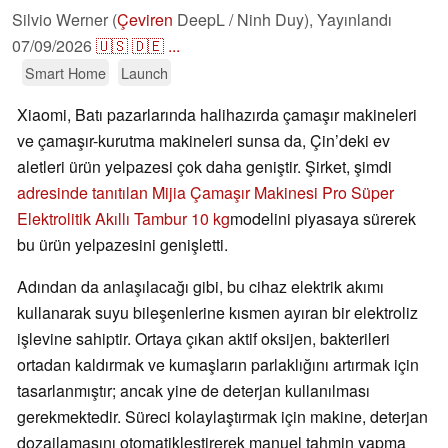
Silvio Werner (
Çeviren
DeepL / Ninh Duy),
Yayınlandı
07/09/2026
🇺🇸
🇩🇪
...
Smart Home
Launch
Xiaomi, Batı pazarlarında halihazırda çamaşır makineleri
ve çamaşır-kurutma makineleri sunsa da, Çin’deki ev
aletleri ürün yelpazesi çok daha geniştir. Şirket, şimdi
adresinde tanıtılan Mijia Çamaşır Makinesi Pro Süper
Elektrolitik Akıllı Tambur 10 kg
modelini piyasaya sürerek
bu ürün yelpazesini genişletti.
Adından da anlaşılacağı gibi, bu cihaz elektrik akımı
kullanarak suyu bileşenlerine kısmen ayıran bir elektroliz
işlevine sahiptir. Ortaya çıkan aktif oksijen, bakterileri
ortadan kaldırmak ve kumaşların parlaklığını artırmak için
tasarlanmıştır; ancak yine de deterjan kullanılması
gerekmektedir. Süreci kolaylaştırmak için makine, deterjan
dozajlamasını otomatikleştirerek manuel tahmin yapma