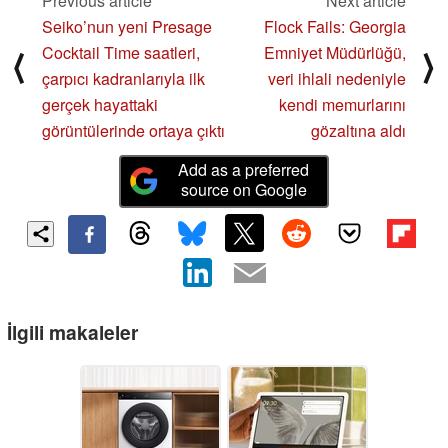
Previous article
Next article
Seiko’nun yeni Presage
Flock Fails: Georgia
Cocktail Time saatleri,
Emniyet Müdürlüğü,
⟨
⟩
çarpıcı kadranlarıyla ilk
veri ihlali nedeniyle
gerçek hayattaki
kendi memurlarını
görüntülerinde ortaya çıktı
gözaltına aldı
Add as a preferred
source on Google
İlgili makaleler