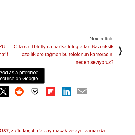
Next article
CPU
Orta sınıf bir fiyata harika fotoğraflar: Bazı eksik
⟩
afif
özelliklere rağmen bu telefonun kamerasını
neden seviyoruz?
Add as a preferred
source on Google
G87, zorlu koşullara dayanacak ve aynı zamanda ...