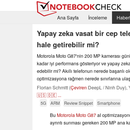
Ana Sayfa
İnceleme
Haberl
Yapay zeka vasat bir cep te
hale getirebilir mi?
Motorola Moto G87'nin 200 MP kamerası gün
kadar iyi performans gösteriyor ve yapay zeka z
edebilir mi? Akıllı telefonun nerede başarılı 
optimizasyona rağmen nerede sınırlarına ulaşt
Florian Schmitt (
Çeviren
DeepL / Ninh Duy),
🇺🇸
🇩🇪
...
5G
ARM
Review Snippet
Smartphone
Bu
Motorola Moto G87
aI optimizasyon
ayrıntı sunması gereken 200 MP ana ka