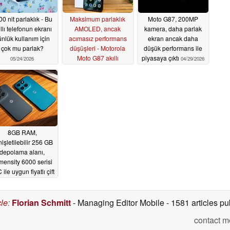
0 nit parlaklık - Bu
Maksimum parlaklık
Moto G87, 200MP
ıllı telefonun ekranı
AMOLED, ancak
kamera, daha parlak
nlük kullanım için
acımasız performans
ekran ancak daha
çok mu parlak?
düşüşleri - Motorola
düşük performans ile
Moto G87 akıllı
piyasaya çıktı
05/24/2026
04/29/2026
telefonun incelemesi
05/22/2026
8GB RAM,
işletilebilir 256 GB
depolama alanı,
mensity 6000 serisi
ile uygun fiyatlı çift
IM kartlı Moto G87
sızdı
04/22/2026
cle
:
Florian Schmitt
- Managing Editor Mobile
- 1581 articles 
contact m