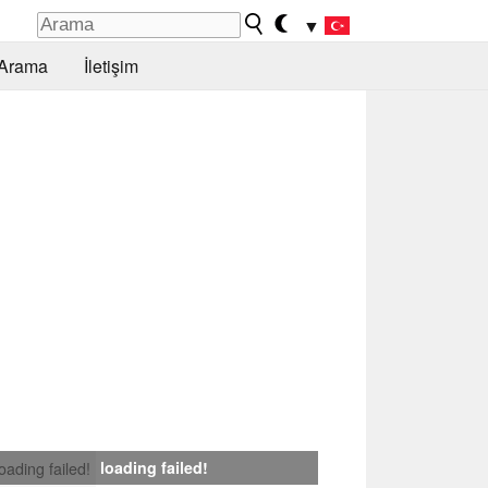
▼
Arama
İletişim
loading failed!
loading failed!