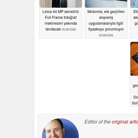
Leica 44 MP sensörlü
Motorola, ele geçirilen
350
Full Frame fotoğraf
alışveriş
ak
makinesini yakında
uygulamalarıyla ilgili
gü
tanıtacak
fiyaskoyu yorumluyor
05/28/2026
05/28/2026
gen
Di
SoC 
S
Editor of the
original arti