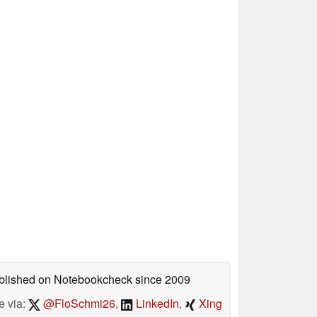
published on Notebookcheck
since 2009
e via:
@FloSchmi26
,
LinkedIn
,
Xing