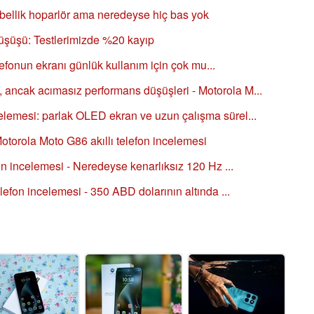
ibellik hoparlör ama neredeyse hiç bas yok
üşüşü: Testlerimizde %20 kayıp
elefonun ekranı günlük kullanım için çok mu...
ncak acımasız performans düşüşleri - Motorola M...
lemesi: parlak OLED ekran ve uzun çalışma sürel...
- Motorola Moto G86 akıllı telefon incelemesi
on incelemesi - Neredeyse kenarlıksız 120 Hz ...
lefon incelemesi - 350 ABD dolarının altında ...