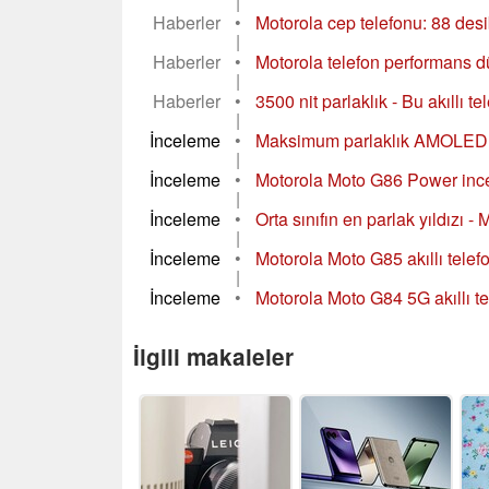
|
Haberler
•
Motorola cep telefonu: 88 des
|
Haberler
•
Motorola telefon performans d
|
Haberler
•
3500 nit parlaklık - Bu akıllı t
|
İnceleme
•
Maksimum parlaklık AMOLED, a
|
İnceleme
•
Motorola Moto G86 Power ince
|
İnceleme
•
Orta sınıfın en parlak yıldızı 
|
İnceleme
•
Motorola Moto G85 akıllı telef
|
İnceleme
•
Motorola Moto G84 5G akıllı te
İlgili makaleler