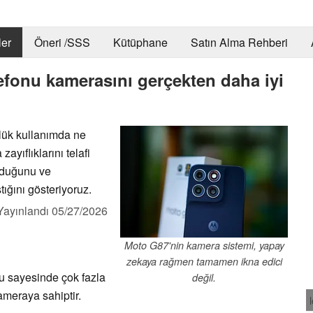
er
Öneri /SSS
Kütüphane
Satın Alma Rehberi
lefonu kamerasını gerçekten daha iyi
lük kullanımda ne
ayıflıklarını telafi
olduğunu ve
ığını gösteriyoruz.
Yayınlandı
05/27/2026
Moto G87'nin kamera sistemi, yapay
zekaya rağmen tamamen ikna edici
u sayesinde çok fazla
değil.
meraya sahiptir.