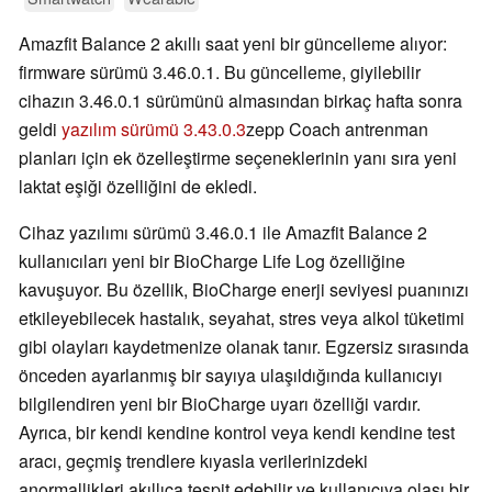
Amazfit Balance 2 akıllı saat yeni bir güncelleme alıyor:
firmware sürümü 3.46.0.1. Bu güncelleme, giyilebilir
cihazın 3.46.0.1 sürümünü almasından birkaç hafta sonra
geldi
yazılım sürümü 3.43.0.3
zepp Coach antrenman
planları için ek özelleştirme seçeneklerinin yanı sıra yeni
laktat eşiği özelliğini de ekledi.
Cihaz yazılımı sürümü 3.46.0.1 ile Amazfit Balance 2
kullanıcıları yeni bir BioCharge Life Log özelliğine
kavuşuyor. Bu özellik, BioCharge enerji seviyesi puanınızı
etkileyebilecek hastalık, seyahat, stres veya alkol tüketimi
gibi olayları kaydetmenize olanak tanır. Egzersiz sırasında
önceden ayarlanmış bir sayıya ulaşıldığında kullanıcıyı
bilgilendiren yeni bir BioCharge uyarı özelliği vardır.
Ayrıca, bir kendi kendine kontrol veya kendi kendine test
aracı, geçmiş trendlere kıyasla verilerinizdeki
anormallikleri akıllıca tespit edebilir ve kullanıcıya olası bir