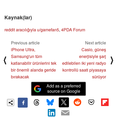
Kaynak(lar)
reddit aracılığıyla u/gamefan5
,
4PDA Forum
Previous article
Next article
iPhone Ultra,
Casio, güneş
Samsung'un tüm
enerjisiyle şarj
⟨
⟩
katlanabilir ürünlerini tek
edilebilen iki yeni radyo
bir önemli alanda geride
kontrollü saati piyasaya
bırakacak
sürüyor
Add as a preferred
source on Google