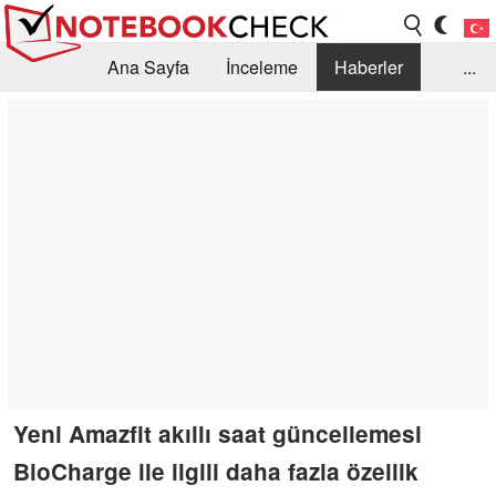
Ana Sayfa
İnceleme
Haberler
...
Öneri /SSS
Kütüphane
Satın Alma Rehberi
Arama
İletişim
Yeni Amazfit akıllı saat güncellemesi
BioCharge ile ilgili daha fazla özellik