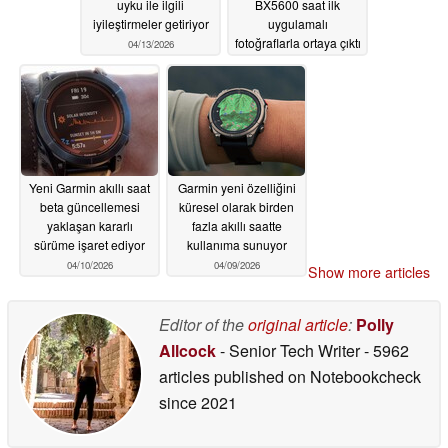
uyku ile ilgili
BX5600 saat ilk
iyileştirmeler getiriyor
uygulamalı
fotoğraflarla ortaya çıktı
04/13/2026
04/12/2026
Yeni Garmin akıllı saat
Garmin yeni özelliğini
beta güncellemesi
küresel olarak birden
yaklaşan kararlı
fazla akıllı saatte
sürüme işaret ediyor
kullanıma sunuyor
04/10/2026
04/09/2026
Show more articles
Editor of the
original article
:
Polly
Allcock
- Senior Tech Writer
- 5962
articles published on Notebookcheck
since 2021