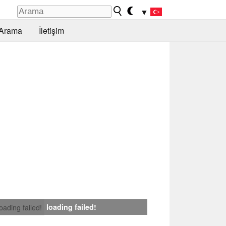
▼
Arama
İletişim
loading failed!
loading failed!