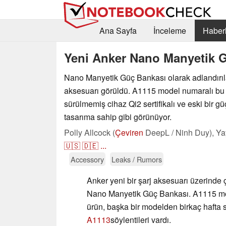
Ana Sayfa
İnceleme
Haberl
Yeni Anker Nano Manyetik 
Nano Manyetik Güç Bankası olarak adlandırıla
aksesuarı görüldü. A1115 model numaralı bu
sürülmemiş cihaz Qi2 sertifikalı ve eski bir g
tasarıma sahip gibi görünüyor.
Polly Allcock (
Çeviren
DeepL / Ninh Duy),
Ya
🇺🇸
🇩🇪
...
Accessory
Leaks / Rumors
Anker yeni bir şarj aksesuarı üzerinde ç
Nano Manyetik Güç Bankası. A1115 mod
ürün, başka bir modelden birkaç hafta
A1113
söylentileri vardı.