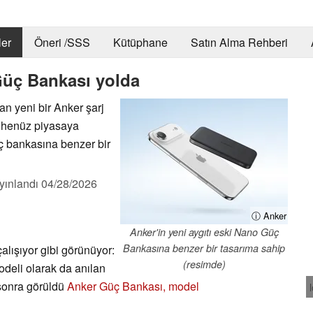
er
Öneri /SSS
Kütüphane
Satın Alma Rehberi
Güç Bankası yolda
n yeni bir Anker şarj
 henüz piyasaya
üç bankasına benzer bir
yınlandı
04/28/2026
ⓘ Anker
Anker'in yeni aygıtı eski Nano Güç
Bankasına benzer bir tasarıma sahip
alışıyor gibi görünüyor:
(resimde)
eli olarak da anılan
 sonra görüldü
Anker Güç Bankası, model