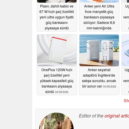
Pisen, dahili kablo ve
Anker yeni Air Ultra
Ug
67 W hızlı şarj özellikli
İnce manyetik güç
yeni ultra uygun fiyatlı
bankasını piyasaya
ver
güç bankasını
sürüyor: Sadece 8,6
piyasaya sürdü
mm kalınlığında
05/08/2026
05/08/2026
OnePlus 120W hızlı
Anker seyahat
Ug
şarj özellikli yeni
adaptörü İngiltere'de
yüksek kapasiteli güç
satışa sunuldu, ancak
ver
bankasını piyasaya
bir sorun var
04/29/2026
sürdü
04/29/2026
Sh
Editor of the
original arti