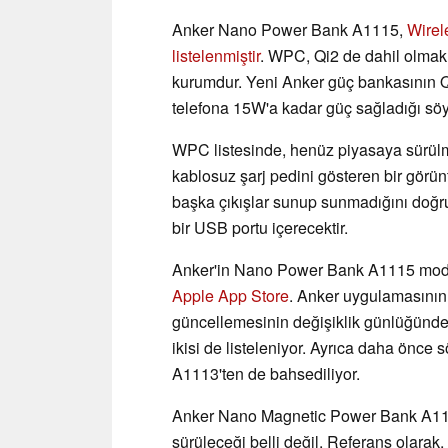
Anker Nano Power Bank A1115,
Wirel
listelenmiştir
. WPC, Qi2 de dahil olmak 
kurumdur. Yeni Anker güç bankasının Qi 2
telefona 15W'a kadar güç sağladığı söy
WPC listesinde, henüz piyasaya sürülm
kablosuz şarj pedini gösteren bir görün
başka çıkışlar sunup sunmadığını doğru
bir USB portu içerecektir.
Anker'in Nano Power Bank A1115 modeli
Apple App Store
. Anker uygulamasının 
güncellemesinin değişiklik günlüğünd
ikisi de listeleniyor. Ayrıca daha ön
A1113'ten de bahsediliyor.
Anker Nano Magnetic Power Bank A1115
sürüleceği belli değil. Referans olarak