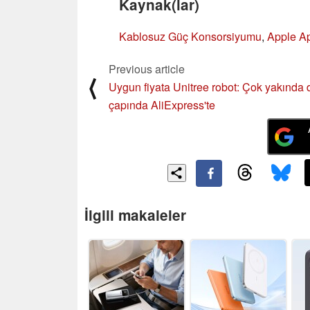
Kaynak(lar)
Kablosuz Güç Konsorsiyumu
,
Apple Ap
Previous article
⟨
Uygun fiyata Unitree robot: Çok yakında
çapında AliExpress'te
İlgili makaleler