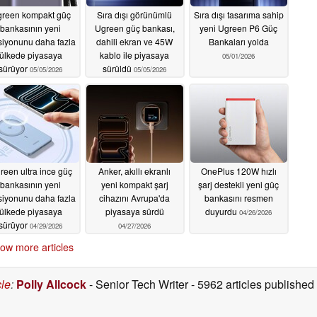
reen kompakt güç
Sıra dışı görünümlü
Sıra dışı tasarıma sahip
bankasının yeni
Ugreen güç bankası,
yeni Ugreen P6 Güç
siyonunu daha fazla
dahili ekran ve 45W
Bankaları yolda
ülkede piyasaya
kablo ile piyasaya
05/01/2026
sürüyor
sürüldü
05/05/2026
05/05/2026
reen ultra ince güç
Anker, akıllı ekranlı
OnePlus 120W hızlı
bankasının yeni
yeni kompakt şarj
şarj destekli yeni güç
siyonunu daha fazla
cihazını Avrupa'da
bankasını resmen
ülkede piyasaya
piyasaya sürdü
duyurdu
04/26/2026
sürüyor
04/29/2026
04/27/2026
ow more articles
cle
:
Polly Allcock
- Senior Tech Writer
- 5962 articles publishe