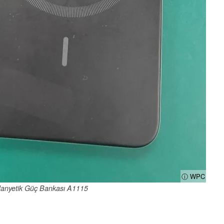
ⓘ WPC
anyetik Güç Bankası A1115