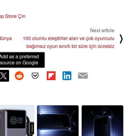
p Store Çin
Next article
⟩
 dünya
100 olumlu eleştiriler alan ve çok oyunculu
bağımsız oyun sınırlı bir süre için ücretsiz
Add as a preferred
source on Google