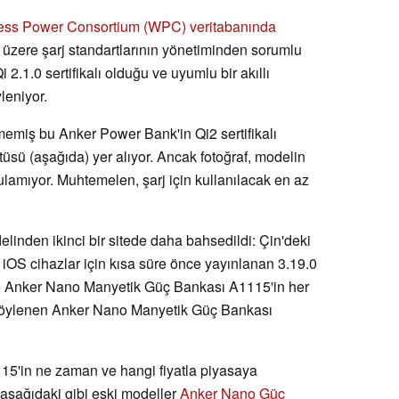
ess Power Consortium (WPC) veritabanında
üzere şarj standartlarının yönetiminden sorumlu
.1.0 sertifikalı olduğu ve uyumlu bir akıllı
leniyor.
emiş bu Anker Power Bank'in Qi2 sertifikalı
tüsü (aşağıda) yer alıyor. Ancak fotoğraf, modelin
lamıyor. Muhtemelen, şarj için kullanılacak en az
nden ikinci bir sitede daha bahsedildi: Çin'deki
iOS cihazlar için kısa süre önce yayınlanan 3.19.0
e Anker Nano Manyetik Güç Bankası A1115'in her
ce söylenen Anker Nano Manyetik Güç Bankası
'in ne zaman ve hangi fiyatla piyasaya
, aşağıdaki gibi eski modeller
Anker Nano Güç