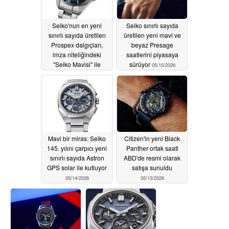
Seiko'nun en yeni
Seiko sınırlı sayıda
sınırlı sayıda üretilen
üretilen yeni mavi ve
Prospex dalgıçları,
beyaz Presage
imza niteliğindeki
saatlerini piyasaya
"Seiko Mavisi" ile
sürüyor
05/15/2026
vurgulanmıştır
05/15/2026
Mavi bir miras: Seiko
Citizen'in yeni Black
145. yılını çarpıcı yeni
Panther ortak saati
sınırlı sayıda Astron
ABD'de resmi olarak
GPS solar ile kutluyor
satışa sunuldu
05/14/2026
05/13/2026