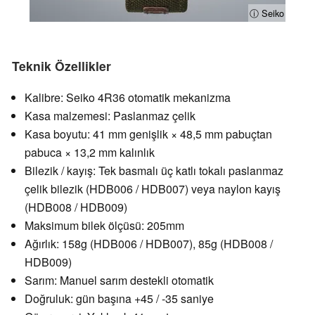
ⓘ Seiko
Teknik Özellikler
Kalibre: Seiko 4R36 otomatik mekanizma
Kasa malzemesi: Paslanmaz çelik
Kasa boyutu: 41 mm genişlik × 48,5 mm pabuçtan
pabuca × 13,2 mm kalınlık
Bilezik / kayış: Tek basmalı üç katlı tokalı paslanmaz
çelik bilezik (HDB006 / HDB007) veya naylon kayış
(HDB008 / HDB009)
Maksimum bilek ölçüsü: 205mm
Ağırlık: 158g (HDB006 / HDB007), 85g (HDB008 /
HDB009)
Sarım: Manuel sarım destekli otomatik
Doğruluk: gün başına +45 / -35 saniye