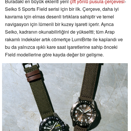
Buradaki en büyük eklenti yeni
çift yönlü pusula çerçevesi
-
Seiko 5 Sports Field serisi için bir ilk. Çerçeve, daha iyi
kavrama için elmas desenli tırtıklara sahiptir ve temel
navigasyon için lümenli bir kuzey işareti içerir. Ayrıca
Seiko, kadranın okunabilirliğini de yükseltti; tüm Arap
rakamlı indeksler artık cömertçe LumiBrite ile kaplandı ve
bu da yalnızca ışıklı kare saat işaretlerine sahip önceki
Field modellerine göre kayda değer bir gelişme.