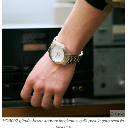
ⓘ Seiko
HDB007 gümüş-beyaz kadranı fırçalanmış çelik pusula çerçevesi ile
birleştirir