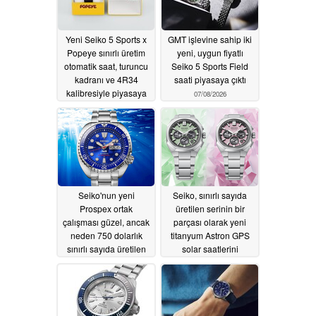
Yeni Seiko 5 Sports x
GMT işlevine sahip iki
Popeye sınırlı üretim
yeni, uygun fiyatlı
otomatik saat, turuncu
Seiko 5 Sports Field
kadranı ve 4R34
saati piyasaya çıktı
kalibresiyle piyasaya
07/08/2026
çıkıyor
07/10/2026
Seiko'nun yeni
Seiko, sınırlı sayıda
Prospex ortak
üretilen serinin bir
çalışması güzel, ancak
parçası olarak yeni
neden 750 dolarlık
titanyum Astron GPS
sınırlı sayıda üretilen
solar saatlerini
bir saat ekonomik bir
piyasaya sürüyor
mekanizma kullanıyor?
06/02/2026
06/05/2026