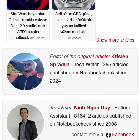
Star Wars hayranları
Seiko'nun GPS güneş
Citizen'ın ışıkla çalışan
saati serisi büyük bir
Duel 2.0 saatini artık
yaşam kalitesi
ABD'de satın
yükseltmesi aldı
alabilecek
05/13/2026
05/13/2026
Show more articles
Editor of the
original article
:
Kristen
Spradlin
- Tech Writer
- 255 articles
published on Notebookcheck
since
2024
Translator:
Ninh Ngoc Duy
- Editorial
Assistant
- 816412 articles published
on Notebookcheck
since 2008
contact me via:
Facebook