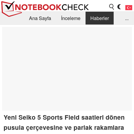
Ana Sayfa
İnceleme
Haberler
...
Öneri /SSS
Kütüphane
Satın Alma Rehberi
Arama
İletişim
Yeni Seiko 5 Sports Field saatleri dönen
pusula çerçevesine ve parlak rakamlara