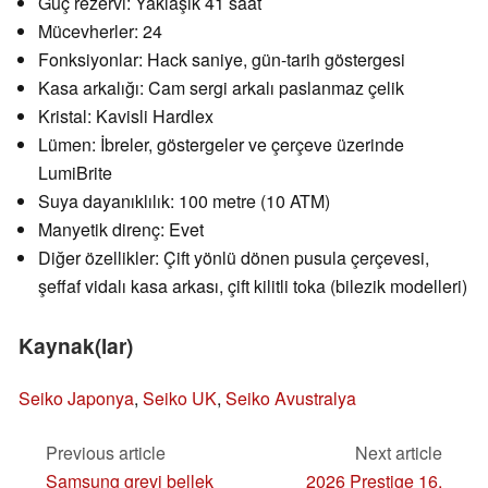
Güç rezervi: Yaklaşık 41 saat
Mücevherler: 24
Fonksiyonlar: Hack saniye, gün-tarih göstergesi
Kasa arkalığı: Cam sergi arkalı paslanmaz çelik
Kristal: Kavisli Hardlex
Lümen: İbreler, göstergeler ve çerçeve üzerinde
LumiBrite
Suya dayanıklılık: 100 metre (10 ATM)
Manyetik direnç: Evet
Diğer özellikler: Çift yönlü dönen pusula çerçevesi,
şeffaf vidalı kasa arkası, çift kilitli toka (bilezik modelleri)
Kaynak(lar)
Seiko Japonya
,
Seiko UK
,
Seiko Avustralya
Previous article
Next article
Samsung grevi bellek
2026 Prestige 16,