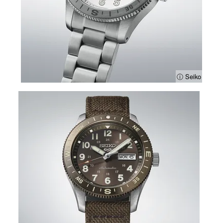
ⓘ Seiko