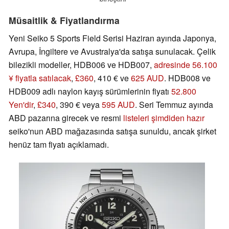
Müsaitlik & Fiyatlandırma
Yeni Seiko 5 Sports Field Serisi Haziran ayında Japonya,
Avrupa, İngiltere ve Avustralya'da satışa sunulacak. Çelik
bilezikli modeller, HDB006 ve HDB007,
adresinde 56.100
¥ fiyatla satılacak
,
£360
, 410 € ve
625 AUD
. HDB008 ve
HDB009 adlı naylon kayış sürümlerinin fiyatı
52.800
Yen'dir
,
£340
, 390 € veya
595 AUD
. Seri Temmuz ayında
ABD pazarına girecek ve resmi
listeleri şimdiden hazır
seiko'nun ABD mağazasında satışa sunuldu, ancak şirket
henüz tam fiyatı açıklamadı.