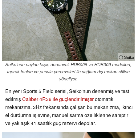
ⓘ Seiko
Seiko'nun naylon kayış donanımlı HDB008 ve HDB009 modelleri,
toprak tonları ve pusula çerçeveleri ile sağlam dış mekan stiline
yöneliyor.
En yeni Sports 5 Field serisi, Seiko'nun denenmiş ve test
edilmiş
Caliber 4R36 ile güçlendirilmiştir
otomatik
mekanizma. 3Hz frekansında çalışan bu mekanizma, ikinci
el durdurma işlevine, manuel sarma özelliklerine sahiptir
ve yaklaşık 41 saatlik güç rezervi depolar.