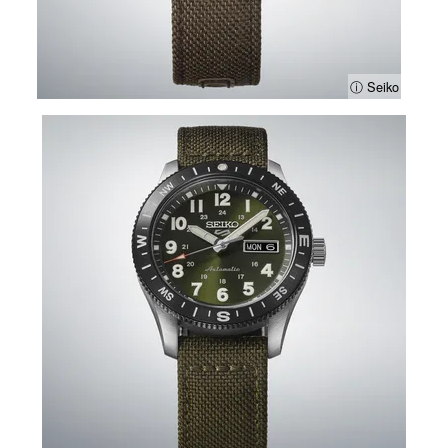
ⓘ Seiko