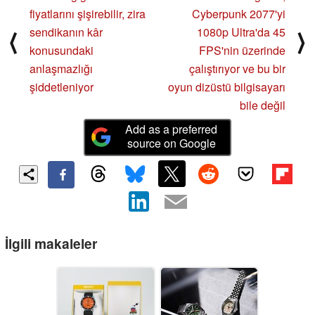
fiyatlarını şişirebilir, zira
Cyberpunk 2077'yi
sendikanın kâr
1080p Ultra'da 45
⟨
⟩
konusundaki
FPS'nin üzerinde
anlaşmazlığı
çalıştırıyor ve bu bir
şiddetleniyor
oyun dizüstü bilgisayarı
bile değil
Add as a preferred
source on Google
İlgili makaleler