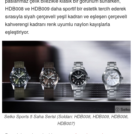
paslanmaz çelik bilezikle klasik bir görünüm sunarken,
HDB008 ve HDB009 daha sportif bir estetik tercih ederek
sırasıyla siyah çerçeveli yeşil kadran ve eşleşen çerçeveli
kahverengi kadranı renk uyumlu naylon kayışlarla
eşleştiriyor.
ⓘ Seiko
Seiko Sports 5 Saha Serisi (Soldan: HDB008, HDB009, HDB006,
HDB007)