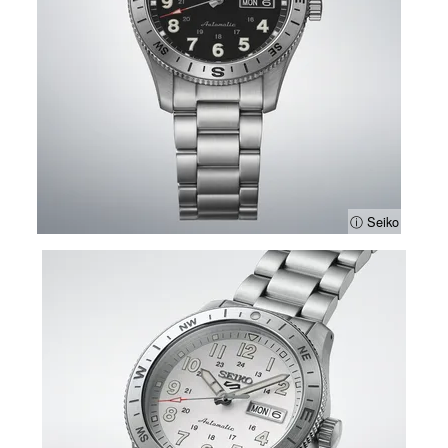
ⓘ Seiko