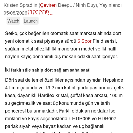
Kristen Spradlin (
Çeviren
DeepL / Ninh Duy),
Yayınlandı
05/08/2026
🇺🇸
🇩🇪
...
Watch
Launch
Seiko, çok beğenilen otomatik saat markası altında dört
yeni otomatik saat piyasaya sürdü
5 Spor
Field serisi,
sağlam metal bilezikli iki monokrom model ve iki hafif
naylon kayış donanımlı dış mekan odaklı saat içeriyor.
İki farklı stile sahip dört sağlam saha saati
Dört saat de temel özellikler açısından aynıdır. Hepsinde
41 mm çapında ve 13,2 mm kalınlığında paslanmaz çelik
kasa, dayanıklı Hardlex kristal, şeffaf kasa arkası, 100 m
su geçirmezlik ve saat üç konumunda gün ve tarih
penceresi bulunmaktadır. Farklı oldukları noktalar ise
renkleri ve kayış seçenekleridir. HDB006 ve HDB007
parlak siyah veya beyaz kadran ve üç bağlantılı