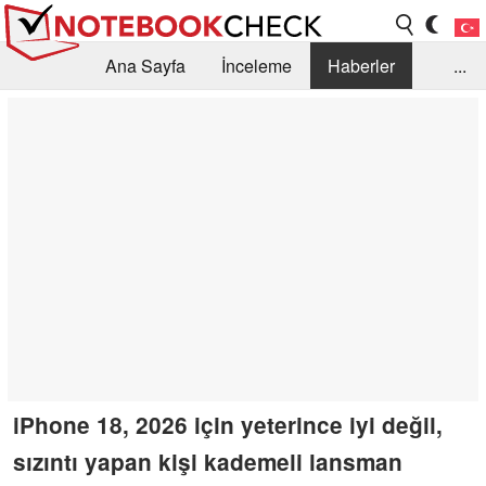
Ana Sayfa
İnceleme
Haberler
...
Öneri /SSS
Kütüphane
Satın Alma Rehberi
Arama
İletişim
iPhone 18, 2026 için yeterince iyi değil,
sızıntı yapan kişi kademeli lansman