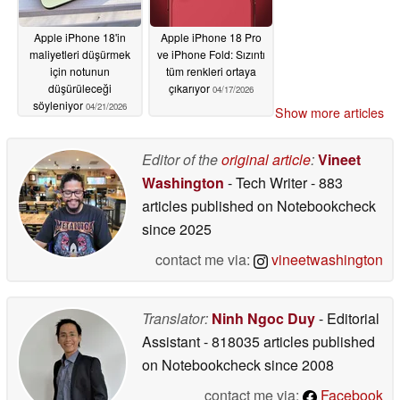
Apple iPhone 18'in
Apple iPhone 18 Pro
maliyetleri düşürmek
ve iPhone Fold: Sızıntı
için notunun
tüm renkleri ortaya
düşürüleceği
çıkarıyor
04/17/2026
söyleniyor
04/21/2026
Show more articles
Editor of the
original article
:
Vineet
Washington
- Tech Writer
- 883
articles published on Notebookcheck
since 2025
contact me via:
vineetwashington
Translator:
Ninh Ngoc Duy
- Editorial
Assistant
- 818035 articles published
on Notebookcheck
since 2008
contact me via:
Facebook