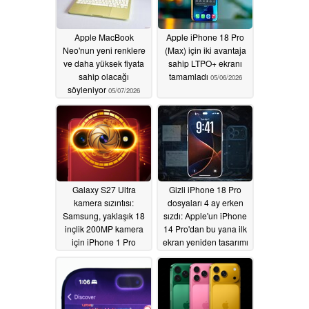
Apple MacBook
Apple iPhone 18 Pro
Neo'nun yeni renklere
(Max) için iki avantaja
ve daha yüksek fiyata
sahip LTPO+ ekranı
sahip olacağı
tamamladı
05/06/2026
söyleniyor
05/07/2026
Galaxy S27 Ultra
Gizli iPhone 18 Pro
kamera sızıntısı:
dosyaları 4 ay erken
Samsung, yaklaşık 18
sızdı: Apple'un iPhone
inçlik 200MP kamera
14 Pro'dan bu yana ilk
için iPhone 1 Pro
ekran yeniden tasarımı
değişken diyafram
05/04/2026
açıklığını "çalacak"
05/05/2026