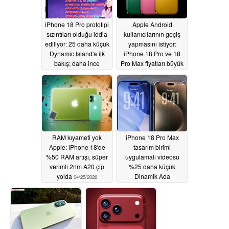
iPhone 18 Pro prototipi
Apple Android
sızıntıları olduğu iddia
kullanıcılarının geçiş
ediliyor: 25 daha küçük
yapmasını istiyor:
Dynamic Island'a ilk
iPhone 18 Pro ve 18
bakış; daha ince
Pro Max fiyatları büyük
çerçeveler mi?
bir avantajla mı
geliyor?
05/02/2026
05/02/2026
RAM kıyameti yok
iPhone 18 Pro Max
Apple: iPhone 18'de
tasarım birimi
%50 RAM artışı, süper
uygulamalı videosu
verimli 2nm A20 çip
%25 daha küçük
yolda
Dinamik Ada
04/25/2026
gösteriyor; değişken
diyafram açıklığı
muhtemel
04/25/2026