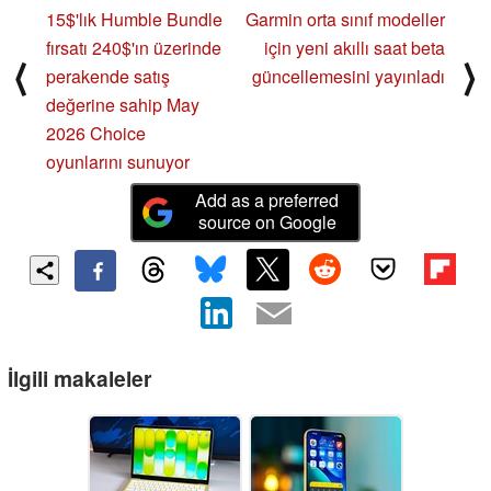
15$'lık Humble Bundle
Garmin orta sınıf modeller
fırsatı 240$'ın üzerinde
için yeni akıllı saat beta
⟨
⟩
perakende satış
güncellemesini yayınladı
değerine sahip May
2026 Choice
oyunlarını sunuyor
Add as a preferred
source on Google
İlgili makaleler