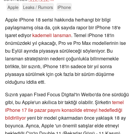
Apple
Leaks / Rumors
iPhone
Apple iPhone 18 serisi hakkında herhangi bir bilgi
paylaşmamış olsa da, çok sayıda rapor bir iPhone 18'e
işaret ediyor
kademeli lansman
. Temel iPhone 18'in
önümüzdeki yıl çıkacağı, Pro ve Pro Max modellerinin ise
bu Eylül ayında piyasaya sürüleceği söyleniyor. Bu
lansman stratejisinin nedeni çoğunlukla bilinmemekle
birlikte, bir sızıntı, iPhone 18'in sadece bir yıl sonra
piyasaya sürülmek için çok fazla bir sürüm düşürme
olduğunu iddia etti.
Sızıntı yapan Fixed Focus Digital'in Weibo'da öne sürdüğü
gibi, bu Apple'un akıllıca bir taktiği olabilir. Şirketin
temel
iPhone 17 ile pazar payını konsolide etmeyi hedeflediği
bildiriliyor
yeni bir model çıkarmadan önce yaklaşık 18 ay
boyunca. Ayrıca, Apple 'un önemli satışlar elde etmeyi
beklediği Çin'in Double 11 (Bekarlar Günü - 11 Kasım)