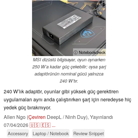
ⓘ Notebookcheck
MSI dizüstü bilgisayar, oyun oynarken
250 W’a kadar güç çekebilir; oysa şarj
adaptörünün nominal gücü yalnızca
240 W’tır.
240 W’lık adaptör, oyunlar gibi yüksek güç gerektiren
uygulamaları aynı anda çalıştırırken şarj için neredeyse hiç
yedek güç bırakmıyor.
Allen Ngo (
Çeviren
DeepL / Ninh Duy),
Yayınlandı
07/04/2026
🇺🇸
🇪🇸
...
Accessory
Laptop / Notebook
Review Snippet