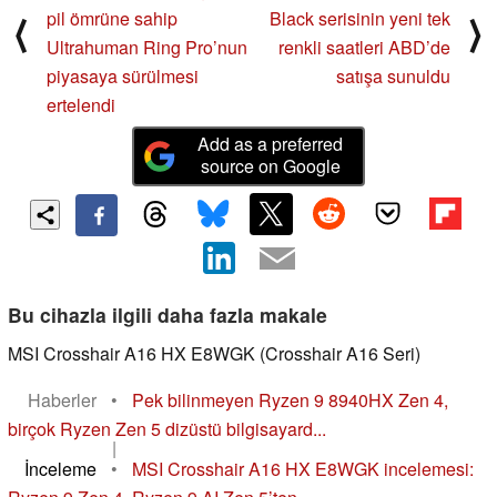
pil ömrüne sahip
Black serisinin yeni tek
⟨
⟩
Ultrahuman Ring Pro’nun
renkli saatleri ABD’de
piyasaya sürülmesi
satışa sunuldu
ertelendi
Add as a preferred
source on Google
Bu cihazla ilgili daha fazla makale
MSI Crosshair A16 HX E8WGK (Crosshair A16 Seri)
Haberler
•
Pek bilinmeyen Ryzen 9 8940HX Zen 4,
birçok Ryzen Zen 5 dizüstü bilgisayard...
|
İnceleme
•
MSI Crosshair A16 HX E8WGK incelemesi: