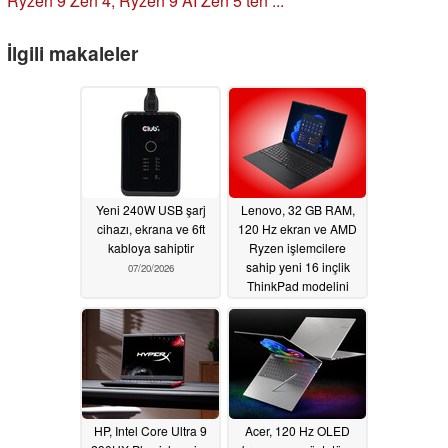
Ryzen 9 Zen 4, Ryzen 9 AI Zen 5’ten ...
İlgili makaleler
Yeni 240W USB şarj
Lenovo, 32 GB RAM,
cihazı, ekrana ve 6ft
120 Hz ekran ve AMD
kabloya sahiptir
Ryzen işlemcilere
sahip yeni 16 inçlik
07/20/2026
ThinkPad modelini
dünya çapında
piyasaya sürdü
07/07/2026
HP, Intel Core Ultra 9
Acer, 120 Hz OLED