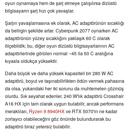
oyun oynamaya hem de şarj etmeye çalışılırsa dizüstü
bilgisayarın şarj hızı çok yavaşlar.
Şarjın yavaşlamasına ek olarak, AC adaptörünün sıcaklığı
da belirgin şekilde artar. Cyberpunk 2077 oynarken AC
adaptörünün yüzey sıcaklığını yaklaşık 60 C olarak
ölçebildik; bu, diğer oyun dizüstü bilgisayarlarının AC
adaptörlerinde görülen normal ~45 ila 50 C aralığına
kıyasla oldukça yüksektir.
Daha büyük ve daha yüksek kapasiteli bir 280 W AC
adaptörü, boyut ve taşınabilirlikten ödün vermek pahasına
da olsa, yukarıdaki her iki sorunu da muhtemelen çözmüş
olurdu. Sık seyahat edenler, 240 W'lık adaptörü Crosshair
A16 HX için tam olarak uygun bulabilir, ancak performans
meraklıları,
Ryzen 9 8940HX
ve RTX 5070'in ne kadar
zorlayıcı olabileceğini göz önünde bulundurarak bu
adaptörü biraz yetersiz bulabilir.