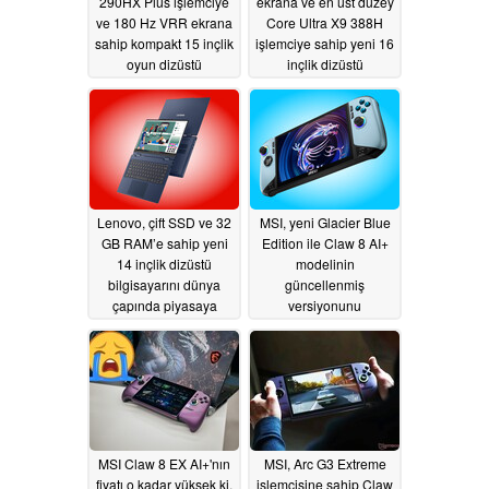
290HX Plus işlemciye
ekrana ve en üst düzey
ve 180 Hz VRR ekrana
Core Ultra X9 388H
sahip kompakt 15 inçlik
işlemciye sahip yeni 16
oyun dizüstü
inçlik dizüstü
bilgisayarının yeni
bilgisayarı piyasaya
modellerini piyasaya
sürdü
07/06/2026
sürdü
07/06/2026
Lenovo, çift SSD ve 32
MSI, yeni Glacier Blue
GB RAM’e sahip yeni
Edition ile Claw 8 AI+
14 inçlik dizüstü
modelinin
bilgisayarını dünya
güncellenmiş
çapında piyasaya
versiyonunu
sürdü
uluslararası pazarda
07/05/2026
piyasaya sürdü
07/03/2026
MSI Claw 8 EX AI+'nın
MSI, Arc G3 Extreme
fiyatı o kadar yüksek ki,
işlemcisine sahip Claw