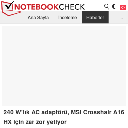
Ana Sayfa
İnceleme
Haberler
...
Öneri /SSS
Kütüphane
Satın Alma Rehberi
Arama
İletişim
240 W’lık AC adaptörü, MSI Crosshair A16
HX için zar zor yetiyor