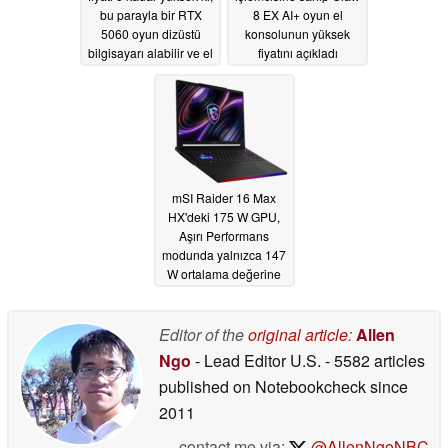
bu parayla bir RTX
8 EX AI+ oyun el
5060 oyun dizüstü
konsolunun yüksek
bilgisayarı alabilir ve el
fiyatını açıkladı
konsolu için de bolca
06/15/2026
para kalır
06/17/2026
mSI Raider 16 Max
HX'deki 175 W GPU,
Aşırı Performans
modunda yalnızca 147
W ortalama değerine
sahiptir
06/09/2026
Editor of the
original article
:
Allen
Ngo
- Lead Editor U.S.
- 5582 articles
published on Notebookcheck
since
2011
contact me via:
@AllenNgoNBC