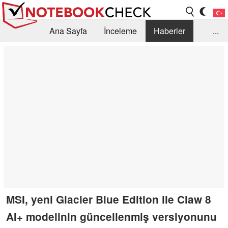
Ana Sayfa
İnceleme
Haberler
...
Öneri /SSS
Kütüphane
Satın Alma Rehberi
Arama
İletişim
MSI, yeni Glacier Blue Edition ile Claw 8
AI+ modelinin güncellenmiş versiyonunu