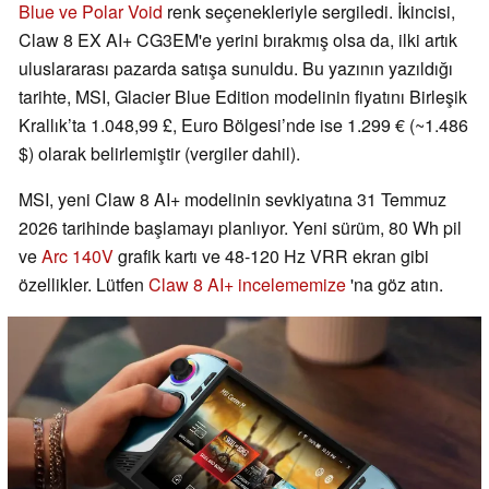
Blue ve Polar Void
renk seçenekleriyle sergiledi. İkincisi,
Claw 8 EX AI+ CG3EM'e yerini bırakmış olsa da, ilki artık
uluslararası pazarda satışa sunuldu. Bu yazının yazıldığı
tarihte, MSI, Glacier Blue Edition modelinin fiyatını Birleşik
Krallık’ta 1.048,99 £, Euro Bölgesi’nde ise 1.299 € (~1.486
$) olarak belirlemiştir (vergiler dahil).
MSI, yeni Claw 8 AI+ modelinin sevkiyatına 31 Temmuz
2026 tarihinde başlamayı planlıyor. Yeni sürüm, 80 Wh pil
ve
Arc 140V
grafik kartı ve 48-120 Hz VRR ekran gibi
özellikler. Lütfen
Claw 8 AI+ incelememize
'na göz atın.