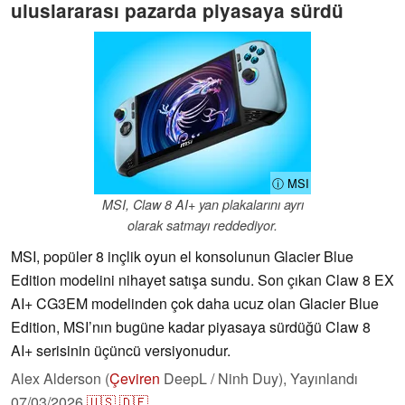
uluslararası pazarda piyasaya sürdü
ⓘ MSI
MSI, Claw 8 AI+ yan plakalarını ayrı
olarak satmayı reddediyor.
MSI, popüler 8 inçlik oyun el konsolunun Glacier Blue
Edition modelini nihayet satışa sundu. Son çıkan Claw 8 EX
AI+ CG3EM modelinden çok daha ucuz olan Glacier Blue
Edition, MSI’nın bugüne kadar piyasaya sürdüğü Claw 8
AI+ serisinin üçüncü versiyonudur.
Alex Alderson (
Çeviren
DeepL / Ninh Duy),
Yayınlandı
07/03/2026
🇺🇸
🇩🇪
...