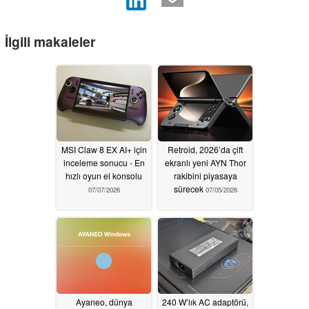
İlgili makaleler
MSI Claw 8 EX AI+ için
Retroid, 2026’da çift
inceleme sonucu - En
ekranlı yeni AYN Thor
hızlı oyun el konsolu
rakibini piyasaya
sürecek
07/07/2026
07/05/2026
Ayaneo, dünya
240 W’lık AC adaptörü,