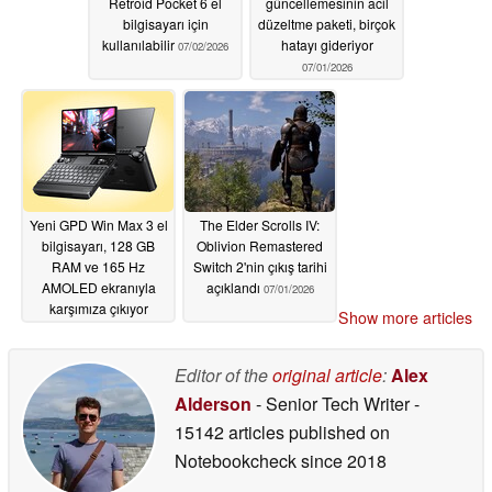
Retroid Pocket 6 el
güncellemesinin acil
bilgisayarı için
düzeltme paketi, birçok
kullanılabilir
hatayı gideriyor
07/02/2026
07/01/2026
Yeni GPD Win Max 3 el
The Elder Scrolls IV:
bilgisayarı, 128 GB
Oblivion Remastered
RAM ve 165 Hz
Switch 2'nin çıkış tarihi
AMOLED ekranıyla
açıklandı
07/01/2026
karşımıza çıkıyor
Show more articles
07/01/2026
Editor of the
original article
:
Alex
Alderson
- Senior Tech Writer
-
15142 articles published on
Notebookcheck
since 2018