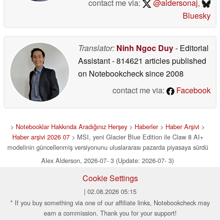
contact me via:
@aldersonaj
,
Bluesky
Translator:
Ninh Ngoc Duy
- Editorial
Assistant
- 814621 articles published
on Notebookcheck
since 2008
contact me via:
Facebook
>
Notebooklar Hakkında Aradığınız Herşey
>
Haberler
>
Haber Arşivi
>
Haber arşivi 2026 07
> MSI, yeni Glacier Blue Edition ile Claw 8 AI+
modelinin güncellenmiş versiyonunu uluslararası pazarda piyasaya sürdü
Alex Alderson, 2026-07- 3 (Update: 2026-07- 3)
Cookie Settings
| 02.08.2026 05:15
* If you buy something via one of our affiliate links, Notebookcheck may
earn a commission. Thank you for your support!