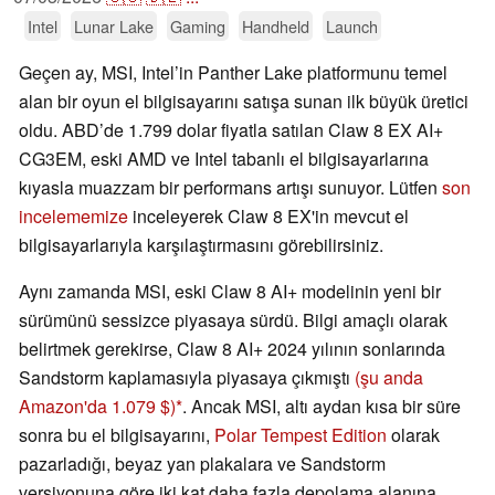
Intel
Lunar Lake
Gaming
Handheld
Launch
Geçen ay, MSI, Intel’in Panther Lake platformunu temel
alan bir oyun el bilgisayarını satışa sunan ilk büyük üretici
oldu. ABD’de 1.799 dolar fiyatla satılan Claw 8 EX AI+
CG3EM, eski AMD ve Intel tabanlı el bilgisayarlarına
kıyasla muazzam bir performans artışı sunuyor. Lütfen
son
incelememize
inceleyerek Claw 8 EX'in mevcut el
bilgisayarlarıyla karşılaştırmasını görebilirsiniz.
Aynı zamanda MSI, eski Claw 8 AI+ modelinin yeni bir
sürümünü sessizce piyasaya sürdü. Bilgi amaçlı olarak
belirtmek gerekirse, Claw 8 AI+ 2024 yılının sonlarında
Sandstorm kaplamasıyla piyasaya çıkmıştı
(şu anda
Amazon'da 1.079 $)
. Ancak MSI, altı aydan kısa bir süre
sonra bu el bilgisayarını,
Polar Tempest Edition
olarak
pazarladığı, beyaz yan plakalara ve Sandstorm
versiyonuna göre iki kat daha fazla depolama alanına