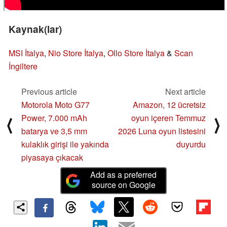
Kaynak(lar)
MSI İtalya
,
Nio Store İtalya
,
Ollo Store İtalya
&
Scan
İngiltere
Previous article
Next article
Motorola Moto G77
Amazon, 12 ücretsiz
Power, 7.000 mAh
oyun içeren Temmuz
⟨
⟩
batarya ve 3,5 mm
2026 Luna oyun listesini
kulaklık girişi ile yakında
duyurdu
piyasaya çıkacak
Add as a preferred
source on Google