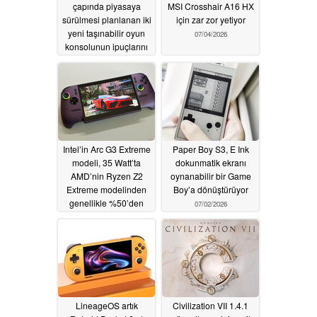
çapında piyasaya
MSI Crosshair A16 HX
sürülmesi planlanan iki
için zar zor yetiyor
yeni taşınabilir oyun
07/04/2026
konsolunun ipuçlarını
verdi
07/04/2026
Intel’in Arc G3 Extreme
Paper Boy S3, E Ink
modeli, 35 Watt’ta
dokunmatik ekranı
AMD’nin Ryzen Z2
oynanabilir bir Game
Extreme modelinden
Boy’a dönüştürüyor
genellikle %50’den
07/02/2026
fazla daha hızlıdır
07/02/2026
LineageOS artık
Civilization VII 1.4.1