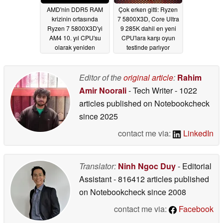
AMD'nin DDR5 RAM
Çok erken gitti: Ryzen
krizinin ortasında
7 5800X3D, Core Ultra
Ryzen 7 5800X3D'yi
9 285K dahil en yeni
AM4 10. yıl CPU'su
CPU'lara karşı oyun
olarak yeniden
testinde parlıyor
canlandırdığı bildiriliyor
01/15/2026
04/18/2026
Editor of the
original article
:
Rahim
Amir Noorali
- Tech Writer
- 1022
articles published on Notebookcheck
since 2025
contact me via:
LinkedIn
Translator:
Ninh Ngoc Duy
- Editorial
Assistant
- 816412 articles published
on Notebookcheck
since 2008
contact me via:
Facebook