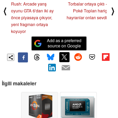
Rush: Arcade yarış
Torbalar ortaya çıktı -
⟨
⟩
oyunu GTA 6'dan iki ay
Poké Topları hariç
önce piyasaya çıkıyor,
hayranlar onları sevdi
yeni fragman ortaya
koyuyor
Add as a preferred
source on Google
İlgili makaleler