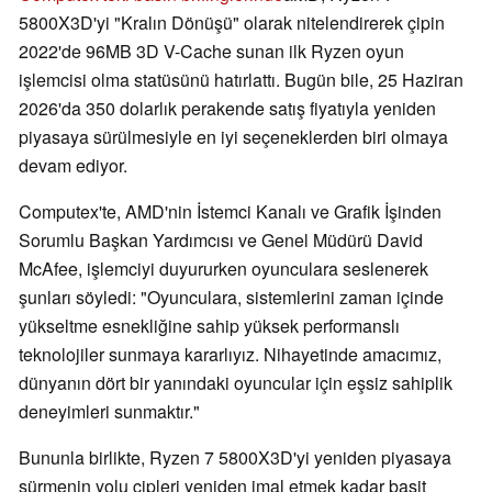
5800X3D'yi "Kralın Dönüşü" olarak nitelendirerek çipin
2022'de 96MB 3D V-Cache sunan ilk Ryzen oyun
işlemcisi olma statüsünü hatırlattı. Bugün bile, 25 Haziran
2026'da 350 dolarlık perakende satış fiyatıyla yeniden
piyasaya sürülmesiyle en iyi seçeneklerden biri olmaya
devam ediyor.
Computex'te, AMD'nin İstemci Kanalı ve Grafik İşinden
Sorumlu Başkan Yardımcısı ve Genel Müdürü David
McAfee, işlemciyi duyururken oyunculara seslenerek
şunları söyledi: "Oyunculara, sistemlerini zaman içinde
yükseltme esnekliğine sahip yüksek performanslı
teknolojiler sunmaya kararlıyız. Nihayetinde amacımız,
dünyanın dört bir yanındaki oyuncular için eşsiz sahiplik
deneyimleri sunmaktır."
Bununla birlikte, Ryzen 7 5800X3D'yi yeniden piyasaya
sürmenin yolu çipleri yeniden imal etmek kadar basit