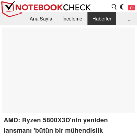
Ana Sayfa
İnceleme
Haberler
...
Öneri /SSS
Kütüphane
Satın Alma Rehberi
Arama
İletişim
AMD: Ryzen 5800X3D'nin yeniden
lansmanı 'bütün bir mühendislik