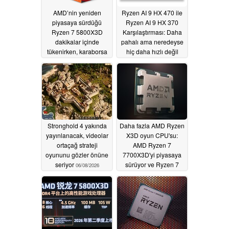
AMD’nin yeniden
Ryzen AI 9 HX 470 ile
piyasaya sürdüğü
Ryzen AI 9 HX 370
Ryzen 7 5800X3D
Karşılaştırması: Daha
dakikalar içinde
pahalı ama neredeyse
tükenirken, karaborsa
hiç daha hızlı değil
satıcıları son gülen
06/24/2026
taraf oldu
06/27/2026
Stronghold 4 yakında
Daha fazla AMD Ryzen
yayınlanacak, videolar
X3D oyun CPU'su:
ortaçağ strateji
AMD Ryzen 7
oyununu gözler önüne
7700X3D'yi piyasaya
seriyor
sürüyor ve Ryzen 7
06/08/2026
5800X3D'yi geri
getiriyor
06/01/2026