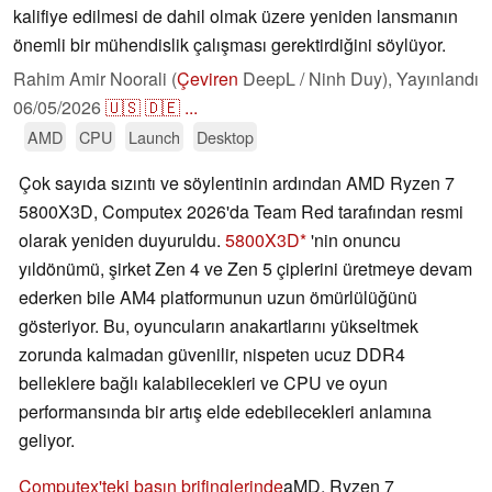
kalifiye edilmesi de dahil olmak üzere yeniden lansmanın
önemli bir mühendislik çalışması gerektirdiğini söylüyor.
Rahim Amir Noorali (
Çeviren
DeepL / Ninh Duy),
Yayınlandı
06/05/2026
🇺🇸
🇩🇪
...
AMD
CPU
Launch
Desktop
Çok sayıda sızıntı ve söylentinin ardından AMD Ryzen 7
5800X3D, Computex 2026'da Team Red tarafından resmi
olarak yeniden duyuruldu.
5800X3D
'nin onuncu
yıldönümü, şirket Zen 4 ve Zen 5 çiplerini üretmeye devam
ederken bile AM4 platformunun uzun ömürlülüğünü
gösteriyor. Bu, oyuncuların anakartlarını yükseltmek
zorunda kalmadan güvenilir, nispeten ucuz DDR4
belleklere bağlı kalabilecekleri ve CPU ve oyun
performansında bir artış elde edebilecekleri anlamına
geliyor.
Computex'teki basın brifinglerinde
aMD, Ryzen 7