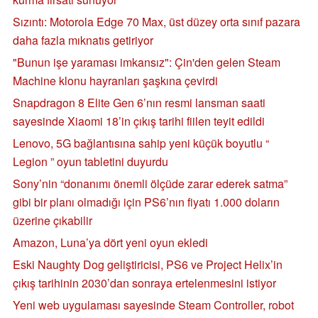
Sızıntı: Motorola Edge 70 Max, üst düzey orta sınıf pazara
daha fazla mıknatıs getiriyor
"Bunun işe yaraması imkansız": Çin'den gelen Steam
Machine klonu hayranları şaşkına çevirdi
Snapdragon 8 Elite Gen 6’nın resmi lansman saati
sayesinde Xiaomi 18’in çıkış tarihi fiilen teyit edildi
Lenovo, 5G bağlantısına sahip yeni küçük boyutlu “
Legion ” oyun tabletini duyurdu
Sony’nin “donanımı önemli ölçüde zarar ederek satma”
gibi bir planı olmadığı için PS6’nın fiyatı 1.000 doların
üzerine çıkabilir
Amazon, Luna’ya dört yeni oyun ekledi
Eski Naughty Dog geliştiricisi, PS6 ve Project Helix’in
çıkış tarihinin 2030’dan sonraya ertelenmesini istiyor
Yeni web uygulaması sayesinde Steam Controller, robot