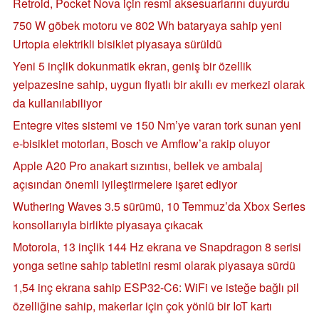
Retroid, Pocket Nova için resmi aksesuarlarını duyurdu
750 W göbek motoru ve 802 Wh bataryaya sahip yeni
Urtopia elektrikli bisiklet piyasaya sürüldü
Yeni 5 inçlik dokunmatik ekran, geniş bir özellik
yelpazesine sahip, uygun fiyatlı bir akıllı ev merkezi olarak
da kullanılabiliyor
Entegre vites sistemi ve 150 Nm’ye varan tork sunan yeni
e-bisiklet motorları, Bosch ve Amflow’a rakip oluyor
Apple A20 Pro anakart sızıntısı, bellek ve ambalaj
açısından önemli iyileştirmelere işaret ediyor
Wuthering Waves 3.5 sürümü, 10 Temmuz’da Xbox Series
konsollarıyla birlikte piyasaya çıkacak
Motorola, 13 inçlik 144 Hz ekrana ve Snapdragon 8 serisi
yonga setine sahip tabletini resmi olarak piyasaya sürdü
1,54 inç ekrana sahip ESP32-C6: WiFi ve isteğe bağlı pil
özelliğine sahip, makerlar için çok yönlü bir IoT kartı