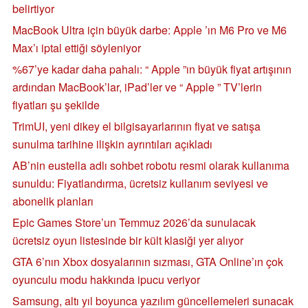
belirtiyor
MacBook Ultra için büyük darbe: Apple ’ın M6 Pro ve M6
Max’ı iptal ettiği söyleniyor
%67’ye kadar daha pahalı: “ Apple ”ın büyük fiyat artışının
ardından MacBook’lar, iPad’ler ve “ Apple ” TV’lerin
fiyatları şu şekilde
TrimUI, yeni dikey el bilgisayarlarının fiyat ve satışa
sunulma tarihine ilişkin ayrıntıları açıkladı
AB’nin eustella adlı sohbet robotu resmi olarak kullanıma
sunuldu: Fiyatlandırma, ücretsiz kullanım seviyesi ve
abonelik planları
Epic Games Store’un Temmuz 2026’da sunulacak
ücretsiz oyun listesinde bir kült klasiği yer alıyor
GTA 6’nın Xbox dosyalarının sızması, GTA Online’ın çok
oyunculu modu hakkında ipucu veriyor
Samsung, altı yıl boyunca yazılım güncellemeleri sunacak