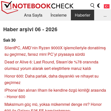
Ana Sayfa
İnceleme
Haberler
...
Öneri /SSS
Kütüphane
Satın Alma Rehberi
Haber arşivi 06 - 2026
Arama
İletişim
Salı 30
SilentPC, AMD’nin Ryzen 9000X işlemcileriyle donatılmış
su geçirmez, fansız mini PC’yi piyasaya sürdü
Dead or Alive 6: Last Round, Steam’de %78 oranında
olumsuz yorum alarak sert eleştirilere maruz kaldı
Honor 600: Daha parlak, daha dayanıklı ve nihayet su
geçirmez
iPhone’dan alınan ilham ile kendine özgü kimliği arasında
- Honor 600
Maksimum güç mü, yoksa mükemmel denge mi? Honor
600 ile Galaxy S25 FE karşılaştırması