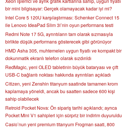
Xeon işlemci ve ayrık grafik kartlarına sahip, uygun fiyatlı
bir mini bilgisayar: Gerçek olamayacak kadar iyi mi?
Intel Core 5 120U karşılaştırması: Schenker Connect 15
ile Lenovo IdeaPad Slim 3i’nin oyun performans testi
Redmi Note 17 5G, ayrıntıların tam olarak sızmasıyla
birlikte düşük performans gösterecek gibi görünüyor
HMD Asha 305, muhtemelen uygun fiyatlı ve kompakt bir
dokunmatik ekranlı telefon olarak sızdırıldı
RedMagic, yeni OLED tabletinin büyük bataryası ve çift
USB-C bağlantı noktası hakkında ayrıntıları açıkladı
Citizen, yeni Zenshin titanyum saatinde tamamen krom
kaplamaya yöneldi, ancak bu saatten sadece 600 kişi
sahip olabilecek
Retroid Pocket Nova: Ön sipariş tarihi açıklandı; ayrıca
Pocket Mini V1 sahipleri için sürpriz bir indirim duyuruldu
Casio’nun yeni premium titanyum Frogman saati, 800