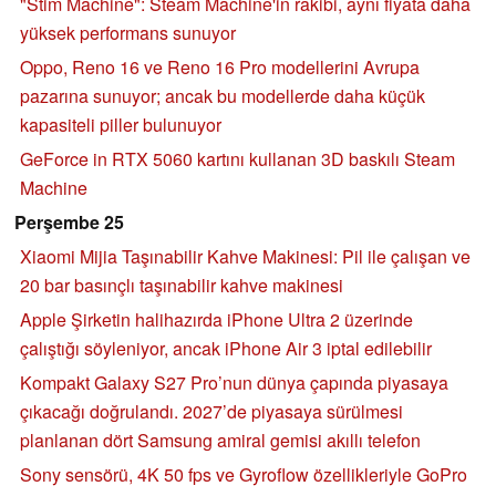
"Stim Machine": Steam Machine'in rakibi, aynı fiyata daha
yüksek performans sunuyor
Oppo, Reno 16 ve Reno 16 Pro modellerini Avrupa
pazarına sunuyor; ancak bu modellerde daha küçük
kapasiteli piller bulunuyor
GeForce in RTX 5060 kartını kullanan 3D baskılı Steam
Machine
Perşembe 25
Xiaomi Mijia Taşınabilir Kahve Makinesi: Pil ile çalışan ve
20 bar basınçlı taşınabilir kahve makinesi
Apple Şirketin halihazırda iPhone Ultra 2 üzerinde
çalıştığı söyleniyor, ancak iPhone Air 3 iptal edilebilir
Kompakt Galaxy S27 Pro’nun dünya çapında piyasaya
çıkacağı doğrulandı. 2027’de piyasaya sürülmesi
planlanan dört Samsung amiral gemisi akıllı telefon
Sony sensörü, 4K 50 fps ve Gyroflow özellikleriyle GoPro