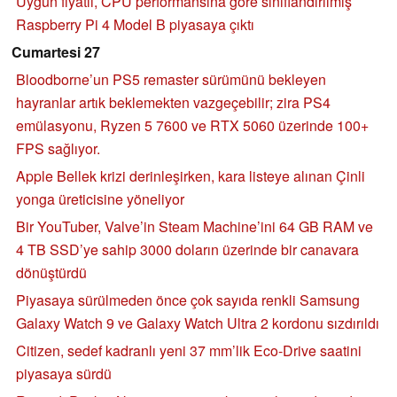
Uygun fiyatlı, CPU performansına göre sınıflandırılmış
Raspberry Pi 4 Model B piyasaya çıktı
Cumartesi 27
Bloodborne’un PS5 remaster sürümünü bekleyen
hayranlar artık beklemekten vazgeçebilir; zira PS4
emülasyonu, Ryzen 5 7600 ve RTX 5060 üzerinde 100+
FPS sağlıyor.
Apple Bellek krizi derinleşirken, kara listeye alınan Çinli
yonga üreticisine yöneliyor
Bir YouTuber, Valve’in Steam Machine’ini 64 GB RAM ve
4 TB SSD’ye sahip 3000 doların üzerinde bir canavara
dönüştürdü
Piyasaya sürülmeden önce çok sayıda renkli Samsung
Galaxy Watch 9 ve Galaxy Watch Ultra 2 kordonu sızdırıldı
Citizen, sedef kadranlı yeni 37 mm’lik Eco-Drive saatini
piyasaya sürdü