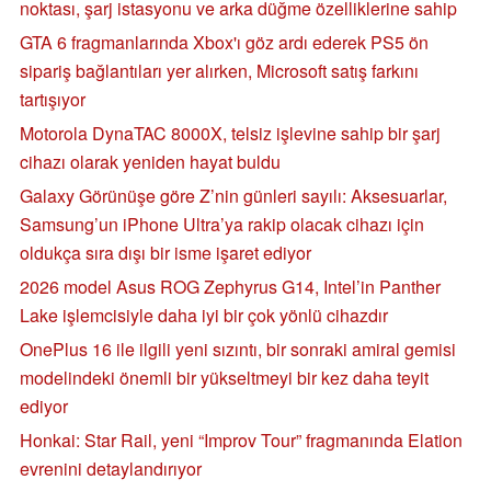
noktası, şarj istasyonu ve arka düğme özelliklerine sahip
GTA 6 fragmanlarında Xbox'ı göz ardı ederek PS5 ön
sipariş bağlantıları yer alırken, Microsoft satış farkını
tartışıyor
Motorola DynaTAC 8000X, telsiz işlevine sahip bir şarj
cihazı olarak yeniden hayat buldu
Galaxy Görünüşe göre Z’nin günleri sayılı: Aksesuarlar,
Samsung’un iPhone Ultra’ya rakip olacak cihazı için
oldukça sıra dışı bir isme işaret ediyor
2026 model Asus ROG Zephyrus G14, Intel’in Panther
Lake işlemcisiyle daha iyi bir çok yönlü cihazdır
OnePlus 16 ile ilgili yeni sızıntı, bir sonraki amiral gemisi
modelindeki önemli bir yükseltmeyi bir kez daha teyit
ediyor
Honkai: Star Rail, yeni “Improv Tour” fragmanında Elation
evrenini detaylandırıyor