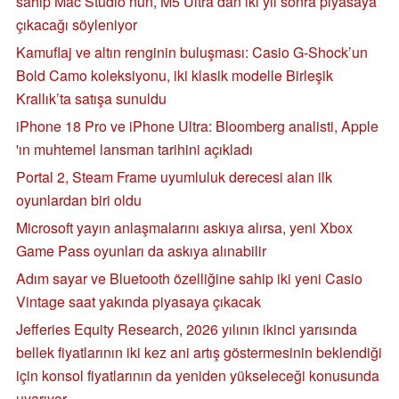
sahip Mac Studio’nun, M5 Ultra’dan iki yıl sonra piyasaya
çıkacağı söyleniyor
Kamuflaj ve altın renginin buluşması: Casio G-Shock’un
Bold Camo koleksiyonu, iki klasik modelle Birleşik
Krallık’ta satışa sunuldu
iPhone 18 Pro ve iPhone Ultra: Bloomberg analisti, Apple
'ın muhtemel lansman tarihini açıkladı
Portal 2, Steam Frame uyumluluk derecesi alan ilk
oyunlardan biri oldu
Microsoft yayın anlaşmalarını askıya alırsa, yeni Xbox
Game Pass oyunları da askıya alınabilir
Adım sayar ve Bluetooth özelliğine sahip iki yeni Casio
Vintage saat yakında piyasaya çıkacak
Jefferies Equity Research, 2026 yılının ikinci yarısında
bellek fiyatlarının iki kez ani artış göstermesinin beklendiği
için konsol fiyatlarının da yeniden yükseleceği konusunda
uyarıyor