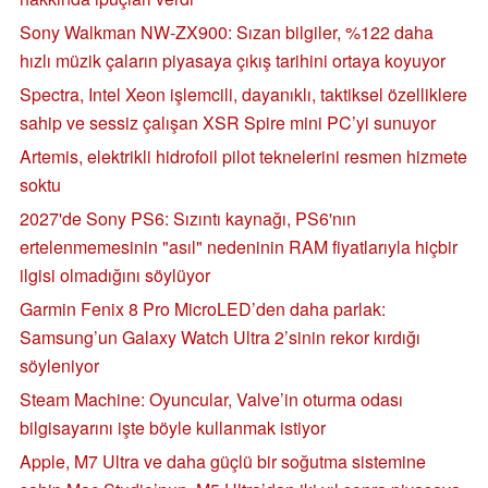
Sony Walkman NW-ZX900: Sızan bilgiler, %122 daha
hızlı müzik çaların piyasaya çıkış tarihini ortaya koyuyor
Spectra, Intel Xeon işlemcili, dayanıklı, taktiksel özelliklere
sahip ve sessiz çalışan XSR Spire mini PC’yi sunuyor
Artemis, elektrikli hidrofoil pilot teknelerini resmen hizmete
soktu
2027'de Sony PS6: Sızıntı kaynağı, PS6'nın
ertelenmemesinin "asıl" nedeninin RAM fiyatlarıyla hiçbir
ilgisi olmadığını söylüyor
Garmin Fenix 8 Pro MicroLED’den daha parlak:
Samsung’un Galaxy Watch Ultra 2’sinin rekor kırdığı
söyleniyor
Steam Machine: Oyuncular, Valve’in oturma odası
bilgisayarını işte böyle kullanmak istiyor
Apple, M7 Ultra ve daha güçlü bir soğutma sistemine