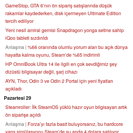
GameStop, GTA 6’nın ön sipariş satışlarında düşük
rakamlar kaydederken, disk içermeyen Ultimate Edition
tercih ediliyor
Yeni nesil amiral gemisi Snapdragon yonga setine sahip
iQoo tableti sızdırıldı
Anlaşma |
%66 oranında olumlu yorum alan bu açık dünya
hayatta kalma oyunu, Steam’de %65 indirimli
HP OmniBook Ultra 14 ile ilgili en çok sevdiğimiz şey
dizüstü bilgisayar değil, şarj cihazı
AYN, Thor, Odin 3 ve Odin 2 Portal için yeni fiyatları
açıkladı
Pazartesi 29
Steamroller: İlk SteamOS yüklü hazır oyun bilgisayarı artık
ön siparişe açıldı
Anlaşma |
Forza’yı fazla basit buluyorsanız, bu hardcore
yarış simülasyonu Steam’de şu anda 4 dolara satılıyor