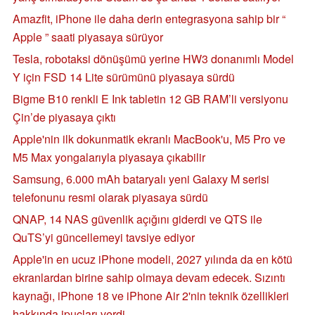
Amazfit, iPhone ile daha derin entegrasyona sahip bir “
Apple ” saati piyasaya sürüyor
Tesla, robotaksi dönüşümü yerine HW3 donanımlı Model
Y için FSD 14 Lite sürümünü piyasaya sürdü
Bigme B10 renkli E Ink tabletin 12 GB RAM’li versiyonu
Çin’de piyasaya çıktı
Apple'nin ilk dokunmatik ekranlı MacBook'u, M5 Pro ve
M5 Max yongalarıyla piyasaya çıkabilir
Samsung, 6.000 mAh bataryalı yeni Galaxy M serisi
telefonunu resmi olarak piyasaya sürdü
QNAP, 14 NAS güvenlik açığını giderdi ve QTS ile
QuTS’yi güncellemeyi tavsiye ediyor
Apple'in en ucuz iPhone modeli, 2027 yılında da en kötü
ekranlardan birine sahip olmaya devam edecek. Sızıntı
kaynağı, iPhone 18 ve iPhone Air 2'nin teknik özellikleri
hakkında ipuçları verdi