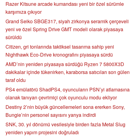
Razer Kitsune arcade kumandası yeni bir özel sürümle
karşımıza çıkıyor
Grand Seiko SBGE317, siyah zirkonya seramik çerçeveli
yeni ve özel Spring Drive GMT modeli olarak piyasaya
sürüldü
Citizen, gri tonlarında taktiksel tasarıma sahip yeni
Nighthawk Eco-Drive kronografını piyasaya sürdü
AMD’nin yeniden piyasaya sürdüğü Ryzen 7 5800X3D
dakikalar içinde tükenirken, karaborsa satıcıları son gülen
taraf oldu
PS4 emülatörü ShadPS4, oyuncuların PSN’yi atlamasına
olanak tanıyan çevrimiçi çok oyunculu modu ekliyor
Destiny 2’nin büyük güncellemeleri sona ererken Sony,
Bungie’nin personel sayısını yarıya indirdi
SNK, 30. yıl dönümü vesilesiyle birden fazla Metal Slug
yeniden yapım projesini doğruladı