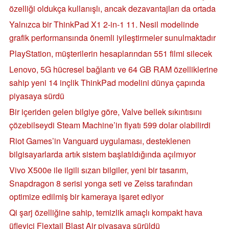
özelliği oldukça kullanışlı, ancak dezavantajları da ortada
Yalnızca bir ThinkPad X1 2-in-1 11. Nesil modelinde
grafik performansında önemli iyileştirmeler sunulmaktadır
PlayStation, müşterilerin hesaplarından 551 filmi silecek
Lenovo, 5G hücresel bağlantı ve 64 GB RAM özelliklerine
sahip yeni 14 inçlik ThinkPad modelini dünya çapında
piyasaya sürdü
Bir içeriden gelen bilgiye göre, Valve bellek sıkıntısını
çözebilseydi Steam Machine’in fiyatı 599 dolar olabilirdi
Riot Games’in Vanguard uygulaması, desteklenen
bilgisayarlarda artık sistem başlatıldığında açılmıyor
Vivo X500e ile ilgili sızan bilgiler, yeni bir tasarım,
Snapdragon 8 serisi yonga seti ve Zeiss tarafından
optimize edilmiş bir kameraya işaret ediyor
Qi şarj özelliğine sahip, temizlik amaçlı kompakt hava
üfleyici Flextail Blast Air piyasaya sürüldü