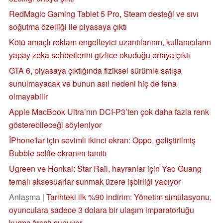
RedMagic Gaming Tablet 5 Pro, Steam desteği ve sıvı
soğutma özelliği ile piyasaya çıktı
Kötü amaçlı reklam engelleyici uzantılarının, kullanıcıların
yapay zeka sohbetlerini gizlice okuduğu ortaya çıktı
GTA 6, piyasaya çıktığında fiziksel sürümle satışa
sunulmayacak ve bunun asıl nedeni hiç de fena
olmayabilir
Apple MacBook Ultra’nın DCI-P3’ten çok daha fazla renk
gösterebileceği söyleniyor
İPhone'lar için sevimli ikinci ekran: Oppo, geliştirilmiş
Bubble selfie ekranını tanıttı
Ugreen ve Honkai: Star Rail, hayranlar için Yao Guang
temalı aksesuarlar sunmak üzere işbirliği yapıyor
Anlaşma |
Tarihteki ilk %90 indirim: Yönetim simülasyonu,
oyunculara sadece 3 dolara bir ulaşım imparatorluğu
kurma fırsatı sunuyor