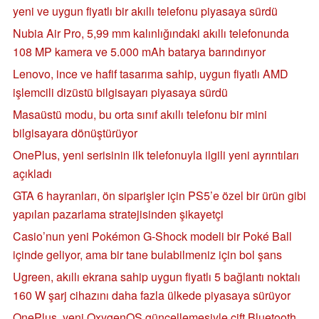
yeni ve uygun fiyatlı bir akıllı telefonu piyasaya sürdü
Nubia Air Pro, 5,99 mm kalınlığındaki akıllı telefonunda
108 MP kamera ve 5.000 mAh batarya barındırıyor
Lenovo, ince ve hafif tasarıma sahip, uygun fiyatlı AMD
işlemcili dizüstü bilgisayarı piyasaya sürdü
Masaüstü modu, bu orta sınıf akıllı telefonu bir mini
bilgisayara dönüştürüyor
OnePlus, yeni serisinin ilk telefonuyla ilgili yeni ayrıntıları
açıkladı
GTA 6 hayranları, ön siparişler için PS5’e özel bir ürün gibi
yapılan pazarlama stratejisinden şikayetçi
Casio’nun yeni Pokémon G-Shock modeli bir Poké Ball
içinde geliyor, ama bir tane bulabilmeniz için bol şans
Ugreen, akıllı ekrana sahip uygun fiyatlı 5 bağlantı noktalı
160 W şarj cihazını daha fazla ülkede piyasaya sürüyor
OnePlus, yeni OxygenOS güncellemesiyle çift Bluetooth