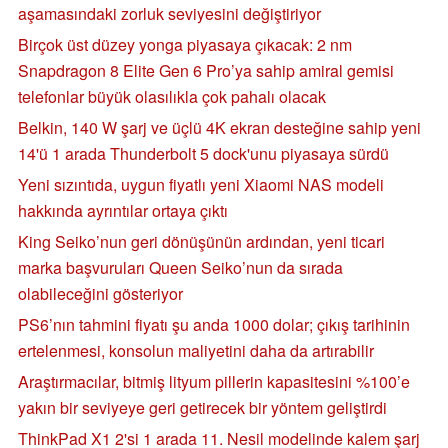
aşamasındaki zorluk seviyesini değiştiriyor
Birçok üst düzey yonga piyasaya çıkacak: 2 nm
Snapdragon 8 Elite Gen 6 Pro’ya sahip amiral gemisi
telefonlar büyük olasılıkla çok pahalı olacak
Belkin, 140 W şarj ve üçlü 4K ekran desteğine sahip yeni
14'ü 1 arada Thunderbolt 5 dock'unu piyasaya sürdü
Yeni sızıntıda, uygun fiyatlı yeni Xiaomi NAS modeli
hakkında ayrıntılar ortaya çıktı
King Seiko’nun geri dönüşünün ardından, yeni ticari
marka başvuruları Queen Seiko’nun da sırada
olabileceğini gösteriyor
PS6’nın tahmini fiyatı şu anda 1000 dolar; çıkış tarihinin
ertelenmesi, konsolun maliyetini daha da artırabilir
Araştırmacılar, bitmiş lityum pillerin kapasitesini %100’e
yakın bir seviyeye geri getirecek bir yöntem geliştirdi
ThinkPad X1 2'si 1 arada 11. Nesil modelinde kalem şarj