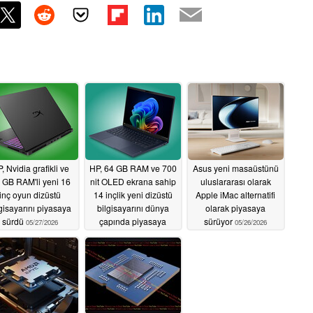
, Nvidia grafikli ve
HP, 64 GB RAM ve 700
Asus yeni masaüstünü
 GB RAM'li yeni 16
nit OLED ekrana sahip
uluslararası olarak
inç oyun dizüstü
14 inçlik yeni dizüstü
Apple iMac alternatifi
lgisayarını piyasaya
bilgisayarını dünya
olarak piyasaya
sürdü
çapında piyasaya
sürüyor
05/27/2026
05/26/2026
sürdü
05/26/2026