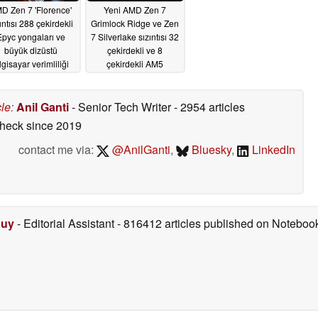
D Zen 7 'Florence'
Yeni AMD Zen 7
ıntısı 288 çekirdekli
Grimlock Ridge ve Zen
Epyc yongaları ve
7 Silverlake sızıntısı 32
büyük dizüstü
çekirdekli ve 8
lgisayar verimliliği
çekirdekli AM5
kazanımlarını
masaüstü CPU'ların
österiyor
resimlerini ortaya
04/18/2026
çıkardı
cle
:
Anil Ganti
- Senior Tech Writer
- 2954 articles
02/28/2026
check
since 2019
contact me via:
@AnilGanti
,
Bluesky
,
LinkedIn
Duy
- Editorial Assistant
- 816412 articles published on Notebo