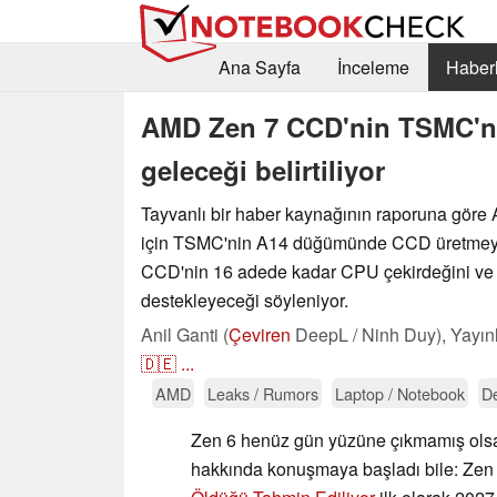
Ana Sayfa
İnceleme
Haberl
AMD Zen 7 CCD'nin TSMC'ni
geleceği belirtiliyor
Tayvanlı bir haber kaynağının raporuna göre
için TSMC'nin A14 düğümünde CCD üretmeyi p
CCD'nin 16 adede kadar CPU çekirdeğini ve
destekleyeceği söyleniyor.
Anil Ganti (
Çeviren
DeepL / Ninh Duy),
Yayın
🇩🇪
...
AMD
Leaks / Rumors
Laptop / Notebook
D
Zen 6 henüz gün yüzüne çıkmamış olsa d
hakkında konuşmaya başladı bile: Zen