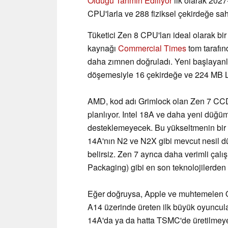
Öldüğü Tahmin Ediliyor
ilk olarak 2027
CPU'larla ve 288 fiziksel çekirdeğe sah
Tüketici Zen 8 CPU'ları ideal olarak bir
kaynağı
Commercial Times
tom tarafın
daha zımnen doğruladı. Yeni başlayanl
döşemesiyle 16 çekirdeğe ve 224 MB L3
AMD, kod adı Grimlock olan Zen 7 CC
planlıyor. Intel 18A ve daha yeni düğü
desteklemeyecek. Bu yükseltmenin bir
14A'nın N2 ve N2X gibi mevcut nesil düğü
belirsiz. Zen 7 ayrıca daha verimli ça
Packaging) gibi en son teknolojilerden
Eğer doğruysa, Apple ve muhtemelen Q
A14 üzerinde üreten ilk büyük oyuncula
14A'da ya da hatta TSMC'de üretilmeyeb