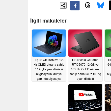
İlgili makaleler
HP, 32 GB RAM ve 120
HP, Nvidia GeForce
HP
Hz OLED ekrana sahip
RTX 5070 12 GB ve
64
14 inçlik yeni dizüstü
165 Hz OLED ekrana
bilgisayarını dünya
sahip daha ucuz 16 inç
bi
çapında piyasaya
oyun dizüstü
sürdü
bilgisayarını piyasaya
05/27/2026
sürdü
05/27/2026