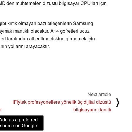
'den muhtemelen dizüstü bilgisayar CPU'ları için
 gibi kritik olmayan bazı bileşenlerin Samsung
aymak mantıklı olacaktır. A14 gofretleri ucuz
eri tarafından alt edilme riskine girmemek için
nın yollarını arayacaktır.
Next article
⟩
iFlytek profesyonellere yönelik üç dijital dizüstü
r
bilgisayarını tanıttı
Add as a preferred
source on Google