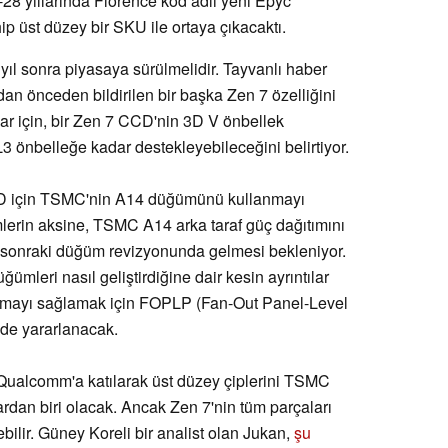
-28 yıllarında Florence kod adlı yeni Epyc
ip üst düzey bir SKU ile ortaya çıkacaktı.
 yıl sonra piyasaya sürülmelidir. Tayvanlı haber
dan önceden bildirilen bir başka Zen 7 özelliğini
ar için, bir Zen 7 CCD'nin 3D V önbellek
 önbelleğe kadar destekleyebileceğini belirtiyor.
D için TSMC'nin A14 düğümünü kullanmayı
mlerin aksine, TSMC A14 arka taraf güç dağıtımını
 sonraki düğüm revizyonunda gelmesi bekleniyor.
mleri nasıl geliştirdiğine dair kesin ayrıntılar
lışmayı sağlamak için FOPLP (Fan-Out Panel-Level
 de yararlanacak.
ualcomm'a katılarak üst düzey çiplerini TSMC
rdan biri olacak. Ancak Zen 7'nin tüm parçaları
ilir. Güney Koreli bir analist olan Jukan,
şu