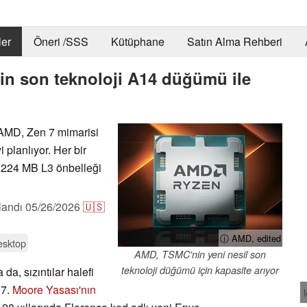
er
Öneri /SSS
Kütüphane
Satın Alma Rehberi
n son teknoloji A14 düğümü ile
 AMD, Zen 7 mimarisi
lanlıyor. Her bir
 224 MB L3 önbelleği
landı
05/26/2026
🇺🇸
ⓘ AMD, edited
esktop
AMD, TSMC'nin yeni nesil son
teknoloji düğümü için kapasite arıyor
a, sızıntılar halefi
 7.
Moore Yasası'nın