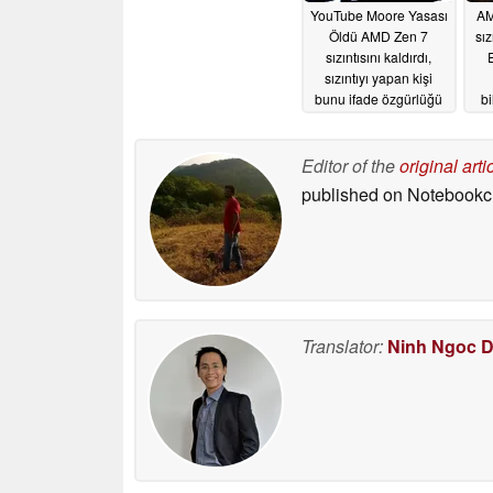
YouTube Moore Yasası
AM
Öldü AMD Zen 7
sız
sızıntısını kaldırdı,
sızıntıyı yapan kişi
bunu ifade özgürlüğü
bi
karşıtı bir eylem olarak
nitelendirdi
g
04/29/2026
Editor of the
original arti
published on Notebook
Translator:
Ninh Ngoc 