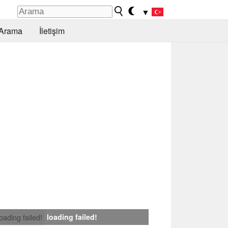
▼
Arama
İletişim
loading failed!
loading failed!