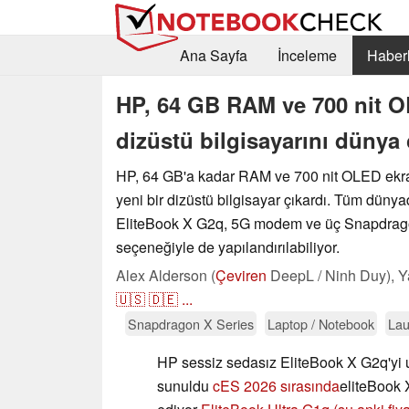
Ana Sayfa
İnceleme
Haberl
HP, 64 GB RAM ve 700 nit OL
dizüstü bilgisayarını dünya
HP, 64 GB'a kadar RAM ve 700 nit OLED ekra
yeni bir dizüstü bilgisayar çıkardı. Tüm düny
EliteBook X G2q, 5G modem ve üç Snapdrag
seçeneğiyle de yapılandırılabiliyor.
Alex Alderson (
Çeviren
DeepL / Ninh Duy),
Y
🇺🇸
🇩🇪
...
Snapdragon X Series
Laptop / Notebook
La
HP sessiz sedasız EliteBook X G2q'yi 
sunuldu
cES 2026 sırasında
eliteBook 