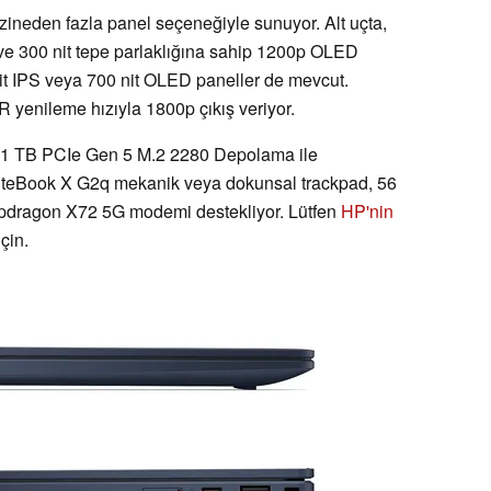
zineden fazla panel seçeneğiyle sunuyor. Alt uçta,
 ve 300 nit tepe parlaklığına sahip 1200p OLED
0 nit IPS veya 700 nit OLED paneller de mevcut.
R yenileme hızıyla 1800p çıkış veriyor.
a 1 TB PCIe Gen 5 M.2 2280 Depolama ile
EliteBook X G2q mekanik veya dokunsal trackpad, 56
apdragon X72 5G modemi destekliyor. Lütfen
HP'nin
çin.