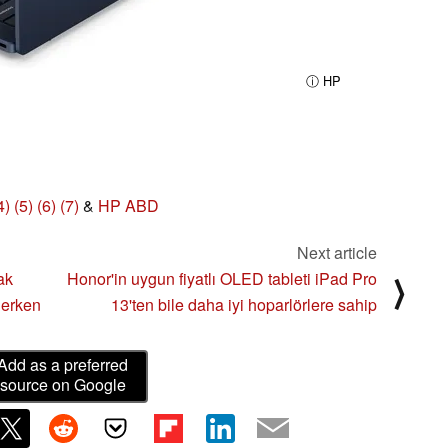
ⓘ HP
4)
(5)
(6)
(7)
&
HP ABD
Next article
ak
Honor'in uygun fiyatlı OLED tableti iPad Pro
⟩
 erken
13'ten bile daha iyi hoparlörlere sahip
Add as a preferred
source on Google