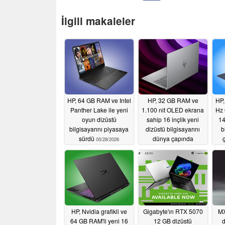
İlgili makaleler
HP, 64 GB RAM ve Intel
HP, 32 GB RAM ve
HP,
Panther Lake ile yeni
1.100 nit OLED ekrana
Hz 
oyun dizüstü
sahip 16 inçlik yeni
14
bilgisayarını piyasaya
dizüstü bilgisayarını
b
sürdü
dünya çapında
05/28/2026
piyasaya sürdü
05/27/2026
HP, Nvidia grafikli ve
Gigabyte'ın RTX 5070
MX
64 GB RAM'li yeni 16
12 GB dizüstü
d