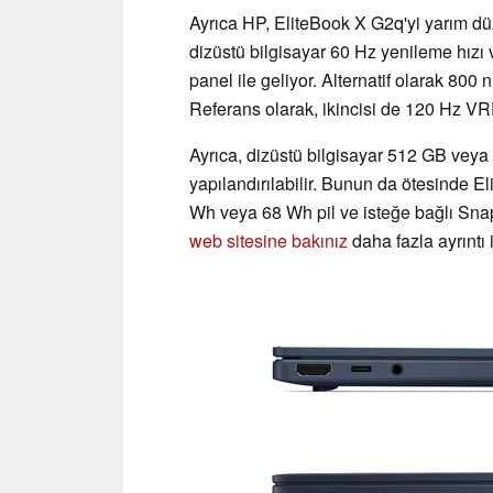
Ayrıca HP, EliteBook X G2q'yi yarım dü
dizüstü bilgisayar 60 Hz yenileme hızı
panel ile geliyor. Alternatif olarak 80
Referans olarak, ikincisi de 120 Hz VR
Ayrıca, dizüstü bilgisayar 512 GB vey
yapılandırılabilir. Bunun da ötesinde 
Wh veya 68 Wh pil ve isteğe bağlı Sn
web sitesine bakınız
daha fazla ayrıntı i