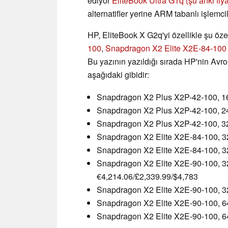
ediyor
EliteBook Ultra G1q
(şu anki fiy
alternatifler yerine ARM tabanlı işlemcil
HP, EliteBook X G2q'yi özellikle şu öze
100
,
Snapdragon X2 Elite X2E-84-100
Bu yazının yazıldığı sırada HP'nin Avro 
aşağıdaki gibidir:
Snapdragon X2 Plus X2P-42-100, 16
Snapdragon X2 Plus X2P-42-100, 2
Snapdragon X2 Plus X2P-42-100, 3
Snapdragon X2 Elite X2E-84-100, 
Snapdragon X2 Elite X2E-84-100, 
Snapdragon X2 Elite X2E-90-100, 
€4,214.06/£2,339.99/$4,783
Snapdragon X2 Elite X2E-90-100, 
Snapdragon X2 Elite X2E-90-100, 
Snapdragon X2 Elite X2E-90-100, 