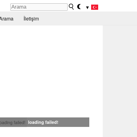
▼
Arama
İletişim
loading failed!
loading failed!