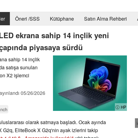
er
Öneri /SSS
Kütüphane
Satın Alma Rehberi
ED ekrana sahip 14 inçlik yeni
 çapında piyasaya sürdü
na sahip 14 inçlik
ada satışa sunulan
on X2 işlemci
ayınlandı
05/26/2026
ⓘ HP
unch
uluslararası olarak satmaya başladı. Ocak ayında
X G2q, EliteBook X G2q'nin ayak izlerini takip