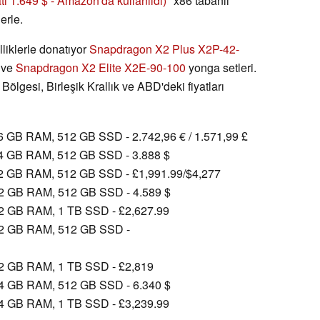
atı 1.649 $ - Amazon'da kullanıldı)
x86 tabanlı
erle.
lliklerle donatıyor
Snapdragon X2 Plus X2P-42-
ve
Snapdragon X2 Elite X2E-90-100
yonga setleri.
Bölgesi, Birleşik Krallık ve ABD'deki fiyatları
 GB RAM, 512 GB SSD - 2.742,96 € / 1.571,99 £
4 GB RAM, 512 GB SSD - 3.888 $
2 GB RAM, 512 GB SSD - £1,991.99/$4,277
32 GB RAM, 512 GB SSD - 4.589 $
32 GB RAM, 1 TB SSD - £2,627.99
32 GB RAM, 512 GB SSD -
32 GB RAM, 1 TB SSD - £2,819
64 GB RAM, 512 GB SSD - 6.340 $
64 GB RAM, 1 TB SSD - £3,239.99