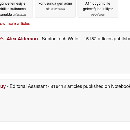
güncellemesiyle
konusunda geri adım
A14 düğümü ile
birlikte kullanıma
attı
geleceği belirtiliyor
05/26/2026
sunuldu
05/26/2026
05/26/2026
ow more articles
cle
:
Alex Alderson
- Senior Tech Writer
- 15152 articles publi
Duy
- Editorial Assistant
- 816412 articles published on Notebo