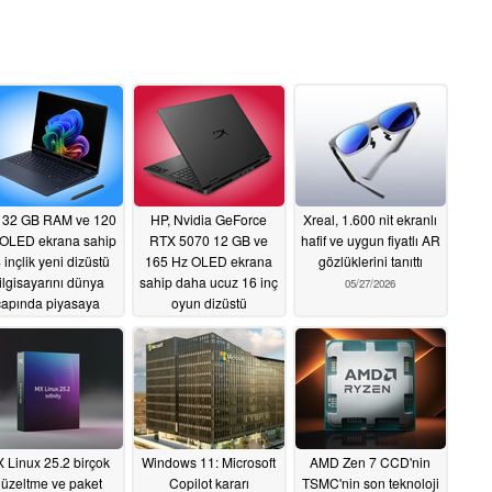
 32 GB RAM ve 120
HP, Nvidia GeForce
Xreal, 1.600 nit ekranlı
OLED ekrana sahip
RTX 5070 12 GB ve
hafif ve uygun fiyatlı AR
 inçlik yeni dizüstü
165 Hz OLED ekrana
gözlüklerini tanıttı
ilgisayarını dünya
sahip daha ucuz 16 inç
05/27/2026
çapında piyasaya
oyun dizüstü
sürdü
bilgisayarını piyasaya
05/27/2026
sürdü
05/27/2026
 Linux 25.2 birçok
Windows 11: Microsoft
AMD Zen 7 CCD'nin
üzeltme ve paket
Copilot kararı
TSMC'nin son teknoloji