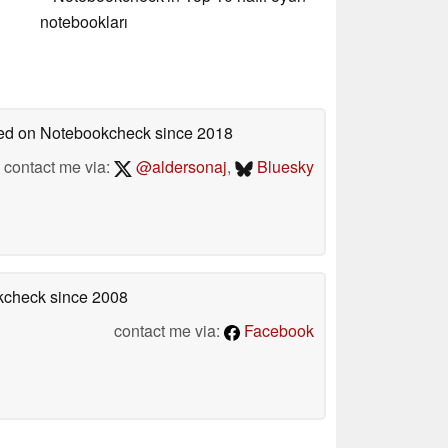
notebookları
shed on Notebookcheck
since 2018
contact me via:
@aldersonaj
,
Bluesky
okcheck
since 2008
contact me via:
Facebook