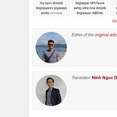
inç oyun dizüstü
bilgisayar GPU'suna
bilgisayarını piyasaya
sahip ultra ince dizüstü
sürdü
bilgisayarı ABD'de
05/27/2026
satışa sunuldu
Sh
05/27/2026
Editor of the
original arti
Translator:
Ninh Ngoc 