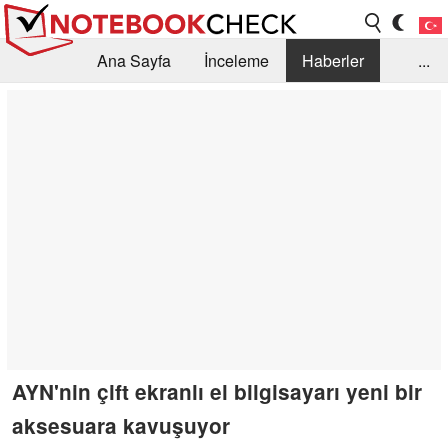
Ana Sayfa
İnceleme
Haberler
...
Öneri /SSS
Kütüphane
Satın Alma Rehberi
Arama
İletişim
AYN'nin çift ekranlı el bilgisayarı yeni bir
aksesuara kavuşuyor