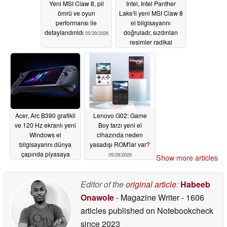
Yeni MSI Claw 8, pil
Intel, Intel Panther
ömrü ve oyun
Lake'li yeni MSI Claw 8
performansı ile
el bilgisayarını
detaylandırıldı
doğruladı; sızdırılan
05/29/2026
resimler radikal
yeniden tasarımı ortaya
koyuyor
05/29/2026
Acer, Arc B390 grafikli
Lenovo G02: Game
ve 120 Hz ekranlı yeni
Boy tarzı yeni el
Windows el
cihazında neden
bilgisayarını dünya
yasadışı ROM'lar var?
çapında piyasaya
05/28/2026
Show more articles
sürüyor
05/28/2026
Editor of the
original article
:
Habeeb
Onawole
- Magazine Writer
- 1606
articles published on Notebookcheck
since 2023