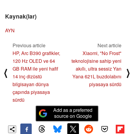
Kaynak(lar)
AYN
Previous article
Next article
HP, Arc B390 grafikler,
Xiaomi, "No Frost"
120 Hz OLED ve 64
teknolojisine sahip yeni
GB RAM ile yeni hafif
akıllı, ultra sessiz Yan
⟨
⟩
14 inç dizüstü
Yana 621L buzdolabını
bilgisayarı dünya
piyasaya sürdü
çapında piyasaya
sürdü
Add as a preferred
source on Google