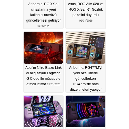
Anbernic, RG XX el
Asus, ROG Ally X20 ve
cihazlarına yeni
ROG Xreal R1 Gözlük
kullanıcı arayüzü
paketini duyurdu
güncellemesi getiriyor
06/01/2026
06/06/2026
Acer'ın Nitro Blaze Link
Anbernic, RG477M'yi
el bilgisayarı Logitech
yeni özelliklerle
G Cloud ile mücadele
güncellerken
etmek istiyor
RG477V'de hata
05/31/2026
düzeltmeleri yapıyor
05/30/2026