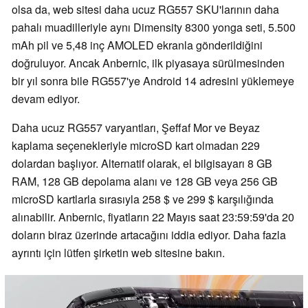
olsa da, web sitesi daha ucuz RG557 SKU'larının daha
pahalı muadilleriyle aynı Dimensity 8300 yonga seti, 5.500
mAh pil ve 5,48 inç AMOLED ekranla gönderildiğini
doğruluyor. Ancak Anbernic, ilk piyasaya sürülmesinden
bir yıl sonra bile RG557'ye Android 14 adresini yüklemeye
devam ediyor.
Daha ucuz RG557 varyantları, Şeffaf Mor ve Beyaz
kaplama seçenekleriyle microSD kart olmadan 229
dolardan başlıyor. Alternatif olarak, el bilgisayarı 8 GB
RAM, 128 GB depolama alanı ve 128 GB veya 256 GB
microSD kartlarla sırasıyla 258 $ ve 299 $ karşılığında
alınabilir. Anbernic, fiyatların 22 Mayıs saat 23:59:59'da 20
doların biraz üzerinde artacağını iddia ediyor. Daha fazla
ayrıntı için lütfen şirketin web sitesine bakın.