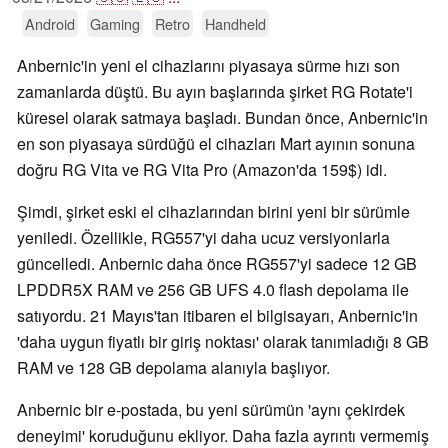
Android
Gaming
Retro
Handheld
Anbernic'in yeni el cihazlarını piyasaya sürme hızı son
zamanlarda düştü. Bu ayın başlarında şirket RG Rotate'i
küresel olarak satmaya başladı. Bundan önce, Anbernic'in
en son piyasaya sürdüğü el cihazları Mart ayının sonuna
doğru RG Vita ve RG Vita Pro (Amazon'da 159$) idi.
Şimdi, şirket eski el cihazlarından birini yeni bir sürümle
yeniledi. Özellikle, RG557'yi daha ucuz versiyonlarla
güncelledi. Anbernic daha önce RG557'yi sadece 12 GB
LPDDR5X RAM ve 256 GB UFS 4.0 flash depolama ile
satıyordu. 21 Mayıs'tan itibaren el bilgisayarı, Anbernic'in
'daha uygun fiyatlı bir giriş noktası' olarak tanımladığı 8 GB
RAM ve 128 GB depolama alanıyla başlıyor.
Anbernic bir e-postada, bu yeni sürümün 'aynı çekirdek
deneyimi' koruduğunu ekliyor. Daha fazla ayrıntı vermemiş