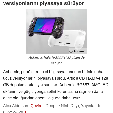
versiyonlarını piyasaya sürüyor
ⓘ Anbernic
Anbernic hala RG557'yi iki yüzeyde
satıyor.
Anbernic, popüler retro el bilgisayarlarından birinin daha
ucuz versiyonlarını piyasaya sürdü. Artık 8 GB RAM ve 128
GB depolama alanıyla sunulan Anbernic RG557, AMOLED
ekranını ve güçlü yonga setini korumasına rağmen daha
önce olduğundan önemli ölçüde daha ucuz.
Alex Alderson (
Çeviren
DeepL / Ninh Duy),
Yayınlandı
05/21/2026
🇺🇸
🇪🇸
...