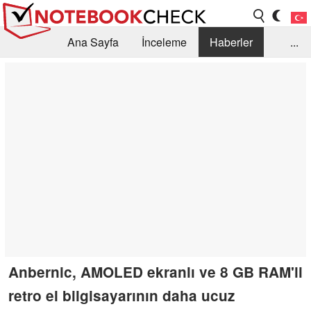
Ana Sayfa
İnceleme
Haberler
...
Öneri /SSS
Kütüphane
Satın Alma Rehberi
Arama
İletişim
Anbernic, AMOLED ekranlı ve 8 GB RAM'li
retro el bilgisayarının daha ucuz