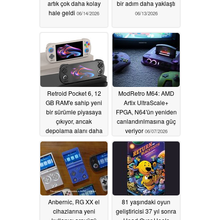
artık çok daha kolay
bir adım daha yaklaştı
hale geldi
06/14/2026
06/13/2026
Retroid Pocket 6, 12
ModRetro M64: AMD
GB RAM'e sahip yeni
Artix UltraScale+
bir sürümle piyasaya
FPGA, N64'ün yeniden
çıkıyor, ancak
canlandırılmasına güç
depolama alanı daha
veriyor
06/07/2026
az
06/13/2026
Anbernic, RG XX el
81 yaşındaki oyun
cihazlarına yeni
geliştiricisi 37 yıl sonra