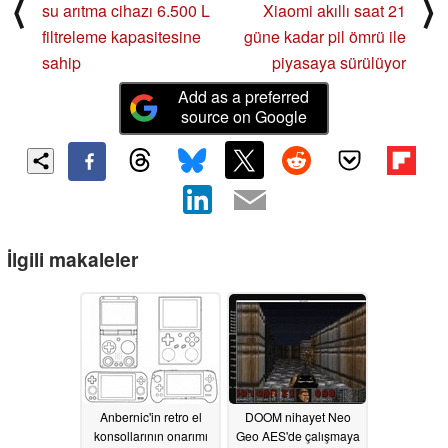
⟨
⟩
su arıtma cihazı 6.500 L
Xiaomi akıllı saat 21
filtreleme kapasitesine
güne kadar pil ömrü ile
sahip
piyasaya sürülüyor
Add as a preferred
source on Google
İlgili makaleler
Anbernic'in retro el
DOOM nihayet Neo
konsollarının onarımı
Geo AES'de çalışmaya