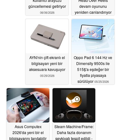
kullanıcı arayüzü
Head Over Heels
güncellemesi getiriyor
devam oyununu
yeniden canlandırıyor
06/06/2026
06/01/2026
AYN'nin çift ekranlı el
Oppo Pad 6 144 Hz ve
bilgisayarı yeni bir
Dimensity 9500s ile
aksesuara kavuşuyor
515$'a eşdeğer bir
fiyatla piyasaya
05/29/2026
sürülüyor
05/25/2026
Asus Computex
Steam Machine/Frame:
2026'da yeni bir el
Daha fazla donanım
bilgisayarını tanıtabilir
sevkiyatı tespit edildi -